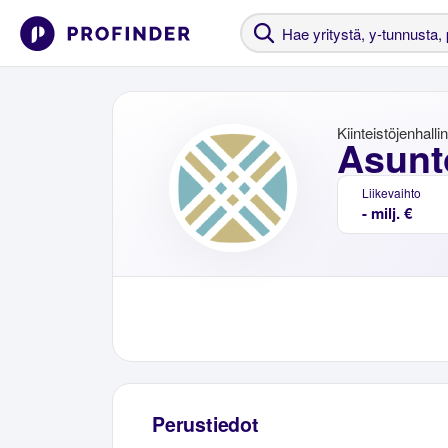
Kiinteistöjenhalli
Asunt
Liikevaihto
- milj. €
Perustiedot