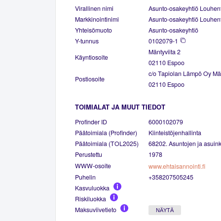
Virallinen nimi
Asunto-osakeyhtiö Louhen
Markkinointinimi
Asunto-osakeyhtiö Louhen
Yhteisömuoto
Asunto-osakeyhtiö
Y-tunnus
0102079-1
Mäntyviita 2
Käyntiosoite
02110 Espoo
c/o Tapiolan Lämpö Oy Män
Postiosoite
02110 Espoo
TOIMIALAT JA MUUT TIEDOT
Profinder ID
6000102079
Päätoimiala (Profinder)
Kiinteistöjenhallinta
Päätoimiala (TOL2025)
68202. Asuntojen ja asuinki
Perustettu
1978
WWW-osoite
www.ehtaisannointi.fi
Puhelin
+358207505245
Kasvuluokka
Riskiluokka
Maksuviivetieto
NÄYTÄ