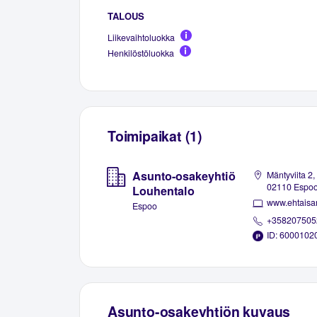
TALOUS
Liikevaihtoluokka
Henkilöstöluokka
Toimipaikat (1)
Asunto-osakeyhtiö
Mäntyviita 2,
02110 Espo
Louhentalo
www.ehtaisan
Espoo
+358207505
ID: 6000102
Asunto-osakeyhtiön kuvaus