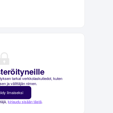
teröityneille
rityksen tarkat verkkolaskutiedot, kuten
sen ja välittäjän nimen.
öidy ilmaiseksi
ttäjä,
kirjaudu sisään tästä
.