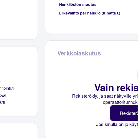
Henkilöstön muutos
Liikevaihto per henkilö (tuhatta €)
Verkkolaskutus
o
Vain rekis
nointi.fi
Rekisteröidy, ja saat näkyville y
245
operaattoritunnuk
079
Rekister
Jos sinulla on jo käy