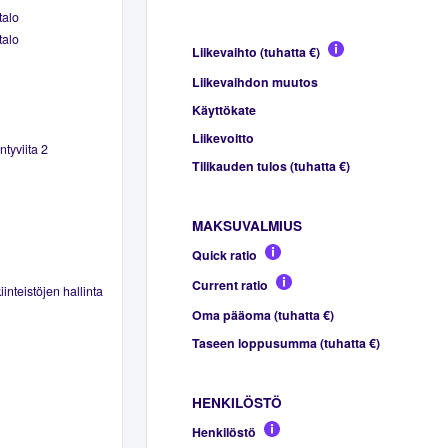
talo
talo
Liikevaihto (tuhatta €)
Liikevaihdon muutos
Käyttökate
Liikevoitto
tyviita 2
Tilikauden tulos (tuhatta €)
MAKSUVALMIUS
Quick ratio
Current ratio
inteistöjen hallinta
Oma pääoma (tuhatta €)
Taseen loppusumma (tuhatta €)
HENKILÖSTÖ
Henkilöstö