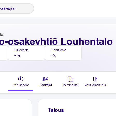
nta
o-osakeyhtiö Louhentalo
Liikevoitto
Henkilöstö
- %
- %
Perustiedot
Päättäjät
Toimipaikat
Verkkolaskutus
Talous