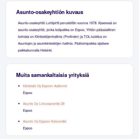
Asunto-osakeyhtiön kuvaus
Asunto-osakeyhtiö Luhtipirtti perustettiin vuonna 1978. Kyseessä on
asunto-osakeyhtiö, jonka kotipaikka on Espoo. Yhtiön pääasiallinen
toimiala on Kiinteistöjenhallinta (Profinder) ja TOL-luokitus on
Asuntojen ja asuinkiinteistöjen hallinta. Päätoimipaikka sijaitsee
paikkakunnalla Helsinki.
Muita samankaltaisia yrityksiä
Kiinteistö Oy Espoon Aallonrivi
Espoo
Asunto Oy Lintuvaarantie 28
Espoo
Asunto Oy Espoon Koivumäki
Espoo