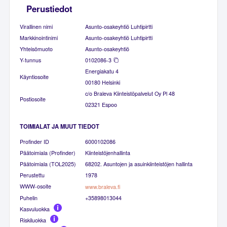
Perustiedot
Virallinen nimi
Asunto-osakeyhtiö Luhtipirtti
Markkinointinimi
Asunto-osakeyhtiö Luhtipirtti
Yhteisömuoto
Asunto-osakeyhtiö
Y-tunnus
0102086-3
Energiakatu 4
Käyntiosoite
00180 Helsinki
c/o Braleva Kiinteistöpalvelut Oy Pl 48
Postiosoite
02321 Espoo
TOIMIALAT JA MUUT TIEDOT
Profinder ID
6000102086
Päätoimiala (Profinder)
Kiinteistöjenhallinta
Päätoimiala (TOL2025)
68202. Asuntojen ja asuinkiinteistöjen hallinta
Perustettu
1978
WWW-osoite
www.braleva.fi
Puhelin
+35898013044
Kasvuluokka
Riskiluokka