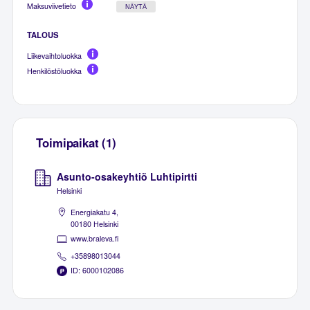
Maksuviivetieto
NÄYTÄ
TALOUS
Liikevaihtoluokka
Henkilöstöluokka
Toimipaikat (1)
Asunto-osakeyhtiö Luhtipirtti
Helsinki
Energiakatu 4,
00180 Helsinki
www.braleva.fi
+35898013044
ID: 6000102086