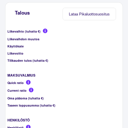
Talous
Lataa Pikaluottosuositus
Liikevaihto (tuhatta €)
Liikevaihdon muutos
Käyttökate
Liikevoitto
Tilikauden tulos (tuhatta €)
MAKSUVALMIUS
Quick ratio
Current ratio
Oma pääoma (tuhatta €)
Taseen loppusumma (tuhatta €)
HENKILÖSTÖ
Henkilöstö