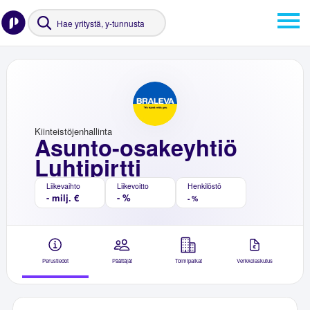
Kiinteistöjenhallinta
Asunto-osakeyhtiö
Luhtipirtti
Liikevaihto
Liikevoitto
Henkilöstö
- milj. €
- %
- %
Perustiedot
Päättäjät
Toimipaikat
Verkkolaskutus