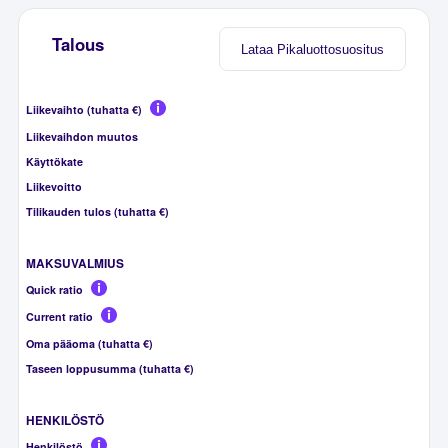
Talous
Lataa Pikaluottosuositus
Liikevaihto (tuhatta €)
Liikevaihdon muutos
Käyttökate
Liikevoitto
Tilikauden tulos (tuhatta €)
MAKSUVALMIUS
Quick ratio
Current ratio
Oma pääoma (tuhatta €)
Taseen loppusumma (tuhatta €)
HENKILÖSTÖ
Henkilöstö