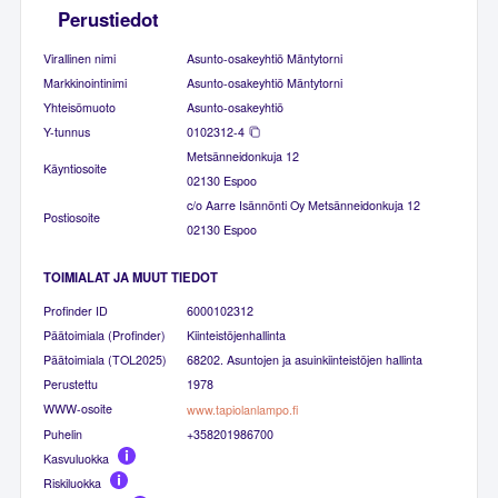
Perustiedot
Virallinen nimi
Asunto-osakeyhtiö Mäntytorni
Markkinointinimi
Asunto-osakeyhtiö Mäntytorni
Yhteisömuoto
Asunto-osakeyhtiö
Y-tunnus
0102312-4
Metsänneidonkuja 12
Käyntiosoite
02130 Espoo
c/o Aarre Isännönti Oy Metsänneidonkuja 12
Postiosoite
02130 Espoo
TOIMIALAT JA MUUT TIEDOT
Profinder ID
6000102312
Päätoimiala (Profinder)
Kiinteistöjenhallinta
Päätoimiala (TOL2025)
68202. Asuntojen ja asuinkiinteistöjen hallinta
Perustettu
1978
WWW-osoite
www.tapiolanlampo.fi
Puhelin
+358201986700
Kasvuluokka
Riskiluokka