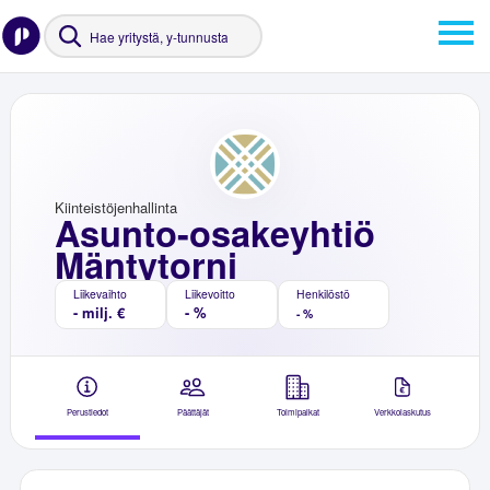
Kiinteistöjenhallinta
Asunto-osakeyhtiö
Mäntytorni
Liikevaihto
Liikevoitto
Henkilöstö
- milj. €
- %
- %
Perustiedot
Päättäjät
Toimipaikat
Verkkolaskutus