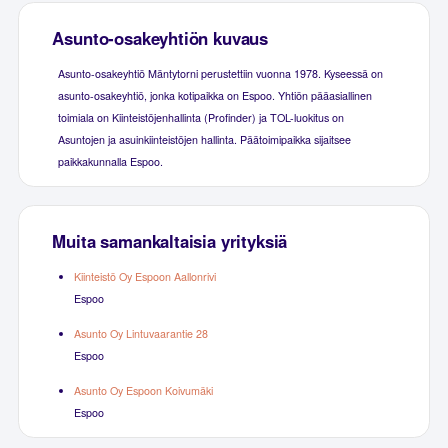
Asunto-osakeyhtiön kuvaus
Asunto-osakeyhtiö Mäntytorni perustettiin vuonna 1978. Kyseessä on
asunto-osakeyhtiö, jonka kotipaikka on Espoo. Yhtiön pääasiallinen
toimiala on Kiinteistöjenhallinta (Profinder) ja TOL-luokitus on
Asuntojen ja asuinkiinteistöjen hallinta. Päätoimipaikka sijaitsee
paikkakunnalla Espoo.
Muita samankaltaisia yrityksiä
Kiinteistö Oy Espoon Aallonrivi
Espoo
Asunto Oy Lintuvaarantie 28
Espoo
Asunto Oy Espoon Koivumäki
Espoo