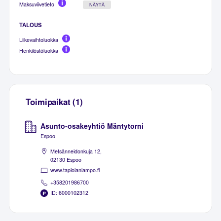
Maksuviivetieto
NÄYTÄ
TALOUS
Liikevaihtoluokka
Henkilöstöluokka
Toimipaikat (1)
Asunto-osakeyhtiö Mäntytorni
Espoo
Metsänneidonkuja 12,
02130 Espoo
www.tapiolanlampo.fi
+358201986700
ID: 6000102312