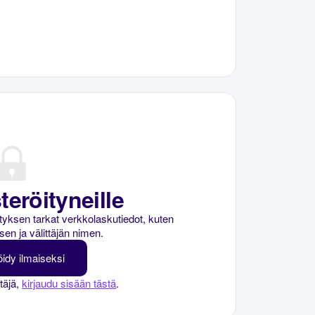
teröityneille
rityksen tarkat verkkolaskutiedot, kuten
sen ja välittäjän nimen.
öidy ilmaiseksi
ttäjä,
kirjaudu sisään tästä
.