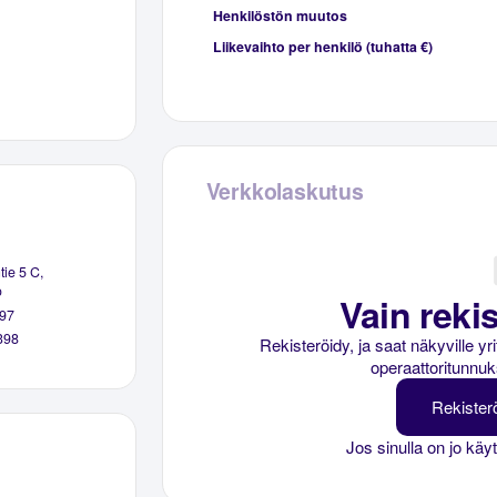
Henkilöstön muutos
Liikevaihto per henkilö (tuhatta €)
Verkkolaskutus
tie 5 C,
o
Vain rekis
97
398
Rekisteröidy, ja saat näkyville y
operaattoritunnuk
Rekister
Jos sinulla on jo käy