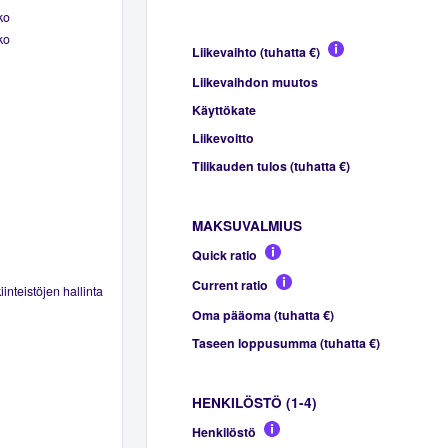
ko
ko
Liikevaihto (tuhatta €)
Liikevaihdon muutos
Käyttökate
Liikevoitto
Tilikauden tulos (tuhatta €)
MAKSUVALMIUS
Quick ratio
Current ratio
inteistöjen hallinta
Oma pääoma (tuhatta €)
Taseen loppusumma (tuhatta €)
HENKILÖSTÖ (1-4)
Henkilöstö