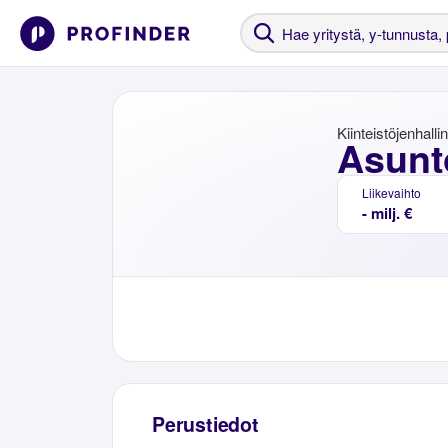
Kiinteistöjenhalli
Asunt
Liikevaihto
- milj. €
Perustiedot