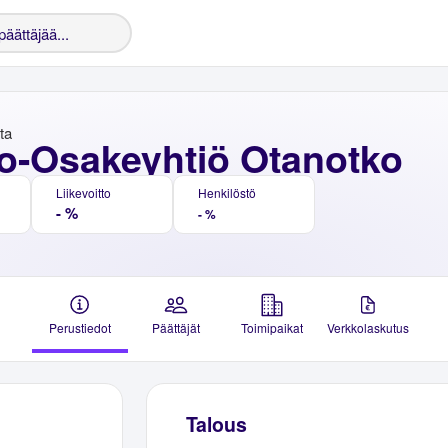
nta
o-Osakeyhtiö Otanotko
Liikevoitto
Henkilöstö
- %
- %
Perustiedot
Päättäjät
Toimipaikat
Verkkolaskutus
Talous