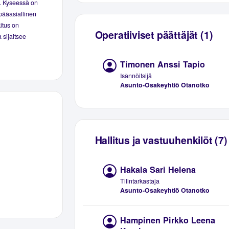
. Kyseessä on
pääasiallinen
kitus on
Operatiiviset päättäjät (1)
 sijaitsee
Timonen Anssi Tapio
Isännöitsijä
Asunto-Osakeyhtiö Otanotko
Hallitus ja vastuuhenkilöt (7)
Hakala Sari Helena
Tilintarkastaja
Asunto-Osakeyhtiö Otanotko
Hampinen Pirkko Leena