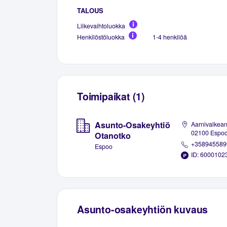
TALOUS
Liikevaihtoluokka
Henkilöstöluokka
1-4 henkilöä
Toimipaikat (1)
Asunto-Osakeyhtiö
Aarnivalkean
02100 Espo
Otanotko
+358945589
Espoo
ID: 6000102
Asunto-osakeyhtiön kuvaus