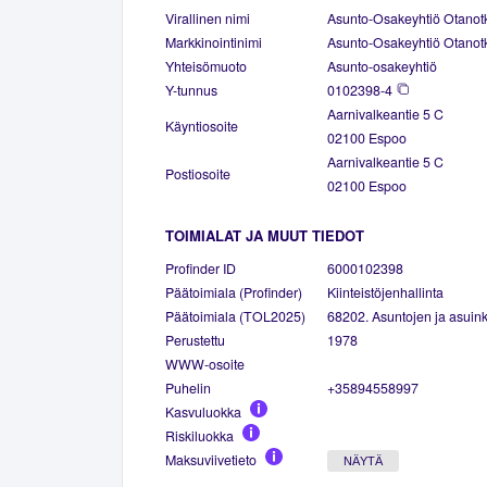
Virallinen nimi
Asunto-Osakeyhtiö Otanot
Markkinointinimi
Asunto-Osakeyhtiö Otanot
Yhteisömuoto
Asunto-osakeyhtiö
Y-tunnus
0102398-4
Aarnivalkeantie 5 C
Käyntiosoite
02100 Espoo
Aarnivalkeantie 5 C
Postiosoite
02100 Espoo
TOIMIALAT JA MUUT TIEDOT
Profinder ID
6000102398
Päätoimiala (Profinder)
Kiinteistöjenhallinta
Päätoimiala (TOL2025)
68202. Asuntojen ja asuinki
Perustettu
1978
WWW-osoite
Puhelin
+35894558997
Kasvuluokka
Riskiluokka
Maksuviivetieto
NÄYTÄ