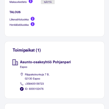
Maksuviivetieto
NÄYTÄ
TALOUS
Liikevaihtoluokka
Henkilöstöluokka
Toimipaikat (1)
Asunto-osakeyhtiö Pohjanpari
Espoo
Riippakoivunkuja 7 B,
02130 Espoo
+358405159723
ID: 6000102476