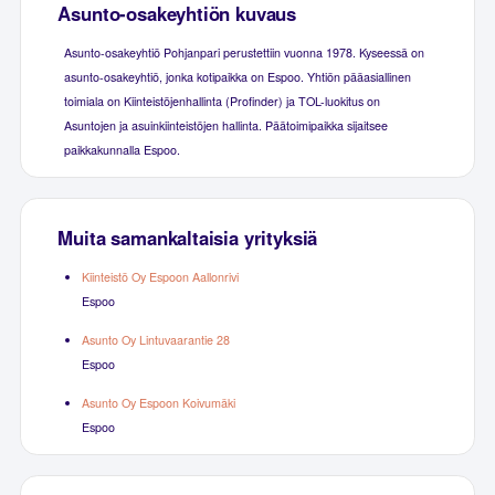
Asunto-osakeyhtiön kuvaus
Asunto-osakeyhtiö Pohjanpari perustettiin vuonna 1978. Kyseessä on
asunto-osakeyhtiö, jonka kotipaikka on Espoo. Yhtiön pääasiallinen
toimiala on Kiinteistöjenhallinta (Profinder) ja TOL-luokitus on
Asuntojen ja asuinkiinteistöjen hallinta. Päätoimipaikka sijaitsee
paikkakunnalla Espoo.
Muita samankaltaisia yrityksiä
Kiinteistö Oy Espoon Aallonrivi
Espoo
Asunto Oy Lintuvaarantie 28
Espoo
Asunto Oy Espoon Koivumäki
Espoo