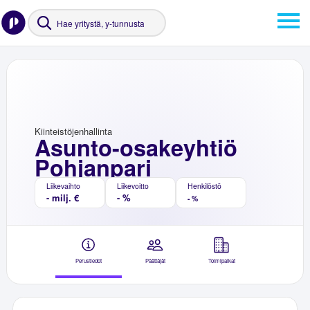
Kiinteistöjenhallinta
Asunto-osakeyhtiö
Pohjanpari
Liikevaihto
Liikevoitto
Henkilöstö
- milj. €
- %
- %
Perustiedot
Päättäjät
Toimipaikat