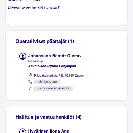
Liikevaihto per henkilö (tuhatta €)
Operatiiviset päättäjät (1)
Johansson Berndt Gustav
Isännöitsijä
Asunto-osakeyhtiö Pohjanpari
Riippakoivunkuja 7 B, 02130 Espoo
NÄYTÄ NUMERO
NÄYTÄ SÄHKÖPOSTIOSOITE
Hallitus ja vastuuhenkilöt (4)
Hyvärinen Ilona Anni