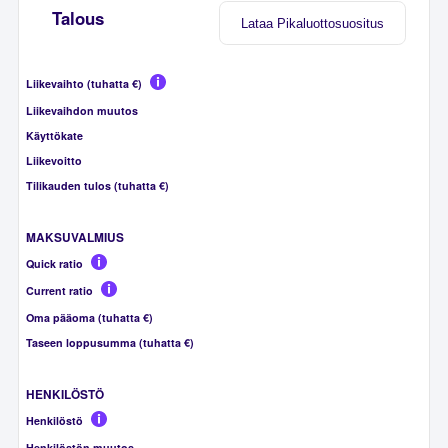
Talous
Lataa Pikaluottosuositus
Liikevaihto (tuhatta €)
Liikevaihdon muutos
Käyttökate
Liikevoitto
Tilikauden tulos (tuhatta €)
MAKSUVALMIUS
Quick ratio
Current ratio
Oma pääoma (tuhatta €)
Taseen loppusumma (tuhatta €)
HENKILÖSTÖ
Henkilöstö
Henkilöstön muutos