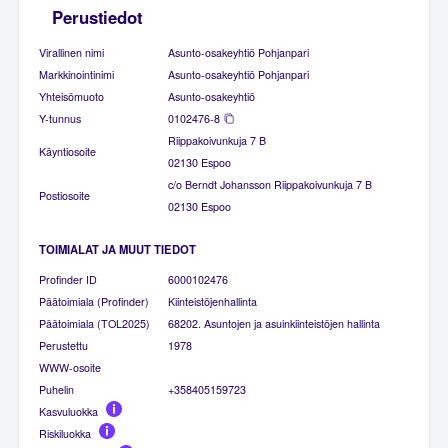
Perustiedot
Virallinen nimi
Asunto-osakeyhtiö Pohjanpari
Markkinointinimi
Asunto-osakeyhtiö Pohjanpari
Yhteisömuoto
Asunto-osakeyhtiö
Y-tunnus
0102476-8
Riippakoivunkuja 7 B
Käyntiosoite
02130 Espoo
c/o Berndt Johansson Riippakoivunkuja 7 B
Postiosoite
02130 Espoo
TOIMIALAT JA MUUT TIEDOT
Profinder ID
6000102476
Päätoimiala (Profinder)
Kiinteistöjenhallinta
Päätoimiala (TOL2025)
68202. Asuntojen ja asuinkiinteistöjen hallinta
Perustettu
1978
WWW-osoite
Puhelin
+358405159723
Kasvuluokka
Riskiluokka