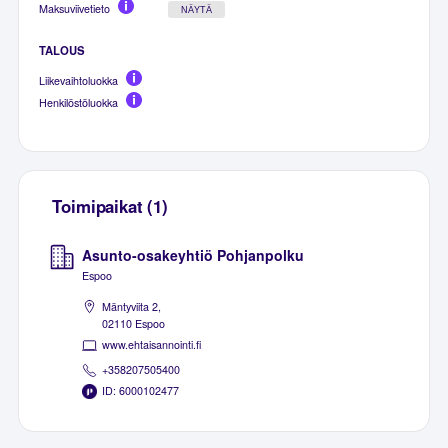
Maksuviivetieto
NÄYTÄ
TALOUS
Liikevaihtoluokka
Henkilöstöluokka
Toimipaikat (1)
Asunto-osakeyhtiö Pohjanpolku
Espoo
Mäntyviita 2,
02110 Espoo
www.ehtaisannointi.fi
+358207505400
ID: 6000102477