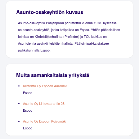
Asunto-osakeyhtiön kuvaus
Asunto-osakeyhtiö Pohjanpolku perustettiin vuonna 1978. Kyseessä
on asunto-osakeyhtiö, jonka kotipaikka on Espoo. Yhtiön pääasiallinen
toimiala on Kiinteistöjenhallinta (Profinder) ja TOL-luokitus on
Asuntojen ja asuinkiinteistöjen hallinta. Päätoimipaikka sijaitsee
paikkakunnalla Espoo.
Muita samankaltaisia yrityksiä
Kiinteistö Oy Espoon Aallonrivi
Espoo
Asunto Oy Lintuvaarantie 28
Espoo
Asunto Oy Espoon Koivumäki
Espoo