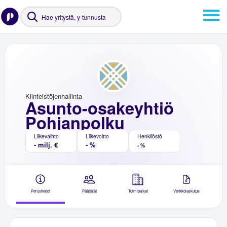
Kiinteistöjenhallinta
Asunto-osakeyhtiö
Pohjanpolku
Liikevaihto
Liikevoitto
Henkilöstö
- milj. €
- %
- %
Perustiedot
Päättäjät
Toimipaikat
Verkkolaskutus