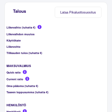
Talous
Lataa Pikaluottosuositus
Liikevaihto (tuhatta €)
Liikevaihdon muutos
Käyttökate
Liikevoitto
Tilikauden tulos (tuhatta €)
MAKSUVALMIUS
Quick ratio
Current ratio
Oma pääoma (tuhatta €)
Taseen loppusumma (tuhatta €)
HENKILÖSTÖ
Henkilöstö