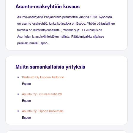
Asunto-osakeyhtiön kuvaus
Asunto-osakeyhtiö Pohjanrusko perustettiin vuonna 1978. Kyseessä
on asunto-osakeyhtiö, jonka kotipaikka on Espoo. Yhtiön pääasiallinen
toimiala on Kiinteistöjenhallinta (Profinder) ja TOL-luokitus on
Asuntojen ja asuinkiinteistöjen hallinta. Päätoimipaikka sijaitsee
paikkakunnalla Espoo.
Muita samankaltaisia yrityksiä
Kiinteistö Oy Espoon Aallonrivi
Espoo
Asunto Oy Lintuvaarantie 28
Espoo
Asunto Oy Espoon Koivumäki
Espoo