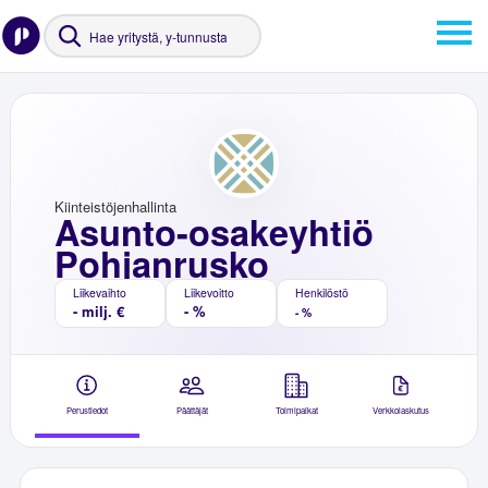
Kiinteistöjenhallinta
Asunto-osakeyhtiö
Pohjanrusko
Liikevaihto
Liikevoitto
Henkilöstö
- milj. €
- %
- %
Perustiedot
Päättäjät
Toimipaikat
Verkkolaskutus