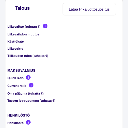
Talous
Lataa Pikaluottosuositus
Liikevaihto (tuhatta €)
Liikevaihdon muutos
Käyttökate
Liikevoitto
Tilikauden tulos (tuhatta €)
MAKSUVALMIUS
Quick ratio
Current ratio
Oma pääoma (tuhatta €)
Taseen loppusumma (tuhatta €)
HENKILÖSTÖ
Henkilöstö