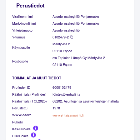
Perustiedot
Virallinen nimi
Asunto-osakeyhtiö Pohjanrusko
Markkinointinimi
Asunto-osakeyhtiö Pohjanrusko
Yhteisömuoto
Asunto-osakeyhtiö
Y-tunnus
0102479-2
Mäntyviita 2
Käyntiosoite
02110 Espoo
c/o Tapiolan Lämpö Oy Mäntyviita 2
Postiosoite
02110 Espoo
TOIMIALAT JA MUUT TIEDOT
Profinder ID
6000102479
Päätoimiala (Profinder)
Kiinteistöjenhallinta
Päätoimiala (TOL2025)
68202. Asuntojen ja asuinkiinteistöjen hallinta
Perustettu
1978
WWW-osoite
www.ehtaisannointi.fi
Puhelin
Kasvuluokka
Riskiluokka