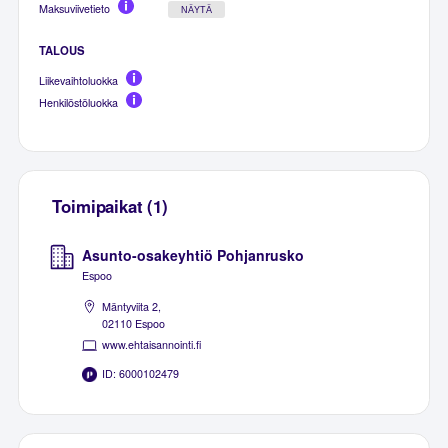
Maksuviivetieto
NÄYTÄ
TALOUS
Liikevaihtoluokka
Henkilöstöluokka
Toimipaikat (1)
Asunto-osakeyhtiö Pohjanrusko
Espoo
Mäntyviita 2,
02110 Espoo
www.ehtaisannointi.fi
ID: 6000102479