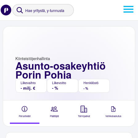
Kiinteistöjenhallinta
Asunto-osakeyhtiö
Porin Pohja
Liikevaihto
Liikevoitto
Henkilöstö
- milj. €
- %
- %
Perustiedot
Päättäjät
Toimipaikat
Verkkolaskutus