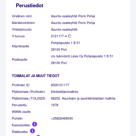
Perustiedot
Virallinen nimi
Asunto-osakeyhtiö Porin Pohja
Markkinointinimi
Asunto-osakeyhtiö Porin Pohja
Yhteisömuoto
Asunto-osakeyhtiö
Y-tunnus
0121177-4
Pohjoispuisto 1 B 51
Käyntiosoite
28100 Pori
c/o Isännöinti Leivo Oy Pohjoispuisto 1 B 51
Postiosoite
28100 Pori
TOIMIALAT JA MUUT TIEDOT
Profinder ID
6000121177
Päätoimiala (Profinder)
Kiinteistöjenhallinta
Päätoimiala (TOL2025)
68202. Asuntojen ja asuinkiinteistöjen hallinta
Perustettu
1978
WWW-osoite
Puhelin
+35826469045
Kasvuluokka
Riskiluokka