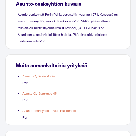
Asunto-osakeyhtiön kuvaus
Asunto-osakeyhtiö Porin Pohja perustettiin vuonna 1978. Kyseessä on
asunto-osakeyhtiö, jonka kotipaikka on Pori. Yhtiön pääasiallinen
toimiala on Kiinteistöjenhallinta (Profinder) ja TOL-luokitus on
Asuntojen ja asuinkiinteistöjen hallinta. Päätoimipaikka sijaitsee
paikkakunnalla Pori.
Muita samankaltaisia yrityksiä
Asunto Oy Porin Porilo
Pori
Asunto Oy Saarentie 45
Pori
Asunto-osakeyhtiö Lavian Puistomäki
Pori