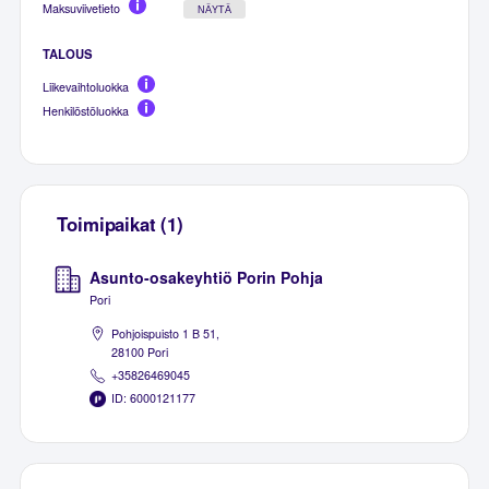
Maksuviivetieto
NÄYTÄ
TALOUS
Liikevaihtoluokka
Henkilöstöluokka
Toimipaikat (1)
Asunto-osakeyhtiö Porin Pohja
Pori
Pohjoispuisto 1 B 51,
28100 Pori
+35826469045
ID: 6000121177