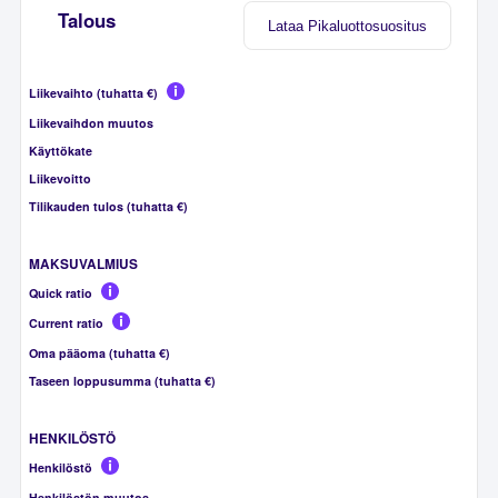
Talous
Lataa Pikaluottosuositus
Liikevaihto (tuhatta €)
Liikevaihdon muutos
Käyttökate
Liikevoitto
Tilikauden tulos (tuhatta €)
MAKSUVALMIUS
Quick ratio
Current ratio
Oma pääoma (tuhatta €)
Taseen loppusumma (tuhatta €)
HENKILÖSTÖ
Henkilöstö
Henkilöstön muutos