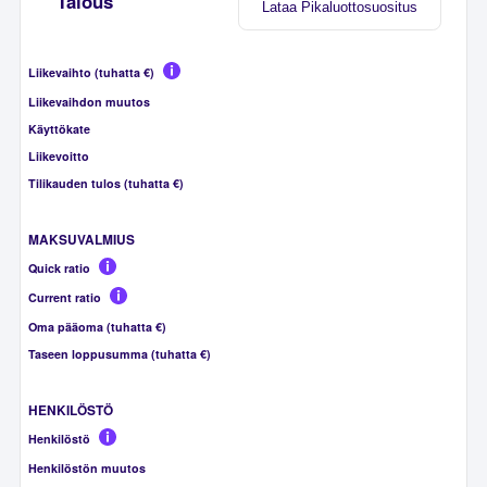
Talous
Lataa Pikaluottosuositus
Liikevaihto (tuhatta €)
Liikevaihdon muutos
Käyttökate
Liikevoitto
Tilikauden tulos (tuhatta €)
MAKSUVALMIUS
Quick ratio
Current ratio
Oma pääoma (tuhatta €)
Taseen loppusumma (tuhatta €)
HENKILÖSTÖ
Henkilöstö
Henkilöstön muutos