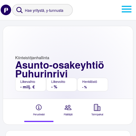
Kiinteistöjenhallinta
Asunto-osakeyhtiö
Puhurinrivi
Liikevaihto
Liikevoitto
Henkilöstö
- milj. €
- %
- %
Perustiedot
Päättäjät
Toimipaikat