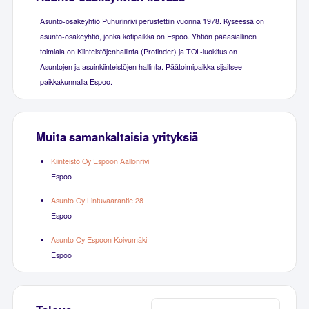
Asunto-osakeyhtiö Puhurinrivi perustettiin vuonna 1978. Kyseessä on
asunto-osakeyhtiö, jonka kotipaikka on Espoo. Yhtiön pääasiallinen
toimiala on Kiinteistöjenhallinta (Profinder) ja TOL-luokitus on
Asuntojen ja asuinkiinteistöjen hallinta. Päätoimipaikka sijaitsee
paikkakunnalla Espoo.
Muita samankaltaisia yrityksiä
Kiinteistö Oy Espoon Aallonrivi
Espoo
Asunto Oy Lintuvaarantie 28
Espoo
Asunto Oy Espoon Koivumäki
Espoo