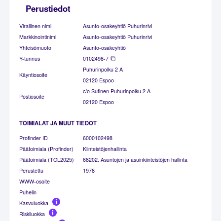
Perustiedot
Virallinen nimi
Asunto-osakeyhtiö Puhurinrivi
Markkinointinimi
Asunto-osakeyhtiö Puhurinrivi
Yhteisömuoto
Asunto-osakeyhtiö
Y-tunnus
0102498-7
Puhurinpolku 2 A
Käyntiosoite
02120 Espoo
c/o Sutinen Puhurinpolku 2 A
Postiosoite
02120 Espoo
TOIMIALAT JA MUUT TIEDOT
Profinder ID
6000102498
Päätoimiala (Profinder)
Kiinteistöjenhallinta
Päätoimiala (TOL2025)
68202. Asuntojen ja asuinkiinteistöjen hallinta
Perustettu
1978
WWW-osoite
Puhelin
Kasvuluokka
Riskiluokka