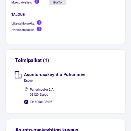
Maksuviivetieto
NÄYTÄ
TALOUS
Liikevaihtoluokka
Henkilöstöluokka
Toimipaikat (1)
Asunto-osakeyhtiö Puhurinrivi
Espoo
Puhurinpolku 2 A,
02120 Espoo
ID: 6000102498
Asunto-osakeyhtiön kuvaus