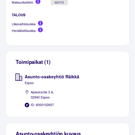
Maksuviivetieto
NÄYTÄ
TALOUS
Liikevaihtoluokka
Henkilöstöluokka
Toimipaikat (1)
Asunto-osakeyhtiö Räikkä
Espoo
Ajokoirantie 3 A,
02940 Espoo
ID: 6000102607
Asunto-osakeyhtiön kuvaus