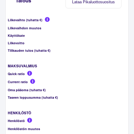
Talous
Lataa Pikaluottosuositus
Liikevaihto (tuhatta €)
Liikevaihdon muutos
Käyttökate
Liikevoitto
Tilikauden tulos (tuhatta €)
MAKSUVALMIUS
Quick ratio
Current ratio
Oma pääoma (tuhatta €)
Taseen loppusumma (tuhatta €)
HENKILÖSTÖ
Henkilöstö
Henkilöstön muutos