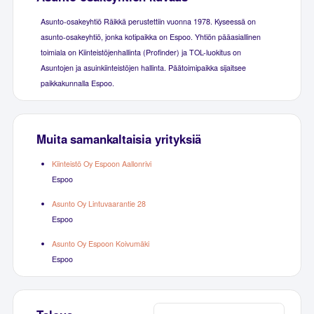
Asunto-osakeyhtiö Räikkä perustettiin vuonna 1978. Kyseessä on
asunto-osakeyhtiö, jonka kotipaikka on Espoo. Yhtiön pääasiallinen
toimiala on Kiinteistöjenhallinta (Profinder) ja TOL-luokitus on
Asuntojen ja asuinkiinteistöjen hallinta. Päätoimipaikka sijaitsee
paikkakunnalla Espoo.
Muita samankaltaisia yrityksiä
Kiinteistö Oy Espoon Aallonrivi
Espoo
Asunto Oy Lintuvaarantie 28
Espoo
Asunto Oy Espoon Koivumäki
Espoo