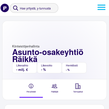
Kiinteistöjenhallinta
Asunto-osakeyhtiö
Räikkä
Liikevaihto
Liikevoitto
Henkilöstö
- milj. €
- %
- %
Perustiedot
Päättäjät
Toimipaikat