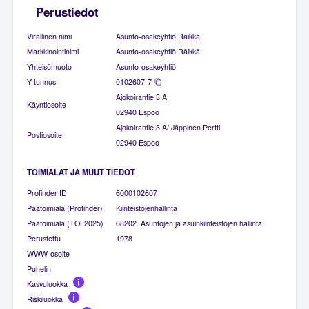
Perustiedot
Virallinen nimi
Asunto-osakeyhtiö Räikkä
Markkinointinimi
Asunto-osakeyhtiö Räikkä
Yhteisömuoto
Asunto-osakeyhtiö
Y-tunnus
0102607-7
Ajokoirantie 3 A
Käyntiosoite
02940 Espoo
Ajokoirantie 3 A/ Jäppinen Pertti
Postiosoite
02940 Espoo
TOIMIALAT JA MUUT TIEDOT
Profinder ID
6000102607
Päätoimiala (Profinder)
Kiinteistöjenhallinta
Päätoimiala (TOL2025)
68202. Asuntojen ja asuinkiinteistöjen hallinta
Perustettu
1978
WWW-osoite
Puhelin
Kasvuluokka
Riskiluokka