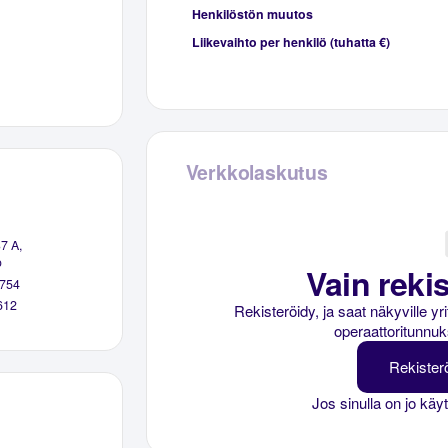
Henkilöstön muutos
Liikevaihto per henkilö (tuhatta €)
Verkkolaskutus
7 A,
o
Vain rekis
754
612
Rekisteröidy, ja saat näkyville y
operaattoritunnuk
Rekister
Jos sinulla on jo käy