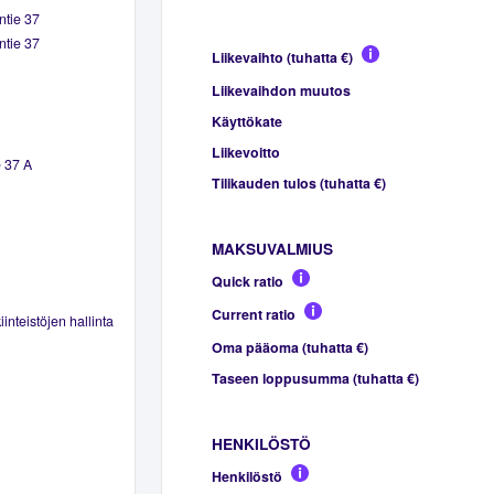
ntie 37
ntie 37
Liikevaihto (tuhatta €)
Liikevaihdon muutos
Käyttökate
Liikevoitto
e 37 A
Tilikauden tulos (tuhatta €)
MAKSUVALMIUS
Quick ratio
Current ratio
inteistöjen hallinta
Oma pääoma (tuhatta €)
Taseen loppusumma (tuhatta €)
HENKILÖSTÖ
Henkilöstö