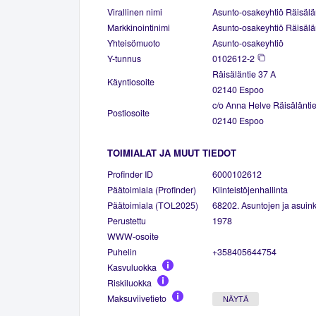
Virallinen nimi
Asunto-osakeyhtiö Räisälä
Markkinointinimi
Asunto-osakeyhtiö Räisälä
Yhteisömuoto
Asunto-osakeyhtiö
Y-tunnus
0102612-2
Räisäläntie 37 A
Käyntiosoite
02140 Espoo
c/o Anna Helve Räisälänti
Postiosoite
02140 Espoo
TOIMIALAT JA MUUT TIEDOT
Profinder ID
6000102612
Päätoimiala (Profinder)
Kiinteistöjenhallinta
Päätoimiala (TOL2025)
68202. Asuntojen ja asuinki
Perustettu
1978
WWW-osoite
Puhelin
+358405644754
Kasvuluokka
Riskiluokka
Maksuviivetieto
NÄYTÄ