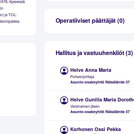
 1978. Kyseessä
ön
er) ja TOL-
Operatiiviset päättäjät (0)
äätoimipaikka
Hallitus ja vastuuhenkilöt (3)
Helve Anna Maria
Puheenjohtaja
Asunto-osakeyhtiö Räisäläntie 37
Helve Gunilla Maria Doroth
Varsinainen jäsen
Asunto-osakeyhtiö Räisäläntie 37
Korhonen Ossi Pekka