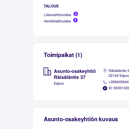
TALOUS
Liikevaihtoluokka
Henkilöstöluokka
Toimipaikat (1)
Asunto-osakeyhtiö
Räisäläntie 3
02140 Espo
Räisäläntie 37
+358405644
Espoo
ID: 6000102
Asunto-osakeyhtiön kuvaus