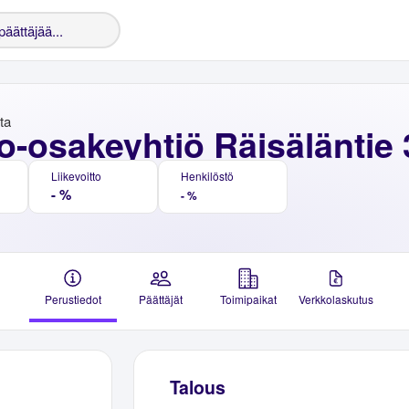
nta
o-osakeyhtiö Räisäläntie 
Liikevoitto
Henkilöstö
- %
- %
Perustiedot
Päättäjät
Toimipaikat
Verkkolaskutus
Talous