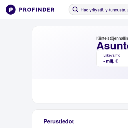
Kiinteistöjenhalli
Asunt
Liikevaihto
- milj. €
Perustiedot