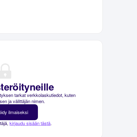
teröityneille
rityksen tarkat verkkolaskutiedot, kuten
sen ja välittäjän nimen.
öidy ilmaiseksi
ttäjä,
kirjaudu sisään tästä
.