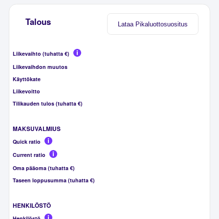
Talous
Lataa Pikaluottosuositus
Liikevaihto (tuhatta €)
Liikevaihdon muutos
Käyttökate
Liikevoitto
Tilikauden tulos (tuhatta €)
MAKSUVALMIUS
Quick ratio
Current ratio
Oma pääoma (tuhatta €)
Taseen loppusumma (tuhatta €)
HENKILÖSTÖ
Henkilöstö