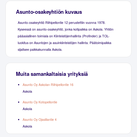
Asunto-osakeyhtiön kuvaus
Asunto-osakeyhtiö Riihipellontie 12 perustettiin vuonna 1978.
Kyseessä on asunto-osakeyhtiö, jonka kotipaikka on Askola. Yhtiön
pääasiallinen toimiala on Kiinteistöjenhallinta (Profinder) ja TOL-
luokitus on Asuntojen ja asuinkiinteistöjen hallinta. Päätoimipaikka
sijaitsee paikkakunnalla Askola.
Muita samankaltaisia yrityksiä
Asunto Oy Askolan Riihipellontie 16
Askola
Asunto Oy Kotopellontie
Askola
Asunto Oy Ojasillantie 4
Askola