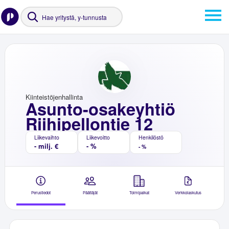
Kiinteistöjenhallinta
Asunto-osakeyhtiö
Riihipellontie 12
Liikevaihto
Liikevoitto
Henkilöstö
- milj. €
- %
- %
Perustiedot
Päättäjät
Toimipaikat
Verkkolaskutus