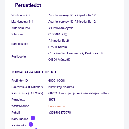
Perustiedot
Virallinen nimi
Asunto-osakeyhtiö Riihipellontie 12
Markkinointinimi
Asunto-osakeyhtiö Riihipellontie 12
Yhteisömuoto
Asunto-osakeyhtiö
Y-tunnus
0100061-9
Riihipellontie 26
Käyntiosoite
07500 Askola
c/o Isännöinti Leivonen Oy Keskuskatu 8
Postiosoite
04600 Mäntsälä
TOIMIALAT JA MUUT TIEDOT
Profinder ID
6000100061
Päätoimiala (Profinder)
Kiinteistöjenhallinta
Päätoimiala (TOL2025)
68202. Asuntojen ja asuinkiinteistöjen hallinta
Perustettu
1978
WWW-osoite
Leivonen.com
Puhelin
+358503375770
Kasvuluokka
Riskiluokka