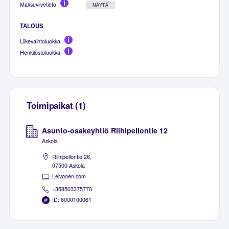
Maksuviivetieto
NÄYTÄ
TALOUS
Liikevaihtoluokka
Henkilöstöluokka
Toimipaikat (1)
Asunto-osakeyhtiö Riihipellontie 12
Askola
Riihipellontie 26,
07500 Askola
Leivonen.com
+358503375770
ID: 6000100061