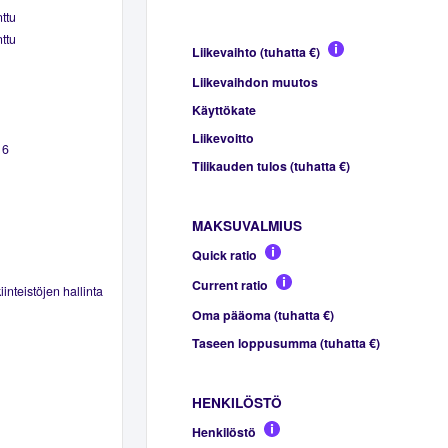
ttu
ttu
Liikevaihto (tuhatta €)
Liikevaihdon muutos
Käyttökate
Liikevoitto
16
Tilikauden tulos (tuhatta €)
MAKSUVALMIUS
Quick ratio
Current ratio
inteistöjen hallinta
Oma pääoma (tuhatta €)
Taseen loppusumma (tuhatta €)
HENKILÖSTÖ
Henkilöstö