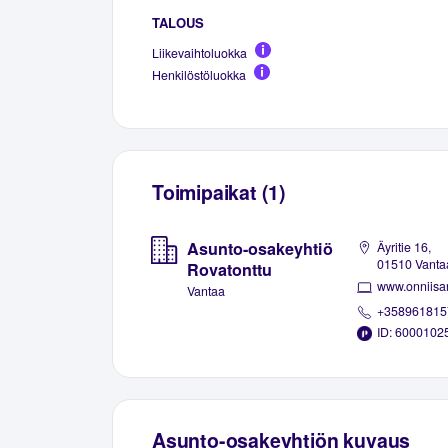
TALOUS
Liikevaihtoluokka
Henkilöstöluokka
Toimipaikat (1)
Asunto-osakeyhtiö
Äyritie 16,
01510 Vanta
Rovatonttu
www.onniisan
Vantaa
+358961815
ID: 6000102
Asunto-osakeyhtiön kuvaus