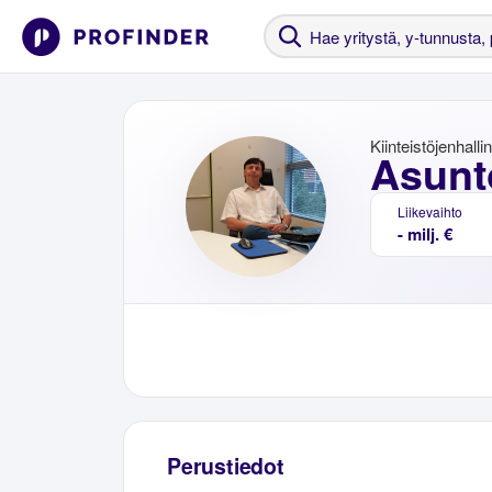
Kiinteistöjenhalli
Asunt
Liikevaihto
- milj. €
Perustiedot