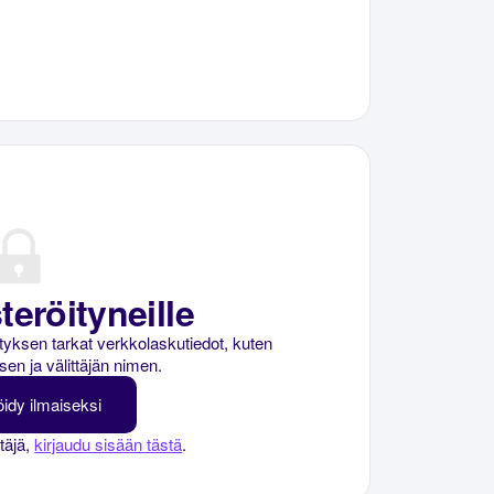
teröityneille
rityksen tarkat verkkolaskutiedot, kuten
sen ja välittäjän nimen.
öidy ilmaiseksi
ttäjä,
kirjaudu sisään tästä
.