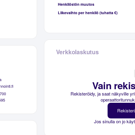
Henkilöstön muutos
Liikevaihto per henkilö (tuhatta €)
Verkkolaskutus
a
Vain rekis
nointi.fi
Rekisteröidy, ja saat näkyville y
700
operaattoritunnuk
595
Rekister
Jos sinulla on jo käy