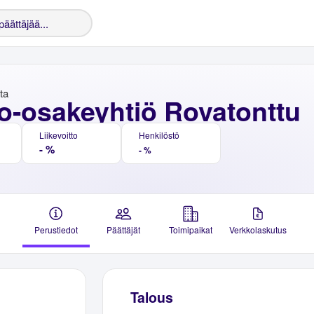
nta
o-osakeyhtiö Rovatonttu
Liikevoitto
Henkilöstö
- %
- %
Perustiedot
Päättäjät
Toimipaikat
Verkkolaskutus
Talous