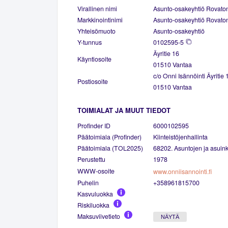
Virallinen nimi
Asunto-osakeyhtiö Rovaton
Markkinointinimi
Asunto-osakeyhtiö Rovaton
Yhteisömuoto
Asunto-osakeyhtiö
Y-tunnus
0102595-5
Äyritie 16
Käyntiosoite
01510 Vantaa
c/o Onni Isännöinti Äyritie 
Postiosoite
01510 Vantaa
TOIMIALAT JA MUUT TIEDOT
Profinder ID
6000102595
Päätoimiala (Profinder)
Kiinteistöjenhallinta
Päätoimiala (TOL2025)
68202. Asuntojen ja asuinki
Perustettu
1978
WWW-osoite
www.onniisannointi.fi
Puhelin
+358961815700
Kasvuluokka
Riskiluokka
Maksuviivetieto
NÄYTÄ