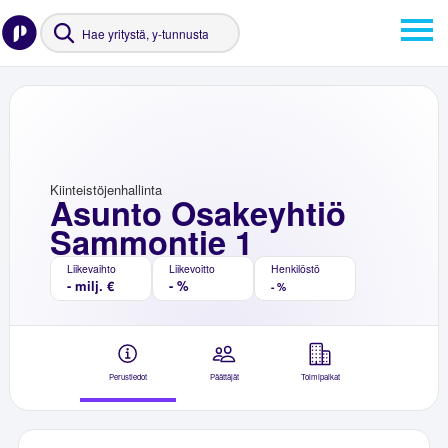
Kiinteistöjenhallinta
Asunto Osakeyhtiö
Sammontie 1
Liikevaihto
Liikevoitto
Henkilöstö
- milj. €
- %
- %
Perustiedot
Päättäjät
Toimipaikat