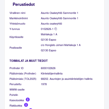
Perustiedot
Virallinen nimi
Asunto Osakeyhtiö Sammontie 1
Markkinointinimi
Asunto Osakeyhtiö Sammontie 1
Yhteisömuoto
Asunto-osakeyhtiö
Y-tunnus
0102626-1
Mahlakuja 1 A
Käyntiosoite
02130 Espoo
c/o Hongisto Juhani Mahlakuja 1 A
Postiosoite
02130 Espoo
TOIMIALAT JA MUUT TIEDOT
Profinder ID
6000102626
Päätoimiala (Profinder)
Kiinteistöjenhallinta
Päätoimiala (TOL2025)
68202. Asuntojen ja asuinkiinteistöjen hallinta
Perustettu
1978
WWW-osoite
Puhelin
Kasvuluokka
Riskiluokka