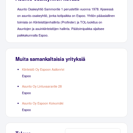
Asunto Osakeyhtiö Sammontie 1 perustettiin vuonna 1978. Kyseessä
on asunto-osakeyhtiö, jonka kotipaikka on Espoo. Yhtiön pääasiallinen
toimiala on Kiinteistöjenhallinta (Profinder) ja TOL-luokitus on
Asuntojen ja asuinkiinteistöjen hallinta. Päätoimipaikka sijaitsee
paikkakunnalla Espoo.
Muita samankaltaisia yrityksiä
Kiinteistö Oy Espoon Aallonrivi
Espoo
Asunto Oy Lintuvaarantie 28
Espoo
Asunto Oy Espoon Koivumäki
Espoo