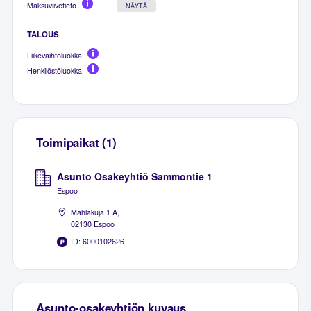
Maksuviivetieto
NÄYTÄ
TALOUS
Liikevaihtoluokka
Henkilöstöluokka
Toimipaikat (1)
Asunto Osakeyhtiö Sammontie 1
Espoo
Mahlakuja 1 A,
02130 Espoo
ID: 6000102626
Asunto-osakeyhtiön kuvaus