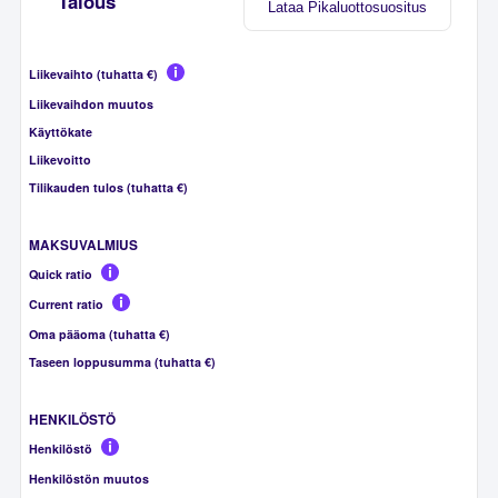
Talous
Lataa Pikaluottosuositus
Liikevaihto (tuhatta €)
Liikevaihdon muutos
Käyttökate
Liikevoitto
Tilikauden tulos (tuhatta €)
MAKSUVALMIUS
Quick ratio
Current ratio
Oma pääoma (tuhatta €)
Taseen loppusumma (tuhatta €)
HENKILÖSTÖ
Henkilöstö
Henkilöstön muutos