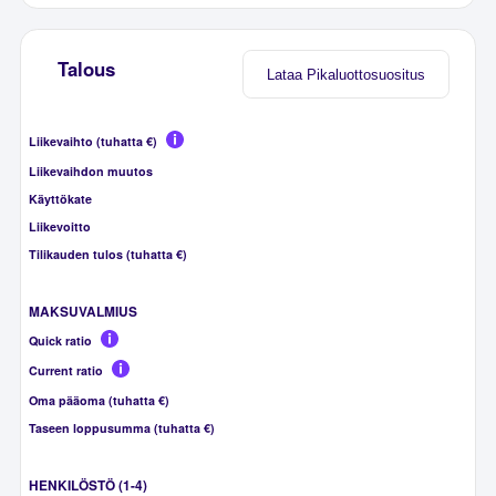
Talous
Lataa Pikaluottosuositus
Liikevaihto (tuhatta €)
Liikevaihdon muutos
Käyttökate
Liikevoitto
Tilikauden tulos (tuhatta €)
MAKSUVALMIUS
Quick ratio
Current ratio
Oma pääoma (tuhatta €)
Taseen loppusumma (tuhatta €)
HENKILÖSTÖ (1-4)