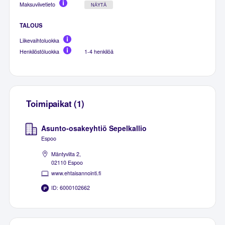
Maksuviivetieto
NÄYTÄ
TALOUS
Liikevaihtoluokka
Henkilöstöluokka
1-4 henkilöä
Toimipaikat (1)
Asunto-osakeyhtiö Sepelkallio
Espoo
Mäntyviita 2,
02110 Espoo
www.ehtaisannointi.fi
ID: 6000102662