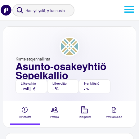
Kiinteistöjenhallinta
Asunto-osakeyhtiö
Sepelkallio
Liikevaihto
Liikevoitto
Henkilöstö
- milj. €
- %
- %
Perustiedot
Päättäjät
Toimipaikat
Verkkolaskutus