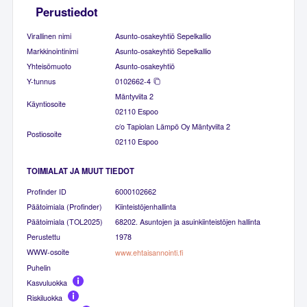
Perustiedot
Virallinen nimi
Asunto-osakeyhtiö Sepelkallio
Markkinointinimi
Asunto-osakeyhtiö Sepelkallio
Yhteisömuoto
Asunto-osakeyhtiö
Y-tunnus
0102662-4
Mäntyviita 2
Käyntiosoite
02110 Espoo
c/o Tapiolan Lämpö Oy Mäntyviita 2
Postiosoite
02110 Espoo
TOIMIALAT JA MUUT TIEDOT
Profinder ID
6000102662
Päätoimiala (Profinder)
Kiinteistöjenhallinta
Päätoimiala (TOL2025)
68202. Asuntojen ja asuinkiinteistöjen hallinta
Perustettu
1978
WWW-osoite
www.ehtaisannointi.fi
Puhelin
Kasvuluokka
Riskiluokka