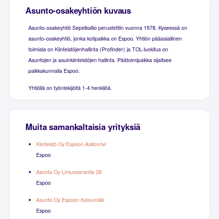
Asunto-osakeyhtiön kuvaus
Asunto-osakeyhtiö Sepelkallio perustettiin vuonna 1978. Kyseessä on
asunto-osakeyhtiö, jonka kotipaikka on Espoo. Yhtiön pääasiallinen
toimiala on Kiinteistöjenhallinta (Profinder) ja TOL-luokitus on
Asuntojen ja asuinkiinteistöjen hallinta. Päätoimipaikka sijaitsee
paikkakunnalla Espoo.
Yhtiöllä on työntekijöitä 1-4 henkilöä.
Muita samankaltaisia yrityksiä
Kiinteistö Oy Espoon Aallonrivi
Espoo
Asunto Oy Lintuvaarantie 28
Espoo
Asunto Oy Espoon Koivumäki
Espoo