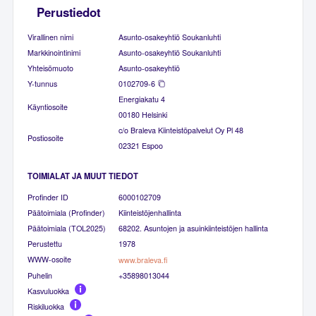
Perustiedot
Virallinen nimi
Asunto-osakeyhtiö Soukanluhti
Markkinointinimi
Asunto-osakeyhtiö Soukanluhti
Yhteisömuoto
Asunto-osakeyhtiö
Y-tunnus
0102709-6
Energiakatu 4
Käyntiosoite
00180 Helsinki
c/o Braleva Kiinteistöpalvelut Oy Pl 48
Postiosoite
02321 Espoo
TOIMIALAT JA MUUT TIEDOT
Profinder ID
6000102709
Päätoimiala (Profinder)
Kiinteistöjenhallinta
Päätoimiala (TOL2025)
68202. Asuntojen ja asuinkiinteistöjen hallinta
Perustettu
1978
WWW-osoite
www.braleva.fi
Puhelin
+35898013044
Kasvuluokka
Riskiluokka