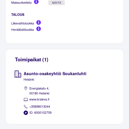
Maksuviivetieto
NÄYTÄ
TALOUS
Liikevaihtoluokka
Henkilöstöluokka
Toimipaikat (1)
Asunto-osakeyhtiö Soukanluhti
Helsinki
Energiakatu 4,
00180 Helsinki
www.braleva.fi
+35898013044
ID: 6000102709