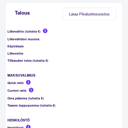
Talous
Lataa Pikaluottosuositus
Liikevaihto (tuhatta €)
Liikevaihdon muutos
Käyttökate
Liikevoitto
Tilikauden tulos (tuhatta €)
MAKSUVALMIUS
Quick ratio
Current ratio
Oma pääoma (tuhatta €)
Taseen loppusumma (tuhatta €)
HENKILÖSTÖ
Henkilöstö