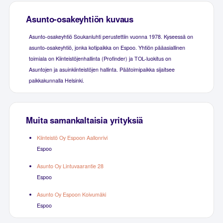
Asunto-osakeyhtiön kuvaus
Asunto-osakeyhtiö Soukanluhti perustettiin vuonna 1978. Kyseessä on
asunto-osakeyhtiö, jonka kotipaikka on Espoo. Yhtiön pääasiallinen
toimiala on Kiinteistöjenhallinta (Profinder) ja TOL-luokitus on
Asuntojen ja asuinkiinteistöjen hallinta. Päätoimipaikka sijaitsee
paikkakunnalla Helsinki.
Muita samankaltaisia yrityksiä
Kiinteistö Oy Espoon Aallonrivi
Espoo
Asunto Oy Lintuvaarantie 28
Espoo
Asunto Oy Espoon Koivumäki
Espoo