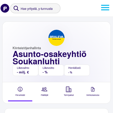
Kiinteistöjenhallinta
Asunto-osakeyhtiö
Soukanluhti
Liikevaihto
Liikevoitto
Henkilöstö
- milj. €
- %
- %
Perustiedot
Päättäjät
Toimipaikat
Verkkolaskutus