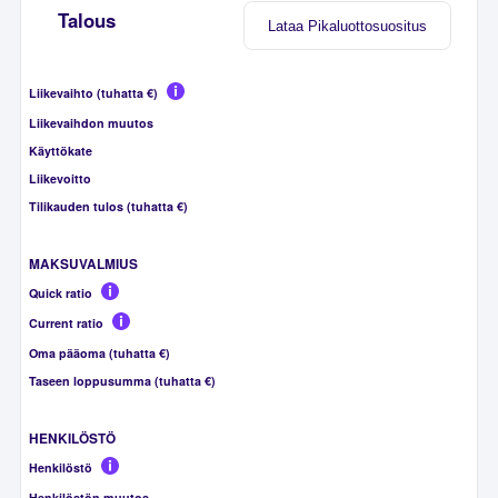
Talous
Lataa Pikaluottosuositus
Liikevaihto (tuhatta €)
Liikevaihdon muutos
Käyttökate
Liikevoitto
Tilikauden tulos (tuhatta €)
MAKSUVALMIUS
Quick ratio
Current ratio
Oma pääoma (tuhatta €)
Taseen loppusumma (tuhatta €)
HENKILÖSTÖ
Henkilöstö
Henkilöstön muutos