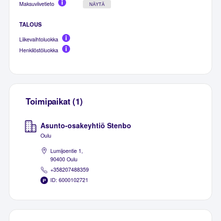
Maksuviivetieto
NÄYTÄ
TALOUS
Liikevaihtoluokka
Henkilöstöluokka
Toimipaikat (1)
Asunto-osakeyhtiö Stenbo
Oulu
Lumijoentie 1,
90400 Oulu
+358207488359
ID: 6000102721