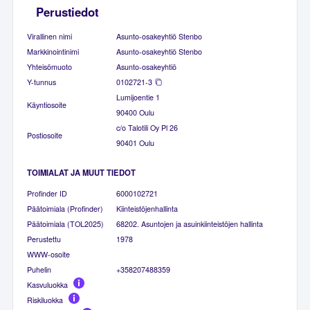
Perustiedot
Virallinen nimi
Asunto-osakeyhtiö Stenbo
Markkinointinimi
Asunto-osakeyhtiö Stenbo
Yhteisömuoto
Asunto-osakeyhtiö
Y-tunnus
0102721-3
Lumijoentie 1
Käyntiosoite
90400 Oulu
c/o Talotili Oy Pl 26
Postiosoite
90401 Oulu
TOIMIALAT JA MUUT TIEDOT
Profinder ID
6000102721
Päätoimiala (Profinder)
Kiinteistöjenhallinta
Päätoimiala (TOL2025)
68202. Asuntojen ja asuinkiinteistöjen hallinta
Perustettu
1978
WWW-osoite
Puhelin
+358207488359
Kasvuluokka
Riskiluokka