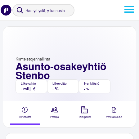
Kiinteistöjenhallinta
Asunto-osakeyhtiö
Stenbo
Liikevaihto
Liikevoitto
Henkilöstö
- milj. €
- %
- %
Perustiedot
Päättäjät
Toimipaikat
Verkkolaskutus