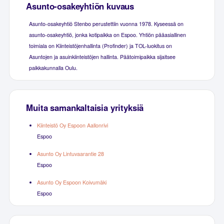
Asunto-osakeyhtiön kuvaus
Asunto-osakeyhtiö Stenbo perustettiin vuonna 1978. Kyseessä on
asunto-osakeyhtiö, jonka kotipaikka on Espoo. Yhtiön pääasiallinen
toimiala on Kiinteistöjenhallinta (Profinder) ja TOL-luokitus on
Asuntojen ja asuinkiinteistöjen hallinta. Päätoimipaikka sijaitsee
paikkakunnalla Oulu.
Muita samankaltaisia yrityksiä
Kiinteistö Oy Espoon Aallonrivi
Espoo
Asunto Oy Lintuvaarantie 28
Espoo
Asunto Oy Espoon Koivumäki
Espoo