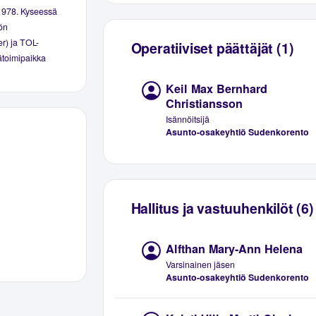
1978. Kyseessä
ön
er) ja TOL-
Operatiiviset päättäjät (1)
äätoimipaikka
Keil Max Bernhard
Christiansson
Isännöitsijä
Asunto-osakeyhtiö Sudenkorento
Hallitus ja vastuuhenkilöt (6)
Alfthan Mary-Ann Helena
Varsinainen jäsen
Asunto-osakeyhtiö Sudenkorento