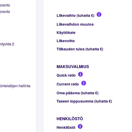
orento
orento
Liikevaihto (tuhatta €)
Liikevaihdon muutos
Käyttökate
Liikevoitto
tyviita 2
Tilikauden tulos (tuhatta €)
MAKSUVALMIUS
Quick ratio
Current ratio
inteistöjen hallinta
Oma pääoma (tuhatta €)
Taseen loppusumma (tuhatta €)
HENKILÖSTÖ
Henkilöstö