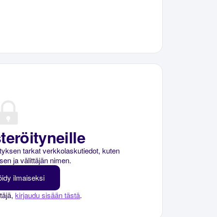
teröityneille
rityksen tarkat verkkolaskutiedot, kuten
sen ja välittäjän nimen.
öidy ilmaiseksi
ttäjä,
kirjaudu sisään tästä
.