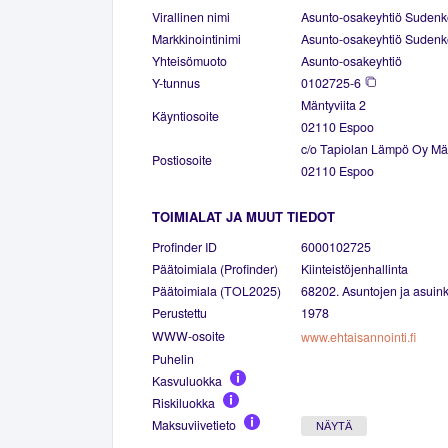
Virallinen nimi
Asunto-osakeyhtiö Sudenk
Markkinointinimi
Asunto-osakeyhtiö Sudenk
Yhteisömuoto
Asunto-osakeyhtiö
Y-tunnus
0102725-6
Mäntyviita 2
Käyntiosoite
02110 Espoo
c/o Tapiolan Lämpö Oy Män
Postiosoite
02110 Espoo
TOIMIALAT JA MUUT TIEDOT
Profinder ID
6000102725
Päätoimiala (Profinder)
Kiinteistöjenhallinta
Päätoimiala (TOL2025)
68202. Asuntojen ja asuinki
Perustettu
1978
WWW-osoite
www.ehtaisannointi.fi
Puhelin
Kasvuluokka
Riskiluokka
Maksuviivetieto
NÄYTÄ