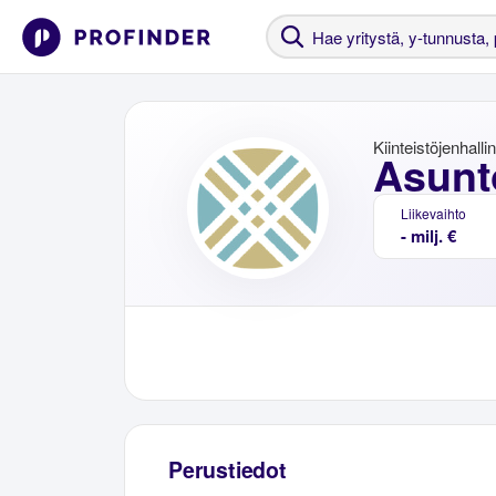
Kiinteistöjenhalli
Asunt
Liikevaihto
- milj. €
Perustiedot