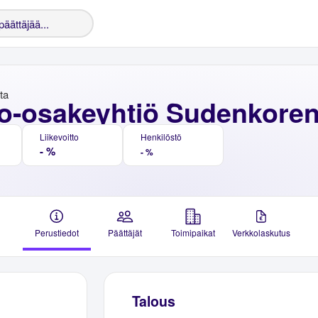
nta
o-osakeyhtiö Sudenkoren
Liikevoitto
Henkilöstö
- %
- %
Perustiedot
Päättäjät
Toimipaikat
Verkkolaskutus
Talous