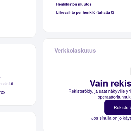
Henkilöstön muutos
Liikevaihto per henkilö (tuhatta €)
Verkkolaskutus
o
Vain rekis
nointi.fi
Rekisteröidy, ja saat näkyville y
725
operaattoritunnuk
Rekister
Jos sinulla on jo käy