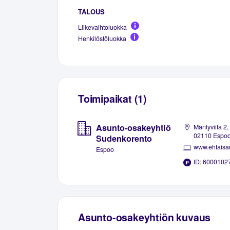
TALOUS
Liikevaihtoluokka
Henkilöstöluokka
Toimipaikat (1)
Asunto-osakeyhtiö
Mäntyviita 2,
02110 Espo
Sudenkorento
www.ehtaisan
Espoo
ID: 6000102
Asunto-osakeyhtiön kuvaus