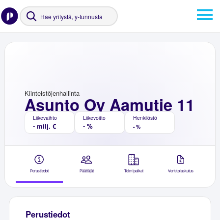
Kiinteistöjenhallinta
Asunto Oy Aamutie 11
Liikevaihto
Liikevoitto
Henkilöstö
- milj. €
- %
- %
Perustiedot
Päättäjät
Toimipaikat
Verkkolaskutus
Perustiedot