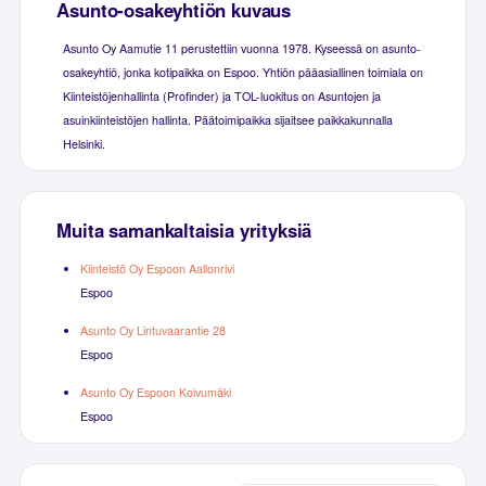
Asunto-osakeyhtiön kuvaus
Asunto Oy Aamutie 11 perustettiin vuonna 1978. Kyseessä on asunto-
osakeyhtiö, jonka kotipaikka on Espoo. Yhtiön pääasiallinen toimiala on
Kiinteistöjenhallinta (Profinder) ja TOL-luokitus on Asuntojen ja
asuinkiinteistöjen hallinta. Päätoimipaikka sijaitsee paikkakunnalla
Helsinki.
Muita samankaltaisia yrityksiä
Kiinteistö Oy Espoon Aallonrivi
Espoo
Asunto Oy Lintuvaarantie 28
Espoo
Asunto Oy Espoon Koivumäki
Espoo