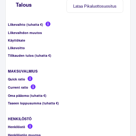
Talous
Lataa Pikaluottosuositus
Liikevaihto (tuhatta €)
Liikevaihdon muutos
Käyttökate
Liikevoitto
Tilikauden tulos (tuhatta €)
MAKSUVALMIUS
Quick ratio
Current ratio
Oma pääoma (tuhatta €)
Taseen loppusumma (tuhatta €)
HENKILÖSTÖ
Henkilöstö
Henkilöstön muutos