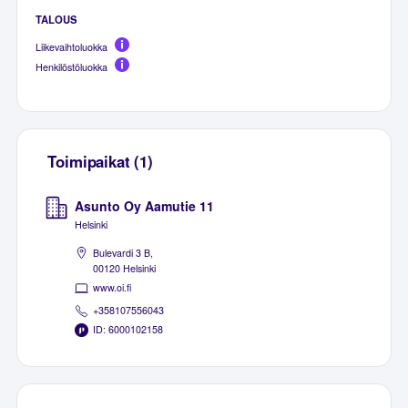
TALOUS
Liikevaihtoluokka
Henkilöstöluokka
Toimipaikat (1)
Asunto Oy Aamutie 11
Helsinki
Bulevardi 3 B,
00120 Helsinki
www.oi.fi
+358107556043
ID: 6000102158