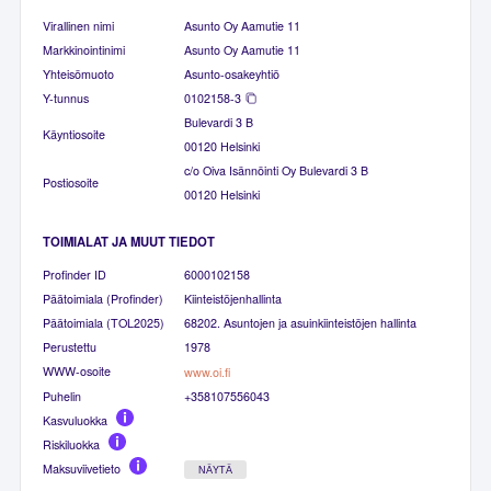
Virallinen nimi
Asunto Oy Aamutie 11
Markkinointinimi
Asunto Oy Aamutie 11
Yhteisömuoto
Asunto-osakeyhtiö
Y-tunnus
0102158-3
Bulevardi 3 B
Käyntiosoite
00120 Helsinki
c/o Oiva Isännöinti Oy Bulevardi 3 B
Postiosoite
00120 Helsinki
TOIMIALAT JA MUUT TIEDOT
Profinder ID
6000102158
Päätoimiala (Profinder)
Kiinteistöjenhallinta
Päätoimiala (TOL2025)
68202. Asuntojen ja asuinkiinteistöjen hallinta
Perustettu
1978
WWW-osoite
www.oi.fi
Puhelin
+358107556043
Kasvuluokka
Riskiluokka
Maksuviivetieto
NÄYTÄ