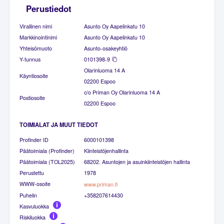
Perustiedot
Virallinen nimi
Asunto Oy Aapelinkatu 10
Markkinointinimi
Asunto Oy Aapelinkatu 10
Yhteisömuoto
Asunto-osakeyhtiö
Y-tunnus
0101398-9
Olarinluoma 14 A
Käyntiosoite
02200 Espoo
c/o Priman Oy Olarinluoma 14 A
Postiosoite
02200 Espoo
TOIMIALAT JA MUUT TIEDOT
Profinder ID
6000101398
Päätoimiala (Profinder)
Kiinteistöjenhallinta
Päätoimiala (TOL2025)
68202. Asuntojen ja asuinkiinteistöjen hallinta
Perustettu
1978
WWW-osoite
www.priman.fi
Puhelin
+358207614430
Kasvuluokka
Riskiluokka