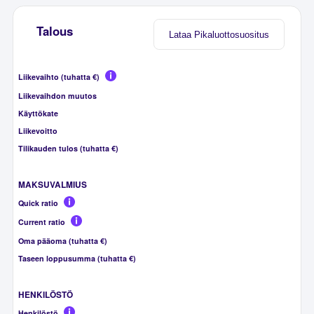
Talous
Lataa Pikaluottosuositus
Liikevaihto (tuhatta €)
Liikevaihdon muutos
Käyttökate
Liikevoitto
Tilikauden tulos (tuhatta €)
MAKSUVALMIUS
Quick ratio
Current ratio
Oma pääoma (tuhatta €)
Taseen loppusumma (tuhatta €)
HENKILÖSTÖ
Henkilöstö