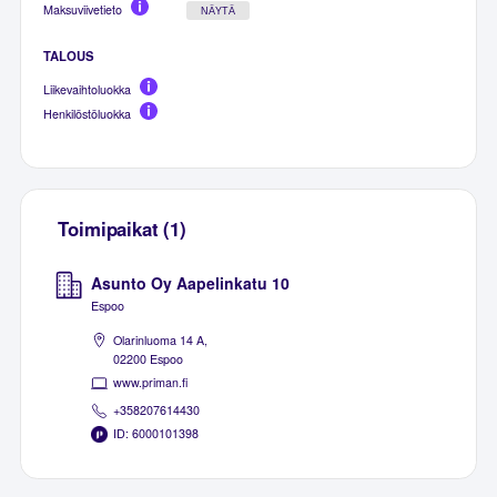
Maksuviivetieto
NÄYTÄ
TALOUS
Liikevaihtoluokka
Henkilöstöluokka
Toimipaikat (1)
Asunto Oy Aapelinkatu 10
Espoo
Olarinluoma 14 A,
02200 Espoo
www.priman.fi
+358207614430
ID: 6000101398