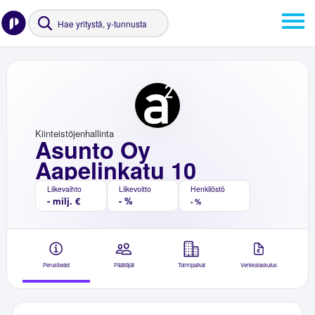
Kiinteistöjenhallinta
Asunto Oy
Aapelinkatu 10
Liikevaihto
Liikevoitto
Henkilöstö
- milj. €
- %
- %
Perustiedot
Päättäjät
Toimipaikat
Verkkolaskutus