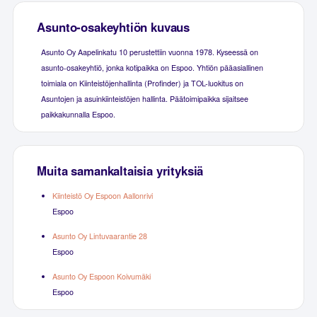
Asunto-osakeyhtiön kuvaus
Asunto Oy Aapelinkatu 10 perustettiin vuonna 1978. Kyseessä on
asunto-osakeyhtiö, jonka kotipaikka on Espoo. Yhtiön pääasiallinen
toimiala on Kiinteistöjenhallinta (Profinder) ja TOL-luokitus on
Asuntojen ja asuinkiinteistöjen hallinta. Päätoimipaikka sijaitsee
paikkakunnalla Espoo.
Muita samankaltaisia yrityksiä
Kiinteistö Oy Espoon Aallonrivi
Espoo
Asunto Oy Lintuvaarantie 28
Espoo
Asunto Oy Espoon Koivumäki
Espoo