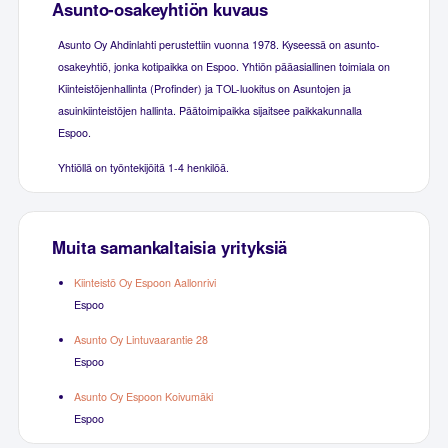
Asunto-osakeyhtiön kuvaus
Asunto Oy Ahdinlahti perustettiin vuonna 1978. Kyseessä on asunto-
osakeyhtiö, jonka kotipaikka on Espoo. Yhtiön pääasiallinen toimiala on
Kiinteistöjenhallinta (Profinder) ja TOL-luokitus on Asuntojen ja
asuinkiinteistöjen hallinta. Päätoimipaikka sijaitsee paikkakunnalla
Espoo.
Yhtiöllä on työntekijöitä 1-4 henkilöä.
Muita samankaltaisia yrityksiä
Kiinteistö Oy Espoon Aallonrivi
Espoo
Asunto Oy Lintuvaarantie 28
Espoo
Asunto Oy Espoon Koivumäki
Espoo