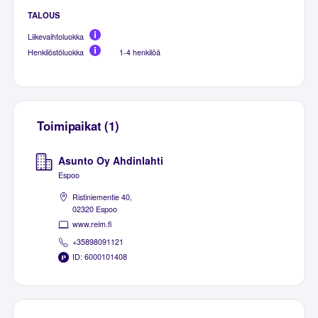
TALOUS
Liikevaihtoluokka
Henkilöstöluokka
1-4 henkilöä
Toimipaikat (1)
Asunto Oy Ahdinlahti
Espoo
Ristiniementie 40,
02320 Espoo
www.reim.fi
+35898091121
ID: 6000101408