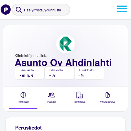
Kiinteistöjenhallinta
Asunto Oy Ahdinlahti
Liikevaihto
Liikevoitto
Henkilöstö
- milj. €
- %
- %
Perustiedot
Päättäjät
Toimipaikat
Verkkolaskutus
Perustiedot