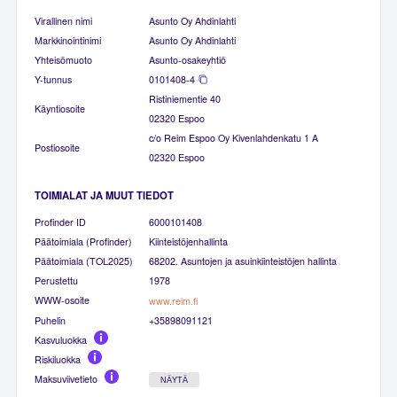
Virallinen nimi
Asunto Oy Ahdinlahti
Markkinointinimi
Asunto Oy Ahdinlahti
Yhteisömuoto
Asunto-osakeyhtiö
Y-tunnus
0101408-4
Ristiniementie 40
Käyntiosoite
02320 Espoo
c/o Reim Espoo Oy Kivenlahdenkatu 1 A
Postiosoite
02320 Espoo
TOIMIALAT JA MUUT TIEDOT
Profinder ID
6000101408
Päätoimiala (Profinder)
Kiinteistöjenhallinta
Päätoimiala (TOL2025)
68202. Asuntojen ja asuinkiinteistöjen hallinta
Perustettu
1978
WWW-osoite
www.reim.fi
Puhelin
+35898091121
Kasvuluokka
Riskiluokka
Maksuviivetieto
NÄYTÄ