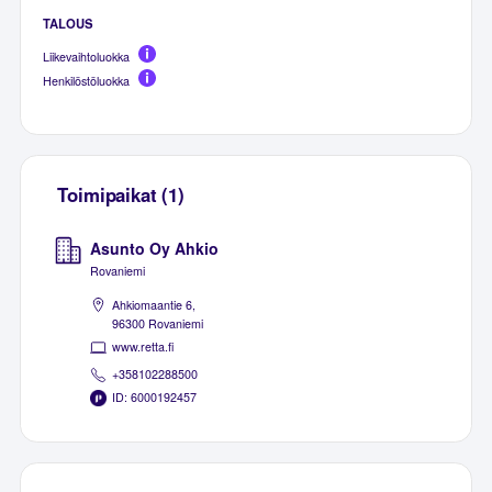
TALOUS
Liikevaihtoluokka
Henkilöstöluokka
Toimipaikat (1)
Asunto Oy Ahkio
Rovaniemi
Ahkiomaantie 6,
96300 Rovaniemi
www.retta.fi
+358102288500
ID: 6000192457