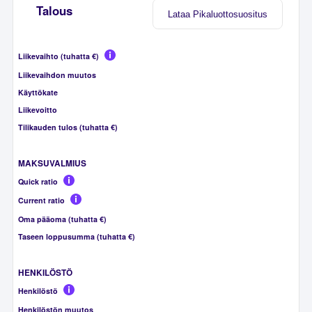
Talous
Lataa Pikaluottosuositus
Liikevaihto (tuhatta €)
Liikevaihdon muutos
Käyttökate
Liikevoitto
Tilikauden tulos (tuhatta €)
MAKSUVALMIUS
Quick ratio
Current ratio
Oma pääoma (tuhatta €)
Taseen loppusumma (tuhatta €)
HENKILÖSTÖ
Henkilöstö
Henkilöstön muutos