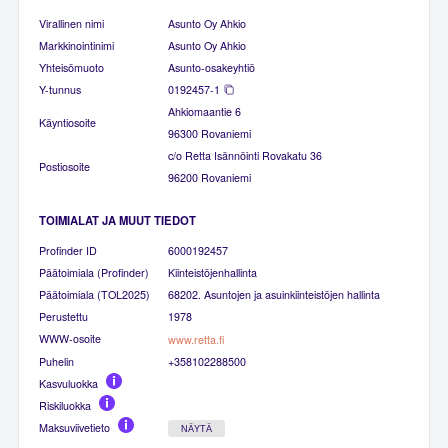
Virallinen nimi
Asunto Oy Ahkio
Markkinointinimi
Asunto Oy Ahkio
Yhteisömuoto
Asunto-osakeyhtiö
Y-tunnus
0192457-1
Ahkiomaantie 6
Käyntiosoite
96300 Rovaniemi
c/o Retta Isännöinti Rovakatu 36
Postiosoite
96200 Rovaniemi
TOIMIALAT JA MUUT TIEDOT
Profinder ID
6000192457
Päätoimiala (Profinder)
Kiinteistöjenhallinta
Päätoimiala (TOL2025)
68202. Asuntojen ja asuinkiinteistöjen hallinta
Perustettu
1978
WWW-osoite
www.retta.fi
Puhelin
+358102288500
Kasvuluokka
Riskiluokka
Maksuviivetieto
NÄYTÄ