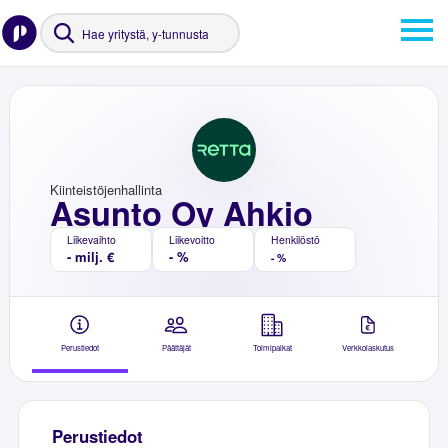
Kiinteistöjenhallinta
Asunto Oy Ahkio
Liikevaihto
Liikevoitto
Henkilöstö
- milj. €
- %
- %
Perustiedot
Päättäjät
Toimipaikat
Verkkolaskutus
Perustiedot