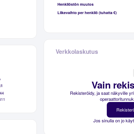
Henkilöstön muutos
Liikevaihto per henkilö (tuhatta €)
Verkkolaskutus
o
Vain rekis
fi
Rekisteröidy, ja saat näkyville y
44
operaattoritunnuk
411
Rekister
Jos sinulla on jo käy