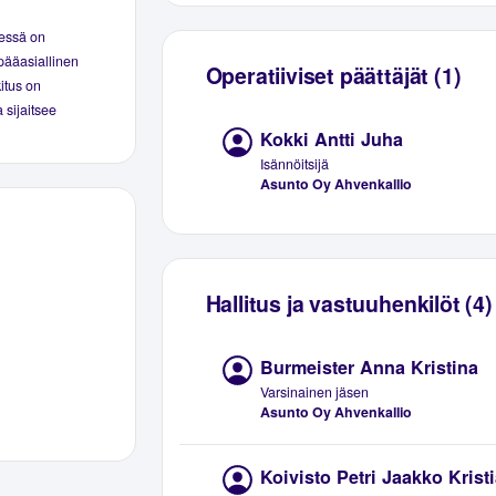
eessä on
pääasiallinen
Operatiiviset päättäjät (1)
kitus on
 sijaitsee
Kokki Antti Juha
Isännöitsijä
Asunto Oy Ahvenkallio
Hallitus ja vastuuhenkilöt (4)
Burmeister Anna Kristina
Varsinainen jäsen
Asunto Oy Ahvenkallio
Koivisto Petri Jaakko Krist