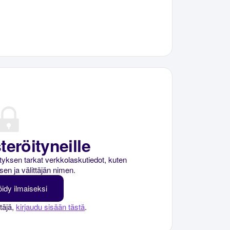
teröityneille
rityksen tarkat verkkolaskutiedot, kuten
sen ja välittäjän nimen.
öidy ilmaiseksi
ttäjä,
kirjaudu sisään tästä
.