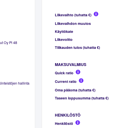
Liikevaihto (tuhatta €)
Liikevaihdon muutos
Käyttökate
Liikevoitto
lut Oy Pl 48
Tilikauden tulos (tuhatta €)
MAKSUVALMIUS
Quick ratio
Current ratio
inteistöjen hallinta
Oma pääoma (tuhatta €)
Taseen loppusumma (tuhatta €)
HENKILÖSTÖ
Henkilöstö