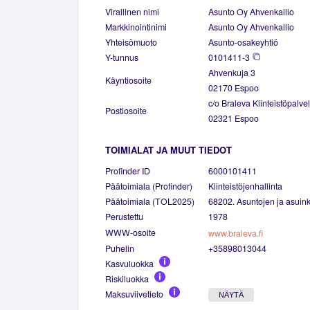
Virallinen nimi
Asunto Oy Ahvenkallio
Markkinointinimi
Asunto Oy Ahvenkallio
Yhteisömuoto
Asunto-osakeyhtiö
Y-tunnus
0101411-3
Ahvenkuja 3
Käyntiosoite
02170 Espoo
c/o Braleva Kiinteistöpalve
Postiosoite
02321 Espoo
TOIMIALAT JA MUUT TIEDOT
Profinder ID
6000101411
Päätoimiala (Profinder)
Kiinteistöjenhallinta
Päätoimiala (TOL2025)
68202. Asuntojen ja asuinki
Perustettu
1978
WWW-osoite
www.braleva.fi
Puhelin
+35898013044
Kasvuluokka
Riskiluokka
Maksuviivetieto
NÄYTÄ