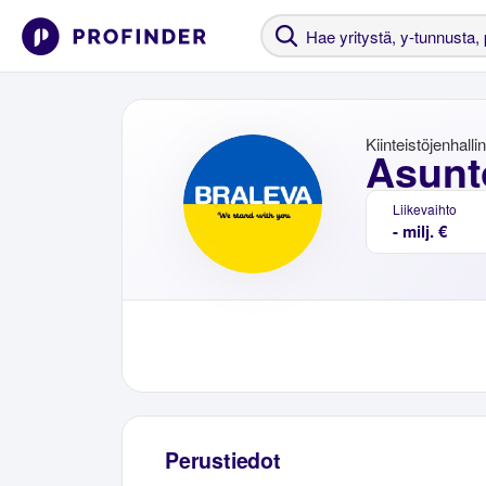
Kiinteistöjenhalli
Asunt
Liikevaihto
- milj. €
Perustiedot