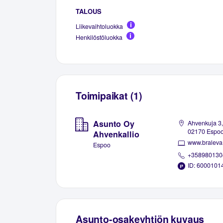
TALOUS
Liikevaihtoluokka
Henkilöstöluokka
Toimipaikat (1)
Asunto Oy
Ahvenkuja 3,
02170 Espo
Ahvenkallio
www.braleva.
Espoo
+358980130
ID: 6000101
Asunto-osakeyhtiön kuvaus