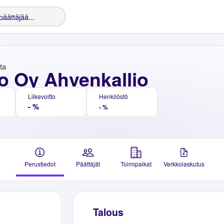
nta
o Oy Ahvenkallio
Liikevoitto
Henkilöstö
- %
- %
Perustiedot
Päättäjät
Toimipaikat
Verkkolaskutus
Talous