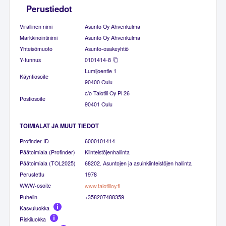
Perustiedot
Virallinen nimi
Asunto Oy Ahvenkulma
Markkinointinimi
Asunto Oy Ahvenkulma
Yhteisömuoto
Asunto-osakeyhtiö
Y-tunnus
0101414-8
Lumijoentie 1
Käyntiosoite
90400 Oulu
c/o Talotili Oy Pl 26
Postiosoite
90401 Oulu
TOIMIALAT JA MUUT TIEDOT
Profinder ID
6000101414
Päätoimiala (Profinder)
Kiinteistöjenhallinta
Päätoimiala (TOL2025)
68202. Asuntojen ja asuinkiinteistöjen hallinta
Perustettu
1978
WWW-osoite
www.talotilioy.fi
Puhelin
+358207488359
Kasvuluokka
Riskiluokka