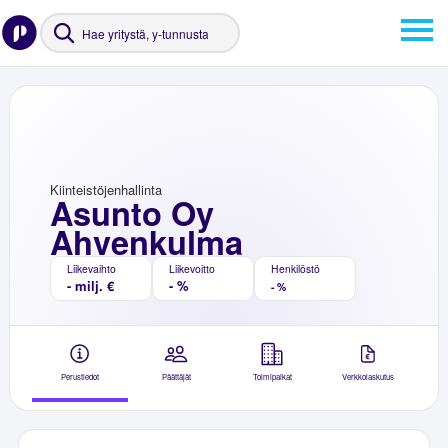
Kiinteistöjenhallinta
Asunto Oy
Ahvenkulma
Liikevaihto
Liikevoitto
Henkilöstö
- milj. €
- %
- %
Perustiedot
Päättäjät
Toimipaikat
Verkkolaskutus