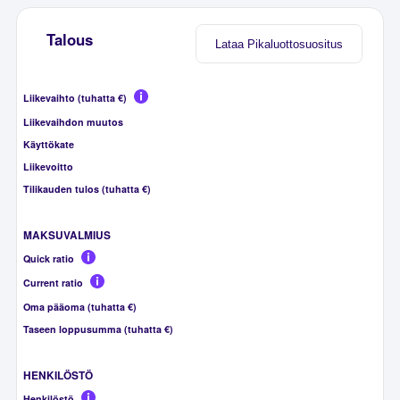
Talous
Lataa Pikaluottosuositus
Liikevaihto (tuhatta €)
Liikevaihdon muutos
Käyttökate
Liikevoitto
Tilikauden tulos (tuhatta €)
MAKSUVALMIUS
Quick ratio
Current ratio
Oma pääoma (tuhatta €)
Taseen loppusumma (tuhatta €)
HENKILÖSTÖ
Henkilöstö