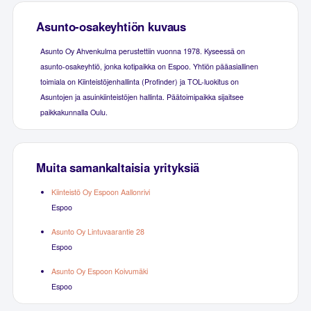
Asunto-osakeyhtiön kuvaus
Asunto Oy Ahvenkulma perustettiin vuonna 1978. Kyseessä on
asunto-osakeyhtiö, jonka kotipaikka on Espoo. Yhtiön pääasiallinen
toimiala on Kiinteistöjenhallinta (Profinder) ja TOL-luokitus on
Asuntojen ja asuinkiinteistöjen hallinta. Päätoimipaikka sijaitsee
paikkakunnalla Oulu.
Muita samankaltaisia yrityksiä
Kiinteistö Oy Espoon Aallonrivi
Espoo
Asunto Oy Lintuvaarantie 28
Espoo
Asunto Oy Espoon Koivumäki
Espoo