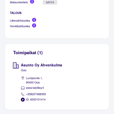
Maksuviivetieto
NÄYTÄ
TALOUS
Liikevaihtoluokka
Henkilöstöluokka
Toimipaikat (1)
Asunto Oy Ahvenkulma
Oulu
Lumijoentie 1,
90400 Oulu
www.talotilioy.fi
+358207488359
ID: 6000101414