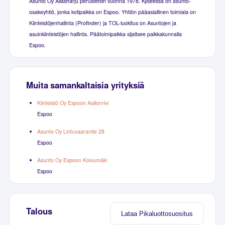
Asunto Oy Allasharju perustettiin vuonna 1978. Kyseessä on asunto-
osakeyhtiö, jonka kotipaikka on Espoo. Yhtiön pääasiallinen toimiala on
Kiinteistöjenhallinta (Profinder) ja TOL-luokitus on Asuntojen ja
asuinkiinteistöjen hallinta. Päätoimipaikka sijaitsee paikkakunnalla
Espoo.
Muita samankaltaisia yrityksiä
Kiinteistö Oy Espoon Aallonrivi
Espoo
Asunto Oy Lintuvaarantie 28
Espoo
Asunto Oy Espoon Koivumäki
Espoo
Talous
Lataa Pikaluottosuositus