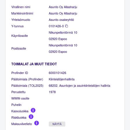
Virallinen nimi
Asunto Oy Allasharju
Markkinointinimi
Asunto Oy Allasharju
Yhteisömuoto
Asunto-osakeyhtiö
Y-tunnus
0101426-0
Nikunpellontörmä 10
Käyntiosoite
02920 Espoo
Nikunpellontörmä 10
Postiosoite
02920 Espoo
TOIMIALAT JA MUUT TIEDOT
Profinder ID
6000101426
Päätoimiala (Profinder)
Kiinteistöjenhallinta
Päätoimiala (TOL2025)
68202. Asuntojen ja asuinkiinteistöjen hallinta
Perustettu
1978
WWW-osoite
Puhelin
Kasvuluokka
Riskiluokka
Maksuviivetieto
NÄYTÄ