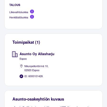
TALOUS
Liikevaihtoluokka
Henkilöstöluokka
Toimipaikat (1)
Asunto Oy Allasharju
Espoo
Nikunpellontörmä 10,
02920 Espoo
ID: 6000101426
Asunto-osakeyhtiön kuvaus