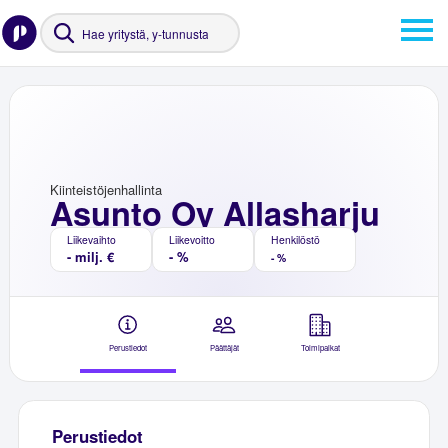
Kiinteistöjenhallinta
Asunto Oy Allasharju
Liikevaihto
Liikevoitto
Henkilöstö
- milj. €
- %
- %
Perustiedot
Päättäjät
Toimipaikat
Perustiedot