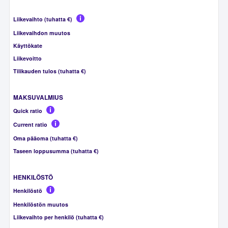
Liikevaihto (tuhatta €)
Liikevaihdon muutos
Käyttökate
Liikevoitto
Tilikauden tulos (tuhatta €)
MAKSUVALMIUS
Quick ratio
Current ratio
Oma pääoma (tuhatta €)
Taseen loppusumma (tuhatta €)
HENKILÖSTÖ
Henkilöstö
Henkilöstön muutos
Liikevaihto per henkilö (tuhatta €)