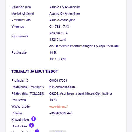
Virallinen nimi
Asunto Oy Anianrinne
Markkinointinimi
Asunto Oy Anianrinne
Yhteisömuoto
Asunto-osakeyhtiö
Y-tunnus
0117331-7
Aniankatu 14
Käyntiosoite
15210 Lahti
c/o Hämeen Kiinteistömanageri Oy Vapaudenkatu
Postiosoite
14 B
15110 Lahti
TOIMIALAT JA MUUT TIEDOT
Profinder ID
6000117331
Päätoimiala (Profinder)
Kiinteistöjenhallinta
Päätoimiala (TOL2025)
68202. Asuntojen ja asuinkiinteistöjen hallinta
Perustettu
1978
WWW-osoite
www.hkmoy.fi
Puhelin
+358405916446
Kasvuluokka
Riskiluokka