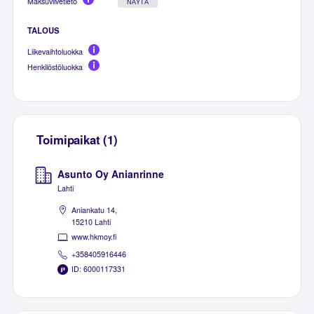
Maksuviivetieto
NÄYTÄ
TALOUS
Liikevaihtoluokka
Henkilöstöluokka
Toimipaikat (1)
Asunto Oy Anianrinne
Lahti
Aniankatu 14,
15210 Lahti
www.hkmoy.fi
+358405916446
ID: 6000117331