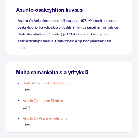
Asunto-osakeyhtiön kuvaus
Asunto Oy Anianrinne perustettiin vuonna 1978. Kyseessä on asunto-
osakeyhtiö, jonka kotipaikka on Lahti. Yhtiön pääasiallinen toimiala on
Kiinteistöjenhallinta (Profinder) ja TOL-luokitus on Asuntojen ja
asuinkiinteistöjen hallinta. Päätoimipaikka sijaitsee paikkakunnalla
Lahti.
Muita samankaltaisia yrityksiä
Kiinteistö Oy Lahden Aleksintorni
Lahti
Asunto Oy Lahden Siltatorni
Lahti
Asunto Oy Vesijärvenkatu 5 - 7
Lahti