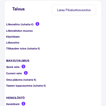
Talous
Lataa Pikaluottosuositus
Liikevaihto (tuhatta €)
Liikevaihdon muutos
Käyttökate
Liikevoitto
Tilikauden tulos (tuhatta €)
MAKSUVALMIUS
Quick ratio
Current ratio
Oma pääoma (tuhatta €)
Taseen loppusumma (tuhatta €)
HENKILÖSTÖ
Henkilöstö