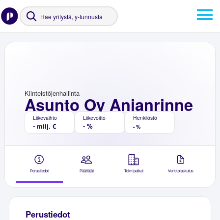
Kiinteistöjenhallinta
Asunto Oy Anianrinne
Liikevaihto
Liikevoitto
Henkilöstö
- milj. €
- %
- %
Perustiedot
Päättäjät
Toimipaikat
Verkkolaskutus
Perustiedot