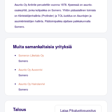
Asunto-Oy Antintie perustettiin vuonna 1978. Kyseessä on asunto-
osakeyhtiö, jonka kotipaikka on Somero. Yhtiön pääasiallinen toimiala
on Kiinteistöjenhallinta (Profinder) ja TOL-luokitus on Asuntojen ja
asuinkiinteistöjen hallinta. Päätoimipaikka sijaitsee paikkakunnalla
Somero.
Muita samankaltaisia yrityksiä
Someron Liiketalo Oy
Somero
Asunto Oy Auvonrivi
Somero
Asunto Oy Hairolanrivi
Somero
Talous
Lataa Pikaluottosuositus