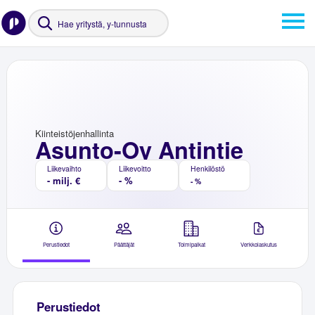
Kiinteistöjenhallinta
Asunto-Oy Antintie
Liikevaihto
Liikevoitto
Henkilöstö
- milj. €
- %
- %
Perustiedot
Päättäjät
Toimipaikat
Verkkolaskutus
Perustiedot