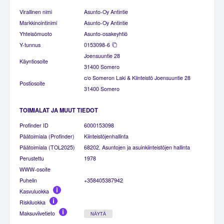
Virallinen nimi
Asunto-Oy Antintie
Markkinointinimi
Asunto-Oy Antintie
Yhteisömuoto
Asunto-osakeyhtiö
Y-tunnus
0153098-6
Joensuuntie 28
Käyntiosoite
31400 Somero
c/o Someron Laki & Kiinteistö Joensuuntie 28
Postiosoite
31400 Somero
TOIMIALAT JA MUUT TIEDOT
Profinder ID
6000153098
Päätoimiala (Profinder)
Kiinteistöjenhallinta
Päätoimiala (TOL2025)
68202. Asuntojen ja asuinkiinteistöjen hallinta
Perustettu
1978
WWW-osoite
Puhelin
+358405387942
Kasvuluokka
Riskiluokka
Maksuviivetieto
NÄYTÄ