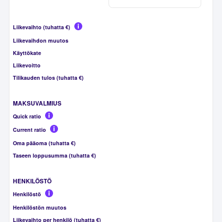
Liikevaihto (tuhatta €)
Liikevaihdon muutos
Käyttökate
Liikevoitto
Tilikauden tulos (tuhatta €)
MAKSUVALMIUS
Quick ratio
Current ratio
Oma pääoma (tuhatta €)
Taseen loppusumma (tuhatta €)
HENKILÖSTÖ
Henkilöstö
Henkilöstön muutos
Liikevaihto per henkilö (tuhatta €)