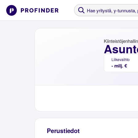
Kiinteistöjenhalli
Asunt
Liikevaihto
- milj. €
Perustiedot