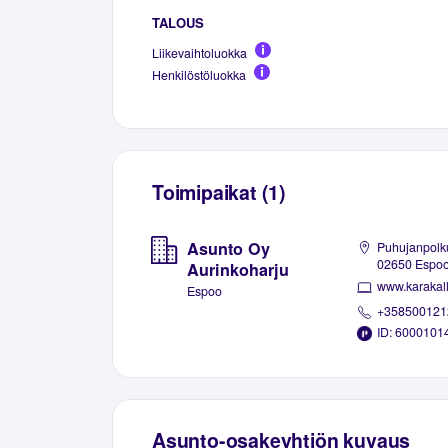
TALOUS
Liikevaihtoluokka
Henkilöstöluokka
Toimipaikat (1)
Asunto Oy
Puhujanpolku
02650 Espo
Aurinkoharju
www.karakalli
Espoo
+358500121
ID: 6000101
Asunto-osakeyhtiön kuvaus