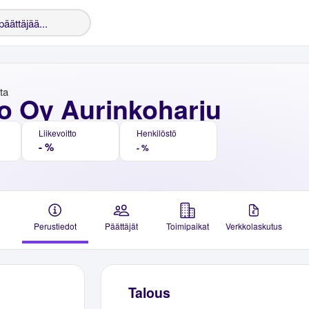
nta
o Oy Aurinkoharju
Liikevoitto
Henkilöstö
- %
- %
Perustiedot
Päättäjät
Toimipaikat
Verkkolaskutus
Talous