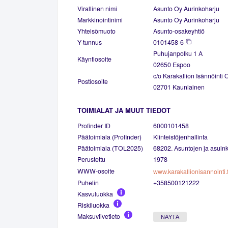
Virallinen nimi
Asunto Oy Aurinkoharju
Markkinointinimi
Asunto Oy Aurinkoharju
Yhteisömuoto
Asunto-osakeyhtiö
Y-tunnus
0101458-6
Puhujanpolku 1 A
Käyntiosoite
02650 Espoo
c/o Karakallion Isännöinti 
Postiosoite
02701 Kauniainen
TOIMIALAT JA MUUT TIEDOT
Profinder ID
6000101458
Päätoimiala (Profinder)
Kiinteistöjenhallinta
Päätoimiala (TOL2025)
68202. Asuntojen ja asuinki
Perustettu
1978
WWW-osoite
www.karakallionisannointi.f
Puhelin
+358500121222
Kasvuluokka
Riskiluokka
Maksuviivetieto
NÄYTÄ