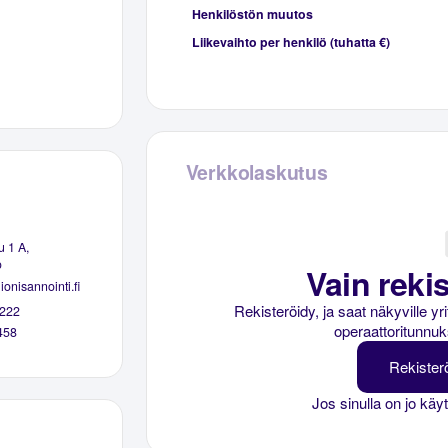
Henkilöstön muutos
Liikevaihto per henkilö (tuhatta €)
Verkkolaskutus
 1 A,
o
Vain rekis
onisannointi.fi
Rekisteröidy, ja saat näkyville y
222
operaattoritunnuk
458
Rekister
Jos sinulla on jo käy