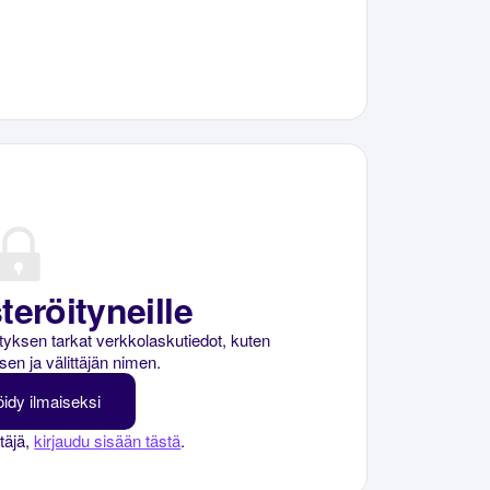
teröityneille
rityksen tarkat verkkolaskutiedot, kuten
sen ja välittäjän nimen.
öidy ilmaiseksi
ttäjä,
kirjaudu sisään tästä
.