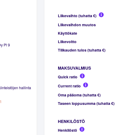
Liikevaihto (tuhatta €)
Liikevaihdon muutos
Käyttökate
Liikevoitto
Oy Pl 9
Tilikauden tulos (tuhatta €)
MAKSUVALMIUS
Quick ratio
Current ratio
inteistöjen hallinta
Oma pääoma (tuhatta €)
i
Taseen loppusumma (tuhatta €)
HENKILÖSTÖ
Henkilöstö