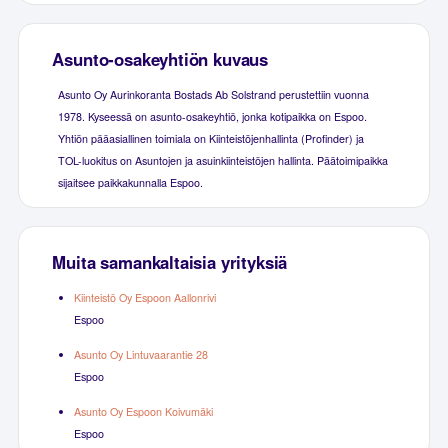
Asunto-osakeyhtiön kuvaus
Asunto Oy Aurinkoranta Bostads Ab Solstrand perustettiin vuonna
1978. Kyseessä on asunto-osakeyhtiö, jonka kotipaikka on Espoo.
Yhtiön pääasiallinen toimiala on Kiinteistöjenhallinta (Profinder) ja
TOL-luokitus on Asuntojen ja asuinkiinteistöjen hallinta. Päätoimipaikka
sijaitsee paikkakunnalla Espoo.
Muita samankaltaisia yrityksiä
Kiinteistö Oy Espoon Aallonrivi
Espoo
Asunto Oy Lintuvaarantie 28
Espoo
Asunto Oy Espoon Koivumäki
Espoo