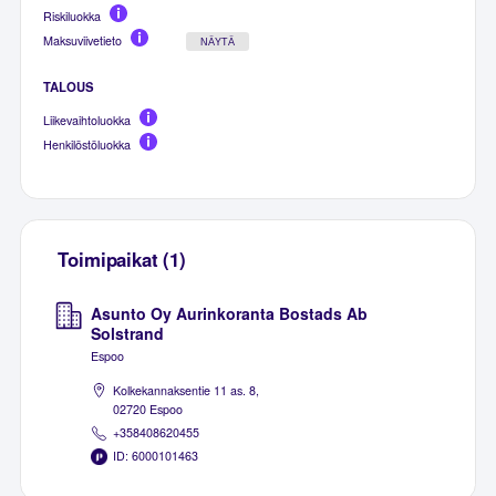
Riskiluokka
Maksuviivetieto
NÄYTÄ
TALOUS
Liikevaihtoluokka
Henkilöstöluokka
Toimipaikat (1)
Asunto Oy Aurinkoranta Bostads Ab
Solstrand
Espoo
Kolkekannaksentie 11 as. 8,
02720 Espoo
+358408620455
ID: 6000101463