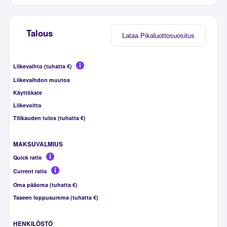
Talous
Lataa Pikaluottosuositus
Liikevaihto (tuhatta €)
Liikevaihdon muutos
Käyttökate
Liikevoitto
Tilikauden tulos (tuhatta €)
MAKSUVALMIUS
Quick ratio
Current ratio
Oma pääoma (tuhatta €)
Taseen loppusumma (tuhatta €)
HENKILÖSTÖ