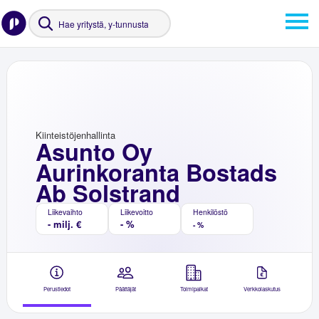
Kiinteistöjenhallinta
Asunto Oy
Aurinkoranta Bostads
Ab Solstrand
Liikevaihto
Liikevoitto
Henkilöstö
- milj. €
- %
- %
Perustiedot
Päättäjät
Toimipaikat
Verkkolaskutus