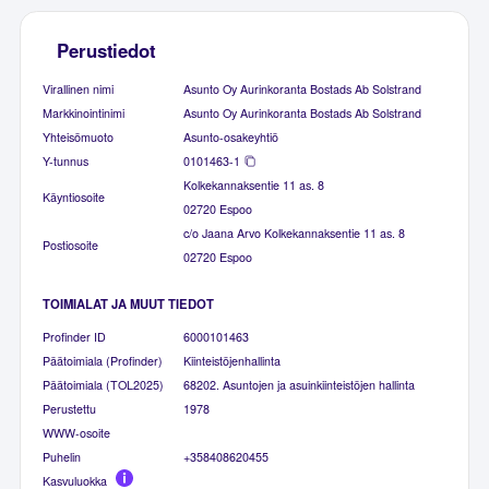
Perustiedot
Virallinen nimi
Asunto Oy Aurinkoranta Bostads Ab Solstrand
Markkinointinimi
Asunto Oy Aurinkoranta Bostads Ab Solstrand
Yhteisömuoto
Asunto-osakeyhtiö
Y-tunnus
0101463-1
Kolkekannaksentie 11 as. 8
Käyntiosoite
02720 Espoo
c/o Jaana Arvo Kolkekannaksentie 11 as. 8
Postiosoite
02720 Espoo
TOIMIALAT JA MUUT TIEDOT
Profinder ID
6000101463
Päätoimiala (Profinder)
Kiinteistöjenhallinta
Päätoimiala (TOL2025)
68202. Asuntojen ja asuinkiinteistöjen hallinta
Perustettu
1978
WWW-osoite
Puhelin
+358408620455
Kasvuluokka