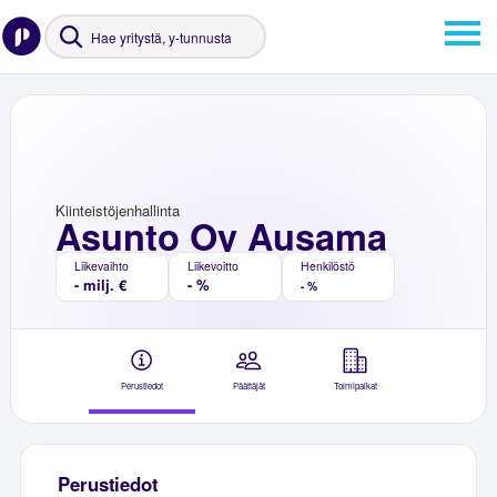
Kiinteistöjenhallinta
Asunto Oy Ausama
Liikevaihto
Liikevoitto
Henkilöstö
- milj. €
- %
- %
Perustiedot
Päättäjät
Toimipaikat
Perustiedot