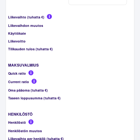
Liikevaihto (tuhatta €)
Liikevaihdon muutos
Käyttökate
Liikevoitto
Tilikauden tulos (tuhatta €)
MAKSUVALMIUS
Quick ratio
Current ratio
Oma pääoma (tuhatta €)
Taseen loppusumma (tuhatta €)
HENKILÖSTÖ
Henkilöstö
Henkilöstön muutos
Liikevaihto per henkilö (tuhatta €)