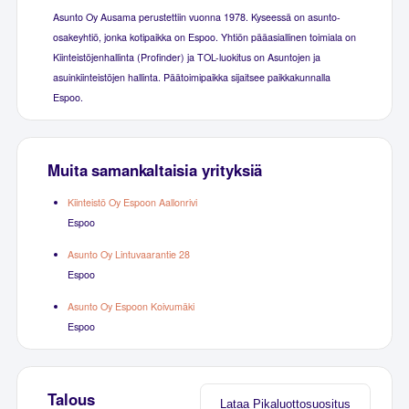
Asunto Oy Ausama perustettiin vuonna 1978. Kyseessä on asunto-
osakeyhtiö, jonka kotipaikka on Espoo. Yhtiön pääasiallinen toimiala on
Kiinteistöjenhallinta (Profinder) ja TOL-luokitus on Asuntojen ja
asuinkiinteistöjen hallinta. Päätoimipaikka sijaitsee paikkakunnalla
Espoo.
Muita samankaltaisia yrityksiä
Kiinteistö Oy Espoon Aallonrivi
Espoo
Asunto Oy Lintuvaarantie 28
Espoo
Asunto Oy Espoon Koivumäki
Espoo
Talous
Lataa Pikaluottosuositus