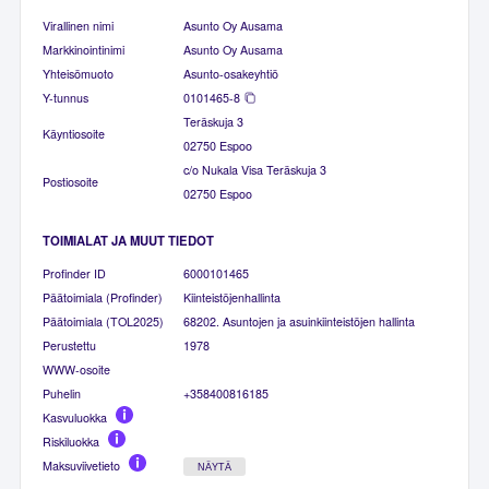
Virallinen nimi
Asunto Oy Ausama
Markkinointinimi
Asunto Oy Ausama
Yhteisömuoto
Asunto-osakeyhtiö
Y-tunnus
0101465-8
Teräskuja 3
Käyntiosoite
02750 Espoo
c/o Nukala Visa Teräskuja 3
Postiosoite
02750 Espoo
TOIMIALAT JA MUUT TIEDOT
Profinder ID
6000101465
Päätoimiala (Profinder)
Kiinteistöjenhallinta
Päätoimiala (TOL2025)
68202. Asuntojen ja asuinkiinteistöjen hallinta
Perustettu
1978
WWW-osoite
Puhelin
+358400816185
Kasvuluokka
Riskiluokka
Maksuviivetieto
NÄYTÄ