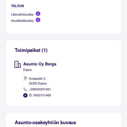
TALOUS
Liikevaihtoluokka
Henkilöstöluokka
Toimipaikat (1)
Asunto Oy Berga
Espoo
Kuoppatie 3,
02300 Espoo
+358405501691
ID: 6000101469
Asunto-osakeyhtiön kuvaus