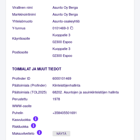
Virallinen nimi
Asunto Oy Berga
Markkinointinimi
Asunto Oy Berga
Yhteisömuoto
Asunto-osakeyhtiö
Y-tunnus
0101469-0
Kuoppatie 3
Käyntiosoite
02300 Espoo
Kuoppatie 3
Postiosoite
02300 Espoo
TOIMIALAT JA MUUT TIEDOT
Profinder ID
6000101469
Päätoimiala (Profinder)
Kiinteistöjenhallinta
Päätoimiala (TOL2025)
68202. Asuntojen ja asuinkiinteistöjen hallinta
Perustettu
1978
WWW-osoite
Puhelin
+358405501691
Kasvuluokka
Riskiluokka
Maksuviivetieto
NÄYTÄ