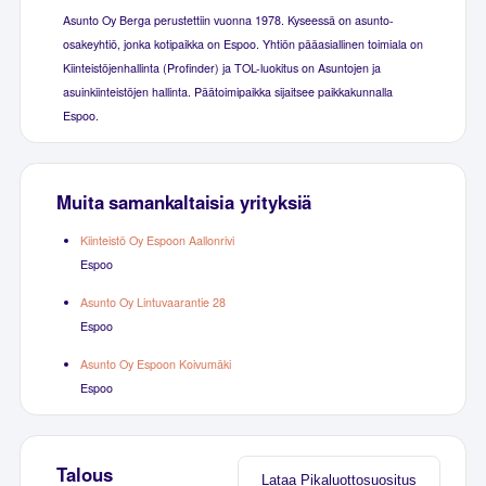
Asunto Oy Berga perustettiin vuonna 1978. Kyseessä on asunto-
osakeyhtiö, jonka kotipaikka on Espoo. Yhtiön pääasiallinen toimiala on
Kiinteistöjenhallinta (Profinder) ja TOL-luokitus on Asuntojen ja
asuinkiinteistöjen hallinta. Päätoimipaikka sijaitsee paikkakunnalla
Espoo.
Muita samankaltaisia yrityksiä
Kiinteistö Oy Espoon Aallonrivi
Espoo
Asunto Oy Lintuvaarantie 28
Espoo
Asunto Oy Espoon Koivumäki
Espoo
Talous
Lataa Pikaluottosuositus