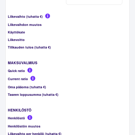
Liikevaihto (tuhatta €)
Liikevaihdon muutos
Käyttökate
Liikevoitto
Tilikauden tulos (tuhatta €)
MAKSUVALMIUS
Quick ratio
Current ratio
Oma pääoma (tuhatta €)
Taseen loppusumma (tuhatta €)
HENKILÖSTÖ
Henkilöstö
Henkilöstön muutos
Liikevaihto per henkilö (tuhatta €)