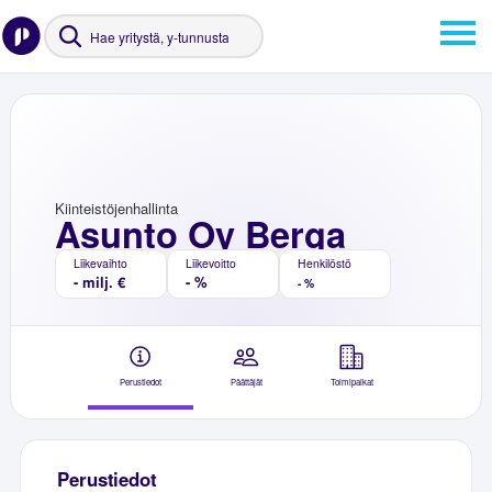
Kiinteistöjenhallinta
Asunto Oy Berga
Liikevaihto
Liikevoitto
Henkilöstö
- milj. €
- %
- %
Perustiedot
Päättäjät
Toimipaikat
Perustiedot