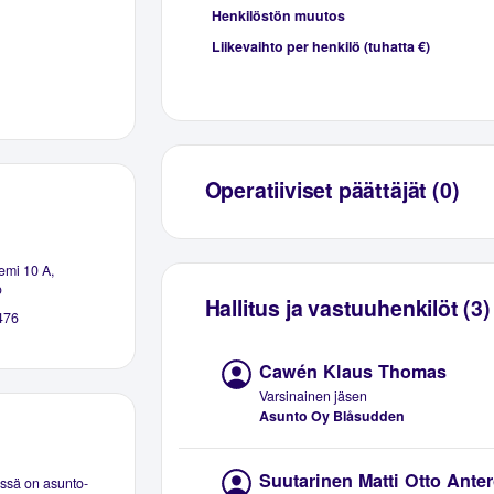
Henkilöstön muutos
Liikevaihto per henkilö (tuhatta €)
Operatiiviset päättäjät (0)
emi 10 A,
o
Hallitus ja vastuuhenkilöt (3)
476
Cawén Klaus Thomas
Varsinainen jäsen
Asunto Oy Blåsudden
Suutarinen Matti Otto Ante
ssä on asunto-