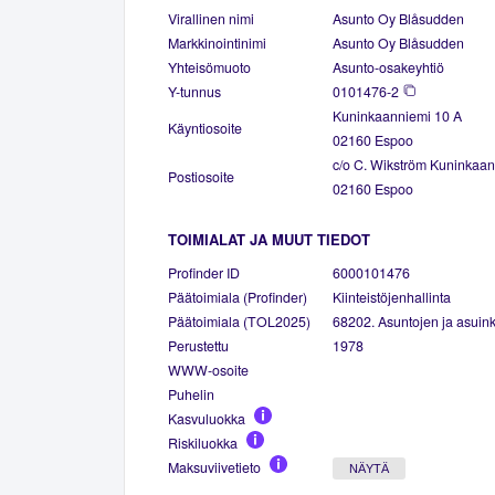
Virallinen nimi
Asunto Oy Blåsudden
Markkinointinimi
Asunto Oy Blåsudden
Yhteisömuoto
Asunto-osakeyhtiö
Y-tunnus
0101476-2
Kuninkaanniemi 10 A
Käyntiosoite
02160 Espoo
c/o C. Wikström Kuninkaan
Postiosoite
02160 Espoo
TOIMIALAT JA MUUT TIEDOT
Profinder ID
6000101476
Päätoimiala (Profinder)
Kiinteistöjenhallinta
Päätoimiala (TOL2025)
68202. Asuntojen ja asuinki
Perustettu
1978
WWW-osoite
Puhelin
Kasvuluokka
Riskiluokka
Maksuviivetieto
NÄYTÄ