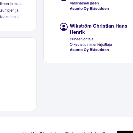
Varsinainen jäsen
linen toimiala
Asunto Oy Blåsudden
Asuntojen ja
aikkakunnalla
Wikström Christian Hans
Henrik
Puheenjohtaja
Oikeutettu nimenkirjoittaja
Asunto Oy Blåsudden