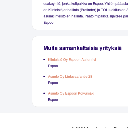
osakeyhtiö, jonka kotipaikka on Espoo. Yhtiön pääasial
on Kiinteistöjenhallinta (Profinder) ja TOL-luokitus on 
asuinkiinteistöjen hallinta. Päätoimipaikka sijaitsee p
Espoo.
Muita samankaltaisia yrityksiä
Kiinteistö Oy Espoon Aallonrivi
Espoo
Asunto Oy Lintuvaarantie 28
Espoo
Asunto Oy Espoon Koivumäki
Espoo