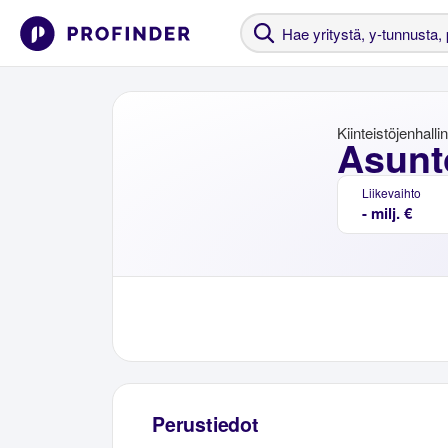
Kiinteistöjenhalli
Asunt
Liikevaihto
- milj. €
Perustiedot