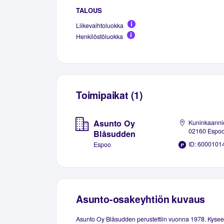
TALOUS
Liikevaihtoluokka
Henkilöstöluokka
Toimipaikat (1)
Asunto Oy
Kuninkaanni
02160 Espo
Blåsudden
ID: 6000101
Espoo
Asunto-osakeyhtiön kuvaus
Asunto Oy Blåsudden perustettiin vuonna 1978. Kysee