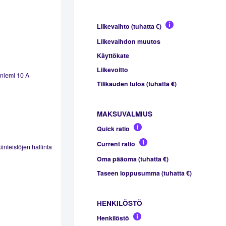
Liikevaihto (tuhatta €)
Liikevaihdon muutos
Käyttökate
Liikevoitto
niemi 10 A
Tilikauden tulos (tuhatta €)
MAKSUVALMIUS
Quick ratio
Current ratio
inteistöjen hallinta
Oma pääoma (tuhatta €)
Taseen loppusumma (tuhatta €)
HENKILÖSTÖ
Henkilöstö