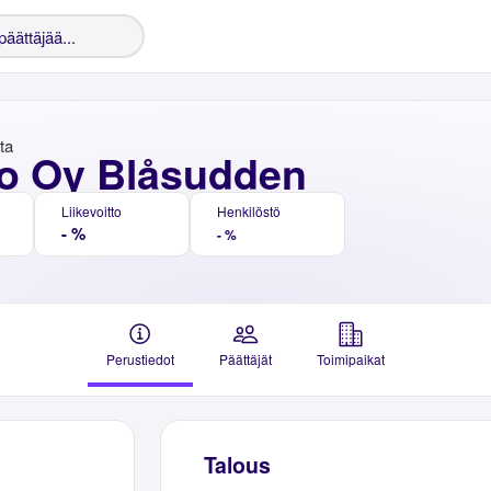
nta
o Oy Blåsudden
Liikevoitto
Henkilöstö
- %
- %
Perustiedot
Päättäjät
Toimipaikat
Talous