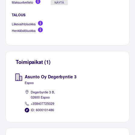
Maksuviivetieto
NÄYTÄ
TALOUS
Liikevaihtoluokka
Henkilöstöluokka
Toimipaikat (1)
Asunto Oy Degerbyntie 3
Espoo
Degerbyntie 3 B,
02600 Espoo
+358407725029
ID: 6000101486