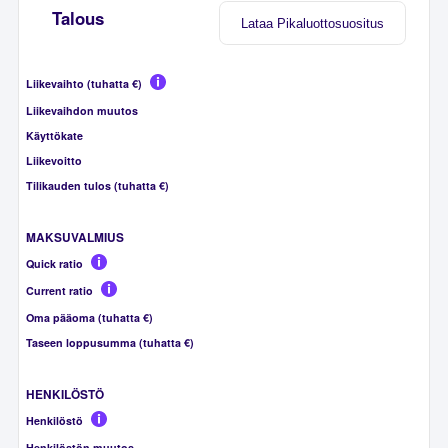
Talous
Lataa Pikaluottosuositus
Liikevaihto (tuhatta €)
Liikevaihdon muutos
Käyttökate
Liikevoitto
Tilikauden tulos (tuhatta €)
MAKSUVALMIUS
Quick ratio
Current ratio
Oma pääoma (tuhatta €)
Taseen loppusumma (tuhatta €)
HENKILÖSTÖ
Henkilöstö
Henkilöstön muutos