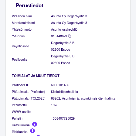
Perustiedot
Virallinen nimi
Asunto Oy Degerbyntie 3
Markkinointinimi
Asunto Oy Degerbyntie 3
Yhteisömuoto
Asunto-osakeyhtiö
Y-tunnus
0101486-9
Degerbyntie 3 B
Käyntiosoite
02600 Espoo
Degerbyntie 3 B
Postiosoite
02600 Espoo
TOIMIALAT JA MUUT TIEDOT
Profinder ID
6000101486
Päätoimiala (Profinder)
Kiinteistöjenhallinta
Päätoimiala (TOL2025)
68202. Asuntojen ja asuinkiinteistöjen hallinta
Perustettu
1978
WWW-osoite
Puhelin
+358407725029
Kasvuluokka
Riskiluokka