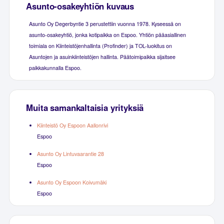
Asunto-osakeyhtiön kuvaus
Asunto Oy Degerbyntie 3 perustettiin vuonna 1978. Kyseessä on
asunto-osakeyhtiö, jonka kotipaikka on Espoo. Yhtiön pääasiallinen
toimiala on Kiinteistöjenhallinta (Profinder) ja TOL-luokitus on
Asuntojen ja asuinkiinteistöjen hallinta. Päätoimipaikka sijaitsee
paikkakunnalla Espoo.
Muita samankaltaisia yrityksiä
Kiinteistö Oy Espoon Aallonrivi
Espoo
Asunto Oy Lintuvaarantie 28
Espoo
Asunto Oy Espoon Koivumäki
Espoo