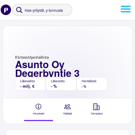
Kiinteistöjenhallinta
Asunto Oy
Degerbyntie 3
Liikevaihto
Liikevoitto
Henkilöstö
- milj. €
- %
- %
Perustiedot
Päättäjät
Toimipaikat