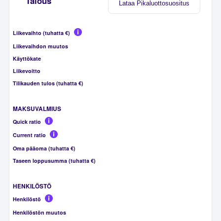
Talous
Lataa Pikaluottosuositus
Liikevaihto (tuhatta €)
Liikevaihdon muutos
Käyttökate
Liikevoitto
Tilikauden tulos (tuhatta €)
MAKSUVALMIUS
Quick ratio
Current ratio
Oma pääoma (tuhatta €)
Taseen loppusumma (tuhatta €)
HENKILÖSTÖ
Henkilöstö
Henkilöstön muutos