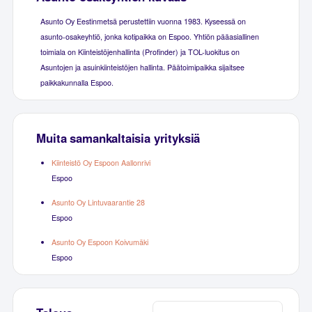
Asunto Oy Eestinmetsä perustettiin vuonna 1983. Kyseessä on
asunto-osakeyhtiö, jonka kotipaikka on Espoo. Yhtiön pääasiallinen
toimiala on Kiinteistöjenhallinta (Profinder) ja TOL-luokitus on
Asuntojen ja asuinkiinteistöjen hallinta. Päätoimipaikka sijaitsee
paikkakunnalla Espoo.
Muita samankaltaisia yrityksiä
Kiinteistö Oy Espoon Aallonrivi
Espoo
Asunto Oy Lintuvaarantie 28
Espoo
Asunto Oy Espoon Koivumäki
Espoo