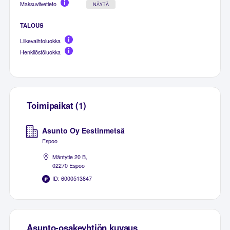
Maksuviivetieto
NÄYTÄ
TALOUS
Liikevaihtoluokka
Henkilöstöluokka
Toimipaikat (1)
Asunto Oy Eestinmetsä
Espoo
Mäntytie 20 B,
02270 Espoo
ID: 6000513847
Asunto-osakeyhtiön kuvaus