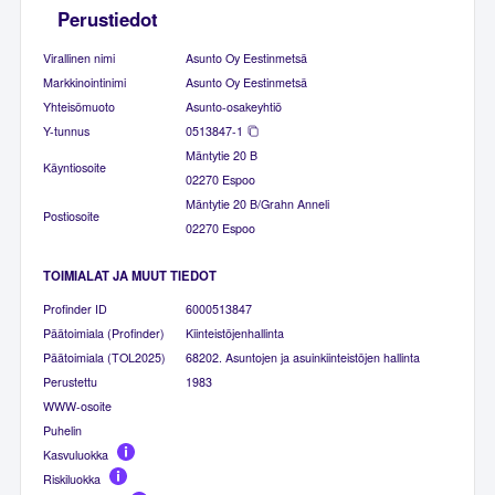
Perustiedot
Virallinen nimi
Asunto Oy Eestinmetsä
Markkinointinimi
Asunto Oy Eestinmetsä
Yhteisömuoto
Asunto-osakeyhtiö
Y-tunnus
0513847-1
Mäntytie 20 B
Käyntiosoite
02270 Espoo
Mäntytie 20 B/Grahn Anneli
Postiosoite
02270 Espoo
TOIMIALAT JA MUUT TIEDOT
Profinder ID
6000513847
Päätoimiala (Profinder)
Kiinteistöjenhallinta
Päätoimiala (TOL2025)
68202. Asuntojen ja asuinkiinteistöjen hallinta
Perustettu
1983
WWW-osoite
Puhelin
Kasvuluokka
Riskiluokka