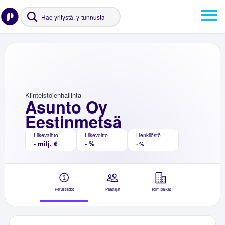
Kiinteistöjenhallinta
Asunto Oy
Eestinmetsä
Liikevaihto
Liikevoitto
Henkilöstö
- milj. €
- %
- %
Perustiedot
Päättäjät
Toimipaikat