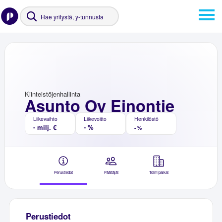
Kiinteistöjenhallinta
Asunto Oy Einontie
Liikevaihto
Liikevoitto
Henkilöstö
- milj. €
- %
- %
Perustiedot
Päättäjät
Toimipaikat
Perustiedot