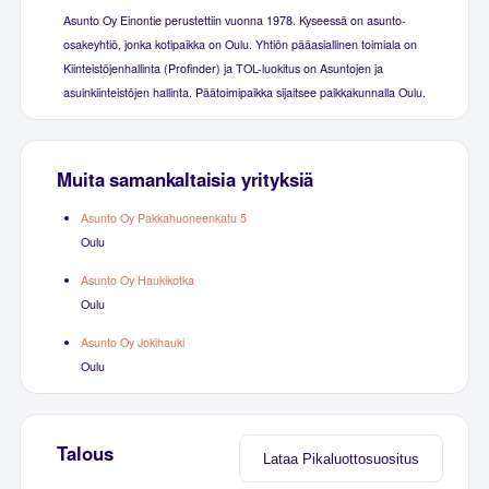
Asunto Oy Einontie perustettiin vuonna 1978. Kyseessä on asunto-
osakeyhtiö, jonka kotipaikka on Oulu. Yhtiön pääasiallinen toimiala on
Kiinteistöjenhallinta (Profinder) ja TOL-luokitus on Asuntojen ja
asuinkiinteistöjen hallinta. Päätoimipaikka sijaitsee paikkakunnalla Oulu.
Muita samankaltaisia yrityksiä
Asunto Oy Pakkahuoneenkatu 5
Oulu
Asunto Oy Haukikotka
Oulu
Asunto Oy Jokihauki
Oulu
Talous
Lataa Pikaluottosuositus