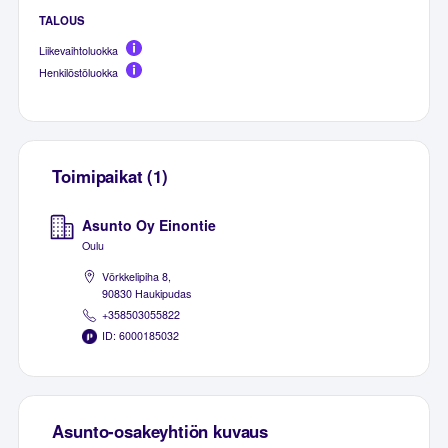
TALOUS
Liikevaihtoluokka
Henkilöstöluokka
Toimipaikat (1)
Asunto Oy Einontie
Oulu
Vörkkelipiha 8,
90830 Haukipudas
+358503055822
ID: 6000185032
Asunto-osakeyhtiön kuvaus