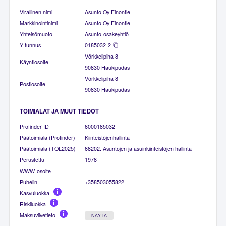
Virallinen nimi
Asunto Oy Einontie
Markkinointinimi
Asunto Oy Einontie
Yhteisömuoto
Asunto-osakeyhtiö
Y-tunnus
0185032-2
Vörkkelipiha 8
Käyntiosoite
90830 Haukipudas
Vörkkelipiha 8
Postiosoite
90830 Haukipudas
TOIMIALAT JA MUUT TIEDOT
Profinder ID
6000185032
Päätoimiala (Profinder)
Kiinteistöjenhallinta
Päätoimiala (TOL2025)
68202. Asuntojen ja asuinkiinteistöjen hallinta
Perustettu
1978
WWW-osoite
Puhelin
+358503055822
Kasvuluokka
Riskiluokka
Maksuviivetieto
NÄYTÄ