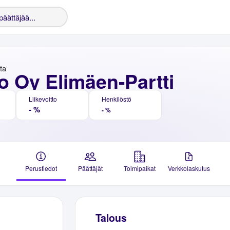
nta
o Oy Elimäen-Partti
Liikevoitto
Henkilöstö
- %
- %
Perustiedot
Päättäjät
Toimipaikat
Verkkolaskutus
Talous