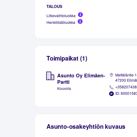
TALOUS
Liikevaihtoluokka
Henkilöstöluokka
Toimipaikat (1)
Asunto Oy Elimäen-
Mettäläntie 1
47200 Elimä
Partti
+358207438
Kouvola
ID: 6000158
Asunto-osakeyhtiön kuvaus