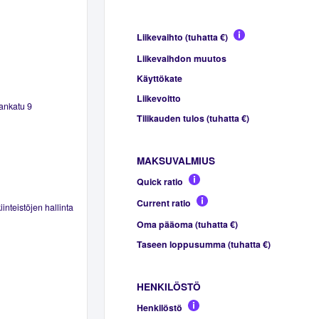
Liikevaihto (tuhatta €)
Liikevaihdon muutos
Käyttökate
Liikevoitto
ankatu 9
Tilikauden tulos (tuhatta €)
MAKSUVALMIUS
Quick ratio
Current ratio
inteistöjen hallinta
Oma pääoma (tuhatta €)
Taseen loppusumma (tuhatta €)
HENKILÖSTÖ
Henkilöstö