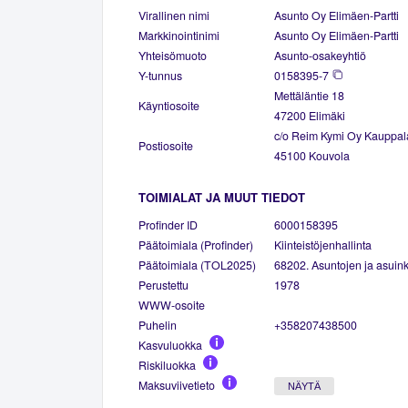
Virallinen nimi
Asunto Oy Elimäen-Partti
Markkinointinimi
Asunto Oy Elimäen-Partti
Yhteisömuoto
Asunto-osakeyhtiö
Y-tunnus
0158395-7
Mettäläntie 18
Käyntiosoite
47200 Elimäki
c/o Reim Kymi Oy Kauppal
Postiosoite
45100 Kouvola
TOIMIALAT JA MUUT TIEDOT
Profinder ID
6000158395
Päätoimiala (Profinder)
Kiinteistöjenhallinta
Päätoimiala (TOL2025)
68202. Asuntojen ja asuinki
Perustettu
1978
WWW-osoite
Puhelin
+358207438500
Kasvuluokka
Riskiluokka
Maksuviivetieto
NÄYTÄ