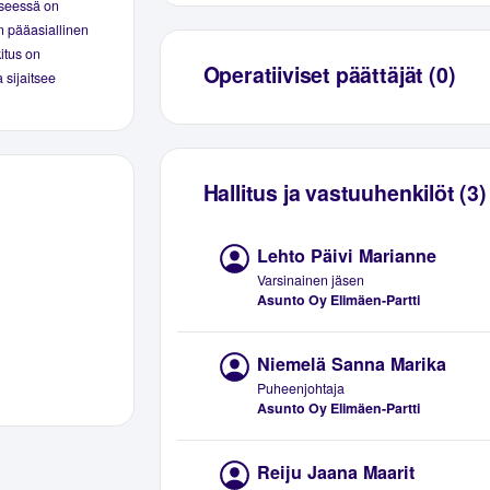
yseessä on
n pääasiallinen
kitus on
Operatiiviset päättäjät (0)
 sijaitsee
Hallitus ja vastuuhenkilöt (3)
Lehto Päivi Marianne
Varsinainen jäsen
Asunto Oy Elimäen-Partti
Niemelä Sanna Marika
Puheenjohtaja
Asunto Oy Elimäen-Partti
Reiju Jaana Maarit