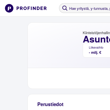
Kiinteistöjenhalli
Asunt
Liikevaihto
- milj. €
Perustiedot