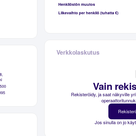
Henkilöstön muutos
Liikevaihto per henkilö (tuhatta €)
Verkkolaskutus
8,
ki
Vain rekis
500
395
Rekisteröidy, ja saat näkyville y
operaattoritunnuk
Rekister
Jos sinulla on jo käy