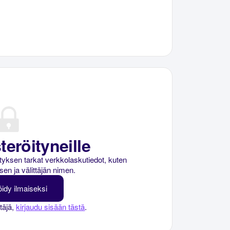
teröityneille
rityksen tarkat verkkolaskutiedot, kuten
sen ja välittäjän nimen.
öidy ilmaiseksi
ttäjä,
kirjaudu sisään tästä
.