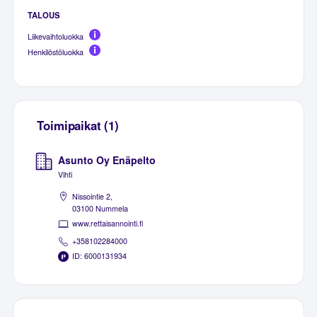
TALOUS
Liikevaihtoluokka
Henkilöstöluokka
Toimipaikat (1)
Asunto Oy Enäpelto
Vihti
Nissointie 2,
03100 Nummela
www.rettaisannointi.fi
+358102284000
ID: 6000131934