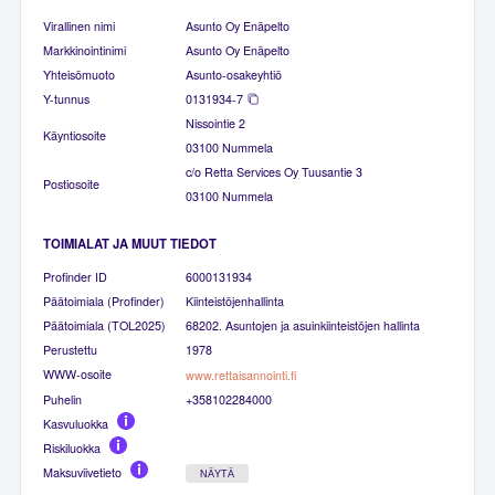
Virallinen nimi
Asunto Oy Enäpelto
Markkinointinimi
Asunto Oy Enäpelto
Yhteisömuoto
Asunto-osakeyhtiö
Y-tunnus
0131934-7
Nissointie 2
Käyntiosoite
03100 Nummela
c/o Retta Services Oy Tuusantie 3
Postiosoite
03100 Nummela
TOIMIALAT JA MUUT TIEDOT
Profinder ID
6000131934
Päätoimiala (Profinder)
Kiinteistöjenhallinta
Päätoimiala (TOL2025)
68202. Asuntojen ja asuinkiinteistöjen hallinta
Perustettu
1978
WWW-osoite
www.rettaisannointi.fi
Puhelin
+358102284000
Kasvuluokka
Riskiluokka
Maksuviivetieto
NÄYTÄ