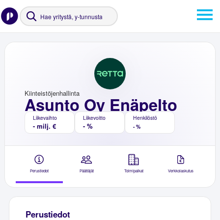
Kiinteistöjenhallinta
Asunto Oy Enäpelto
Liikevaihto
Liikevoitto
Henkilöstö
- milj. €
- %
- %
Perustiedot
Päättäjät
Toimipaikat
Verkkolaskutus
Perustiedot