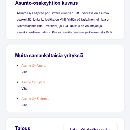
Asunto-osakeyhtiön kuvaus
Asunto Oy Enäpelto perustettiin vuonna 1978. Kyseessä on asunto-
osakeyhtiö, jonka kotipaikka on Vihti. Yhtiön pääasiallinen toimiala on
Kiinteistöjenhallinta (Profinder) ja TOL-luokitus on Asuntojen ja
asuinkiinteistöjen hallinta. Päätoimipaikka sijaitsee paikkakunnalla Vihti.
Muita samankaltaisia yrityksiä
Asunto Oy Alpertti
Vihti
Asunto Oy Eipera
Vihti
Asunto Oy Enäranta
Vihti
Talous
Lataa Pikaluottosuositus