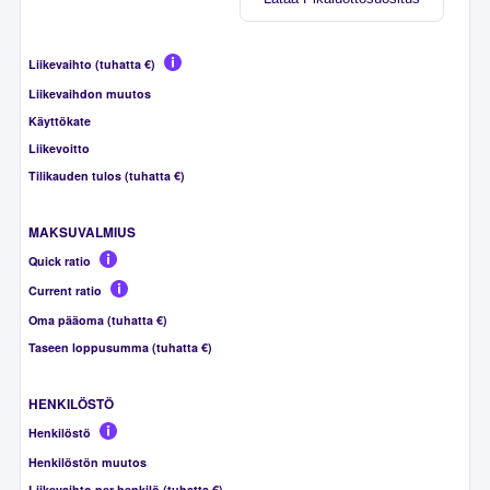
Liikevaihto (tuhatta €)
Liikevaihdon muutos
Käyttökate
Liikevoitto
Tilikauden tulos (tuhatta €)
MAKSUVALMIUS
Quick ratio
Current ratio
Oma pääoma (tuhatta €)
Taseen loppusumma (tuhatta €)
HENKILÖSTÖ
Henkilöstö
Henkilöstön muutos
Liikevaihto per henkilö (tuhatta €)