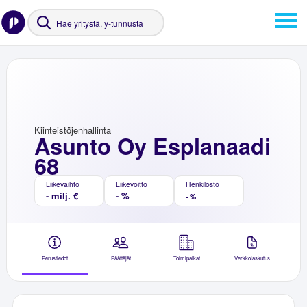
Kiinteistöjenhallinta
Asunto Oy Esplanaadi
68
Liikevaihto
Liikevoitto
Henkilöstö
- milj. €
- %
- %
Perustiedot
Päättäjät
Toimipaikat
Verkkolaskutus