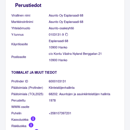
Perustiedot
Virallinen nimi
Asunto Oy Esplanaadi 68
Markkinointinimi
Asunto Oy Esplanaadi 68
Yhteisömuoto
Asunto-osakeyhtiö
Y-tunnus
0103131-9
Esplanaadi 68
Käyntiosoite
10900 Hanko
c/o Kontu Västra Nyland Berggatan 21
Postiosoite
10900 Hanko
TOIMIALAT JA MUUT TIEDOT
Profinder ID
6000103131
Päätoimiala (Profinder)
Kiinteistöjenhallinta
Päätoimiala (TOL2025)
68202. Asuntojen ja asuinkiinteistöjen hallinta
Perustettu
1978
WWW-osoite
Puhelin
+358107397201
Kasvuluokka
Riskiluokka