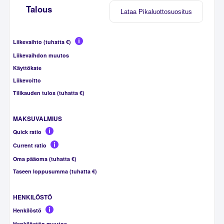
Talous
Lataa Pikaluottosuositus
Liikevaihto (tuhatta €)
Liikevaihdon muutos
Käyttökate
Liikevoitto
Tilikauden tulos (tuhatta €)
MAKSUVALMIUS
Quick ratio
Current ratio
Oma pääoma (tuhatta €)
Taseen loppusumma (tuhatta €)
HENKILÖSTÖ
Henkilöstö
Henkilöstön muutos