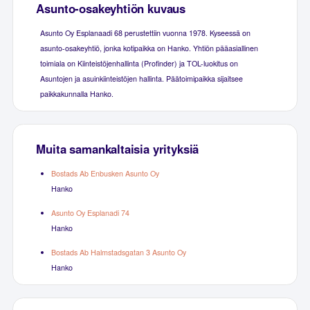
Asunto-osakeyhtiön kuvaus
Asunto Oy Esplanaadi 68 perustettiin vuonna 1978. Kyseessä on
asunto-osakeyhtiö, jonka kotipaikka on Hanko. Yhtiön pääasiallinen
toimiala on Kiinteistöjenhallinta (Profinder) ja TOL-luokitus on
Asuntojen ja asuinkiinteistöjen hallinta. Päätoimipaikka sijaitsee
paikkakunnalla Hanko.
Muita samankaltaisia yrityksiä
Bostads Ab Enbusken Asunto Oy
Hanko
Asunto Oy Esplanadi 74
Hanko
Bostads Ab Halmstadsgatan 3 Asunto Oy
Hanko