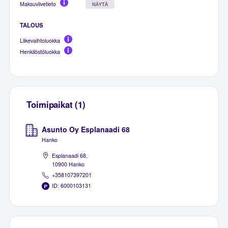
Maksuviivetieto
NÄYTÄ
TALOUS
Liikevaihtoluokka
Henkilöstöluokka
Toimipaikat (1)
Asunto Oy Esplanaadi 68
Hanko
Esplanaadi 68,
10900 Hanko
+358107397201
ID: 6000103131