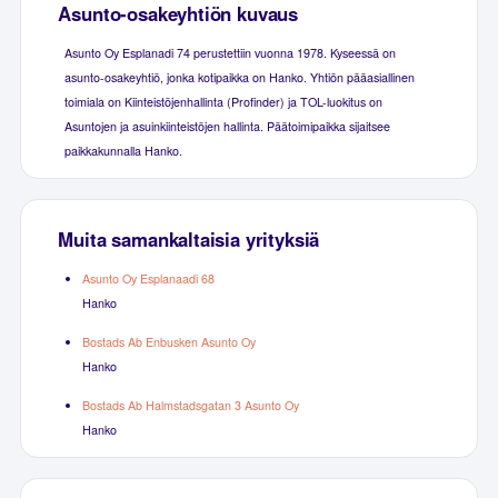
Asunto-osakeyhtiön kuvaus
Asunto Oy Esplanadi 74 perustettiin vuonna 1978. Kyseessä on
asunto-osakeyhtiö, jonka kotipaikka on Hanko. Yhtiön pääasiallinen
toimiala on Kiinteistöjenhallinta (Profinder) ja TOL-luokitus on
Asuntojen ja asuinkiinteistöjen hallinta. Päätoimipaikka sijaitsee
paikkakunnalla Hanko.
Muita samankaltaisia yrityksiä
Asunto Oy Esplanaadi 68
Hanko
Bostads Ab Enbusken Asunto Oy
Hanko
Bostads Ab Halmstadsgatan 3 Asunto Oy
Hanko