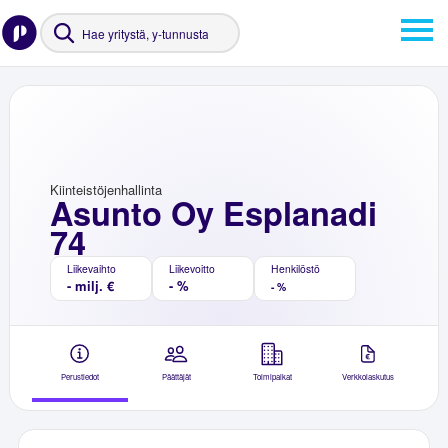
Kiinteistöjenhallinta
Asunto Oy Esplanadi
74
Liikevaihto
Liikevoitto
Henkilöstö
- milj. €
- %
- %
Perustiedot
Päättäjät
Toimipaikat
Verkkolaskutus