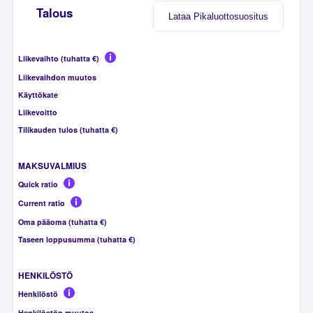
Talous
Lataa Pikaluottosuositus
Liikevaihto (tuhatta €)
Liikevaihdon muutos
Käyttökate
Liikevoitto
Tilikauden tulos (tuhatta €)
MAKSUVALMIUS
Quick ratio
Current ratio
Oma pääoma (tuhatta €)
Taseen loppusumma (tuhatta €)
HENKILÖSTÖ
Henkilöstö
Henkilöstön muutos