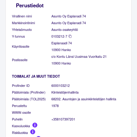
Perustiedot
Virallinen nimi
Asunto Oy Esplanadi 74
Markkinointinimi
Asunto Oy Esplanadi 74
Yhteisömuoto
Asunto-osakeyhtiö
Y-tunnus
0103212-7
Esplanaadi 74
Käyntiosoite
10900 Hanko
c/o Kontu Länsi Uusimaa Vuorikatu 21
Postiosoite
10900 Hanko
TOIMIALAT JA MUUT TIEDOT
Profinder ID
6000103212
Päätoimiala (Profinder)
Kiinteistöjenhallinta
Päätoimiala (TOL2025)
68202. Asuntojen ja asuinkiinteistöjen hallinta
Perustettu
1978
WWW-osoite
Puhelin
+358107397201
Kasvuluokka
Riskiluokka