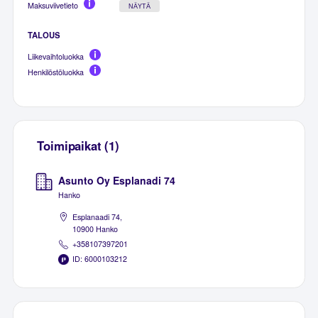
Maksuviivetieto
NÄYTÄ
TALOUS
Liikevaihtoluokka
Henkilöstöluokka
Toimipaikat (1)
Asunto Oy Esplanadi 74
Hanko
Esplanaadi 74,
10900 Hanko
+358107397201
ID: 6000103212