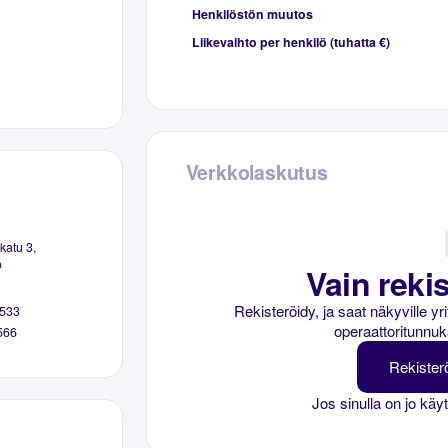
Henkilöstön muutos
Liikevaihto per henkilö (tuhatta €)
Verkkolaskutus
katu 3,
o
Vain rekis
Rekisteröidy, ja saat näkyville y
533
operaattoritunnuk
566
Rekister
Jos sinulla on jo käy