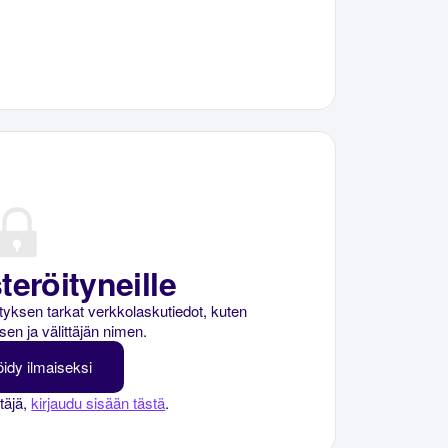
teröityneille
rityksen tarkat verkkolaskutiedot, kuten
sen ja välittäjän nimen.
öidy ilmaiseksi
ttäjä,
kirjaudu sisään tästä
.