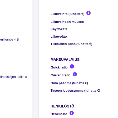
Liikevaihto (tuhatta €)
Liikevaihdon muutos
Käyttökate
Liikevoitto
kniikantie 4 B
Tilikauden tulos (tuhatta €)
MAKSUVALMIUS
Quick ratio
Current ratio
inteistöjen hallinta
Oma pääoma (tuhatta €)
Taseen loppusumma (tuhatta €)
HENKILÖSTÖ
Henkilöstö