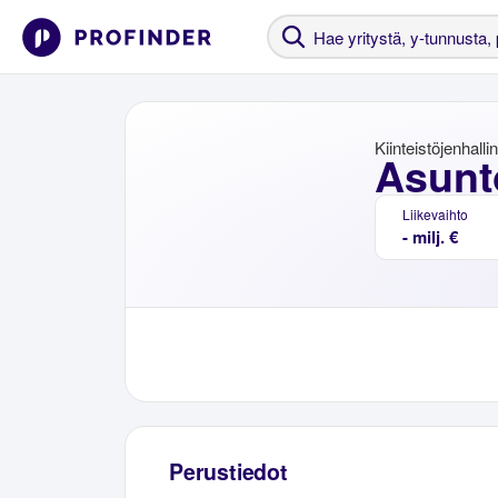
Kiinteistöjenhalli
Asunt
Liikevaihto
- milj. €
Perustiedot