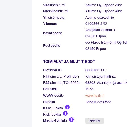
Virallinen nimi
Asunto Oy Espoon Aino
Markkinointinimi
Asunto Oy Espoon Aino
Yhteisömuoto
Asunto-osakeyhtiö
Y-tunnus
0100566-3
Veräjäkallionkatu 3
Käyntiosoite
02650 Espoo
c/o Fluxio Isännöinti Oy Te
Postiosoite
02150 Espoo
TOIMIALAT JA MUUT TIEDOT
Profinder ID
6000100566
Päätoimiala (Profinder)
Kiinteistöjenhallinta
Päätoimiala (TOL2025)
68202. Asuntojen ja asuinki
Perustettu
1978
WWW-osoite
www.fluxio.fi
Puhelin
+358103390533
Kasvuluokka
Riskiluokka
Maksuviivetieto
NÄYTÄ