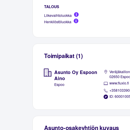
TALOUS
Liikevaihtoluokka
Henkilöstöluokka
Toimipaikat (1)
Asunto Oy Espoon
Veräjäkallion
02650 Espo
Aino
www.fluxio.fi
Espoo
+358103390
ID: 6000100
Asunto-osakeyhtiön kuvaus