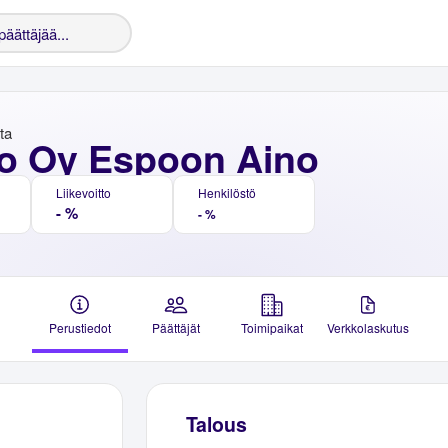
nta
o Oy Espoon Aino
Liikevoitto
Henkilöstö
- %
- %
Perustiedot
Päättäjät
Toimipaikat
Verkkolaskutus
Talous