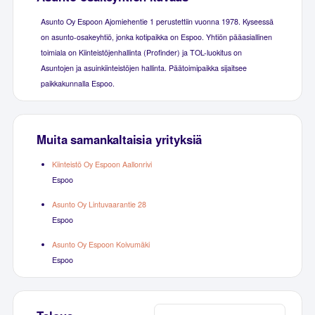
Asunto Oy Espoon Ajomiehentie 1 perustettiin vuonna 1978. Kyseessä
on asunto-osakeyhtiö, jonka kotipaikka on Espoo. Yhtiön pääasiallinen
toimiala on Kiinteistöjenhallinta (Profinder) ja TOL-luokitus on
Asuntojen ja asuinkiinteistöjen hallinta. Päätoimipaikka sijaitsee
paikkakunnalla Espoo.
Muita samankaltaisia yrityksiä
Kiinteistö Oy Espoon Aallonrivi
Espoo
Asunto Oy Lintuvaarantie 28
Espoo
Asunto Oy Espoon Koivumäki
Espoo