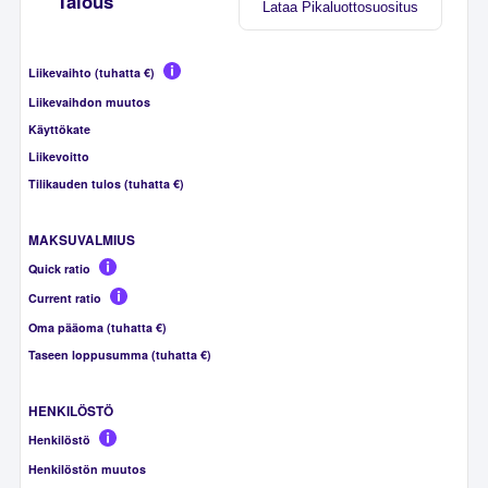
Talous
Lataa Pikaluottosuositus
Liikevaihto (tuhatta €)
Liikevaihdon muutos
Käyttökate
Liikevoitto
Tilikauden tulos (tuhatta €)
MAKSUVALMIUS
Quick ratio
Current ratio
Oma pääoma (tuhatta €)
Taseen loppusumma (tuhatta €)
HENKILÖSTÖ
Henkilöstö
Henkilöstön muutos