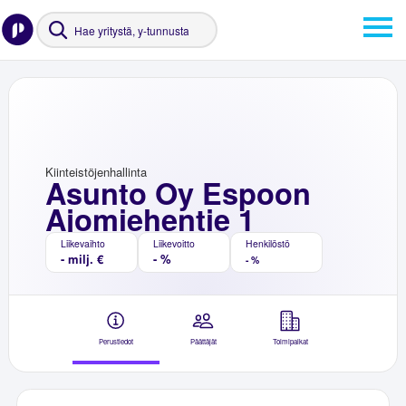
Kiinteistöjenhallinta
Asunto Oy Espoon
Ajomiehentie 1
Liikevaihto
Liikevoitto
Henkilöstö
- milj. €
- %
- %
Perustiedot
Päättäjät
Toimipaikat