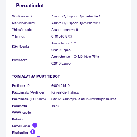
Perustiedot
Virallinen nimi
Asunto Oy Espoon Ajomiehentie 1
Markkinointinimi
Asunto Oy Espoon Ajomiehentie 1
Yhteisömuoto
Asunto-osakeyhtiö
Y-tunnus
0101510-8
Ajomiehentie 1 C
Käyntiosoite
02940 Espoo
Ajomiehentie 1 C/ Mönkäre Riitta
Postiosoite
02940 Espoo
TOIMIALAT JA MUUT TIEDOT
Profinder ID
6000101510
Päätoimiala (Profinder)
Kiinteistöjenhallinta
Päätoimiala (TOL2025)
68202. Asuntojen ja asuinkiinteistöjen hallinta
Perustettu
1978
WWW-osoite
Puhelin
Kasvuluokka
Riskiluokka