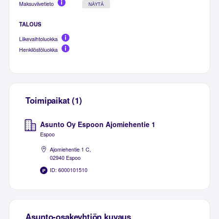
Maksuviivetieto
NÄYTÄ
TALOUS
Liikevaihtoluokka
Henkilöstöluokka
Toimipaikat (1)
Asunto Oy Espoon Ajomiehentie 1
Espoo
Ajomiehentie 1 C,
02940 Espoo
ID: 6000101510
Asunto-osakeyhtiön kuvaus