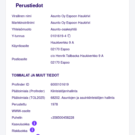
Perustiedot
Virallinen nimi
Asunto Oy Espoon Haukirivi
Markkinointinimi
Asunto Oy Espoon Haukirivi
Yhteisömuoto
Asunto-osakeyhtiö
Y-tunnus
0101619-4
Haukiverkko 9 A
Käyntiosoite
02170 Espoo
c/o Henrik Tallbacka Haukiverkko 9 A
Postiosoite
02170 Espoo
TOIMIALAT JA MUUT TIEDOT
Profinder ID
6000101619
Päätoimiala (Profinder)
Kiinteistöjenhallinta
Päätoimiala (TOL2025)
68202. Asuntojen ja asuinkiinteistöjen hallinta
Perustettu
1978
WWW-osoite
Puhelin
+358500458228
Kasvuluokka
Riskiluokka