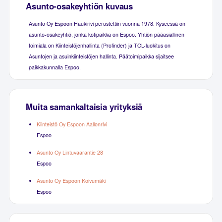
Asunto-osakeyhtiön kuvaus
Asunto Oy Espoon Haukirivi perustettiin vuonna 1978. Kyseessä on
asunto-osakeyhtiö, jonka kotipaikka on Espoo. Yhtiön pääasiallinen
toimiala on Kiinteistöjenhallinta (Profinder) ja TOL-luokitus on
Asuntojen ja asuinkiinteistöjen hallinta. Päätoimipaikka sijaitsee
paikkakunnalla Espoo.
Muita samankaltaisia yrityksiä
Kiinteistö Oy Espoon Aallonrivi
Espoo
Asunto Oy Lintuvaarantie 28
Espoo
Asunto Oy Espoon Koivumäki
Espoo