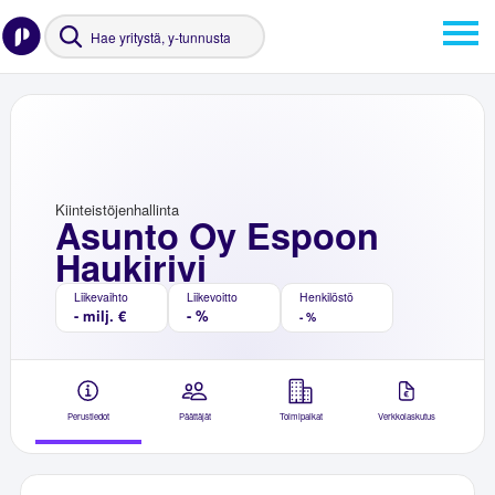
Kiinteistöjenhallinta
Asunto Oy Espoon
Haukirivi
Liikevaihto
Liikevoitto
Henkilöstö
- milj. €
- %
- %
Perustiedot
Päättäjät
Toimipaikat
Verkkolaskutus