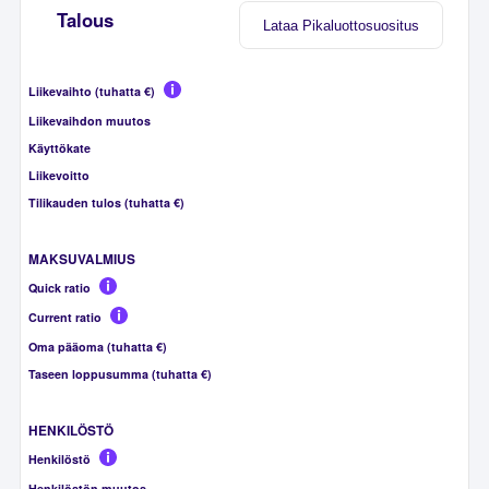
Talous
Lataa Pikaluottosuositus
Liikevaihto (tuhatta €)
Liikevaihdon muutos
Käyttökate
Liikevoitto
Tilikauden tulos (tuhatta €)
MAKSUVALMIUS
Quick ratio
Current ratio
Oma pääoma (tuhatta €)
Taseen loppusumma (tuhatta €)
HENKILÖSTÖ
Henkilöstö
Henkilöstön muutos