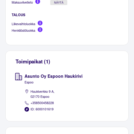
Maksuviivetieto
NÄYTÄ
TALOUS
Liikevaihtoluokka
Henkilöstöluokka
Toimipaikat (1)
Asunto Oy Espoon Haukirivi
Espoo
Haukiverkko 9 A,
02170 Espoo
+358500458228
ID: 6000101619