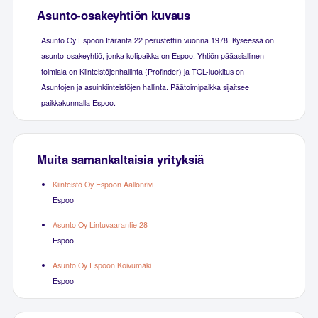
Asunto-osakeyhtiön kuvaus
Asunto Oy Espoon Itäranta 22 perustettiin vuonna 1978. Kyseessä on
asunto-osakeyhtiö, jonka kotipaikka on Espoo. Yhtiön pääasiallinen
toimiala on Kiinteistöjenhallinta (Profinder) ja TOL-luokitus on
Asuntojen ja asuinkiinteistöjen hallinta. Päätoimipaikka sijaitsee
paikkakunnalla Espoo.
Muita samankaltaisia yrityksiä
Kiinteistö Oy Espoon Aallonrivi
Espoo
Asunto Oy Lintuvaarantie 28
Espoo
Asunto Oy Espoon Koivumäki
Espoo