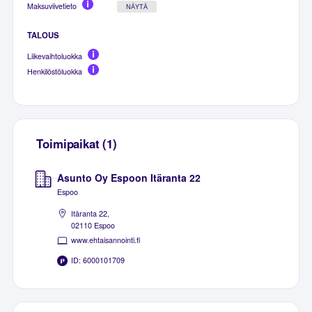
Maksuviivetieto
NÄYTÄ
TALOUS
Liikevaihtoluokka
Henkilöstöluokka
Toimipaikat (1)
Asunto Oy Espoon Itäranta 22
Espoo
Itäranta 22,
02110 Espoo
www.ehtaisannointi.fi
ID: 6000101709