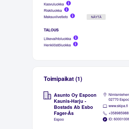
Kasvuluokka
Riskiluokka
Maksuviivetieto
NÄYTÄ
TALOUS
Liikevaihtoluokka
Henkilöstöluokka
Toimipaikat (1)
Asunto Oy Espoon
Nimismiehenp
02770 Espo
Kaunis-Harju -
www.skipa.fi
Bostads Ab Esbo
Fager-Ås
+358985988
ID: 6000100
Espoo