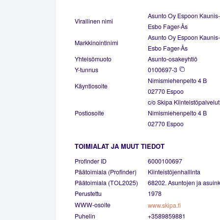
Asunto Oy Espoon Kaunis-
Virallinen nimi
Esbo Fager-Ås
Asunto Oy Espoon Kaunis-
Markkinointinimi
Esbo Fager-Ås
Yhteisömuoto
Asunto-osakeyhtiö
Y-tunnus
0100697-3
Nimismiehenpelto 4 B
Käyntiosoite
02770 Espoo
c/o Skipa Kiinteistöpalvelu
Postiosoite
Nimismiehenpelto 4 B
02770 Espoo
TOIMIALAT JA MUUT TIEDOT
Profinder ID
6000100697
Päätoimiala (Profinder)
Kiinteistöjenhallinta
Päätoimiala (TOL2025)
68202. Asuntojen ja asuinki
Perustettu
1978
WWW-osoite
www.skipa.fi
Puhelin
+3589859881