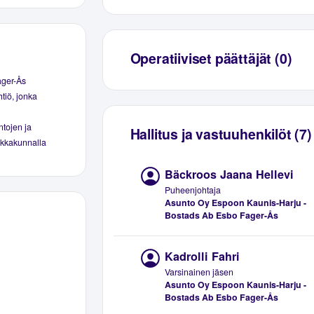
Operatiiviset päättäjät (0)
ager-Ås
tiö, jonka
ntojen ja
Hallitus ja vastuuhenkilöt (7)
aikkakunnalla
Bäckroos Jaana Hellevi
Puheenjohtaja
Asunto Oy Espoon Kaunis-Harju -
Bostads Ab Esbo Fager-Ås
Kadrolli Fahri
Varsinainen jäsen
Asunto Oy Espoon Kaunis-Harju -
Bostads Ab Esbo Fager-Ås