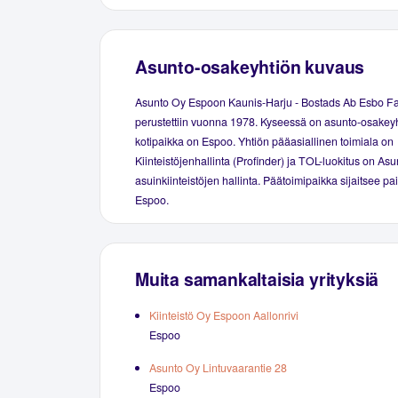
Asunto-osakeyhtiön kuvaus
Asunto Oy Espoon Kaunis-Harju - Bostads Ab Esbo F
perustettiin vuonna 1978. Kyseessä on asunto-osakeyh
kotipaikka on Espoo. Yhtiön pääasiallinen toimiala on
Kiinteistöjenhallinta (Profinder) ja TOL-luokitus on Asu
asuinkiinteistöjen hallinta. Päätoimipaikka sijaitsee p
Espoo.
Muita samankaltaisia yrityksiä
Kiinteistö Oy Espoon Aallonrivi
Espoo
Asunto Oy Lintuvaarantie 28
Espoo