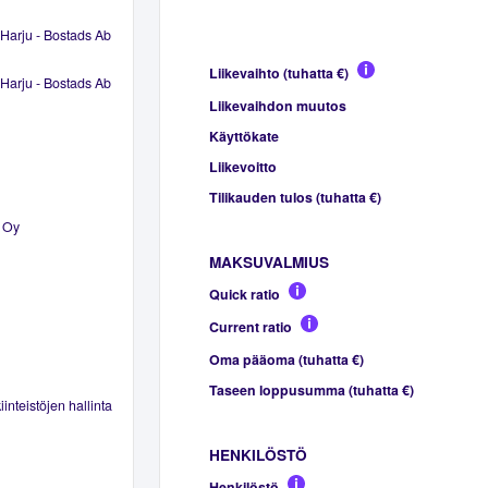
Harju - Bostads Ab
Liikevaihto (tuhatta €)
Harju - Bostads Ab
Liikevaihdon muutos
Käyttökate
Liikevoitto
Tilikauden tulos (tuhatta €)
t Oy
MAKSUVALMIUS
Quick ratio
Current ratio
Oma pääoma (tuhatta €)
Taseen loppusumma (tuhatta €)
inteistöjen hallinta
HENKILÖSTÖ
Henkilöstö