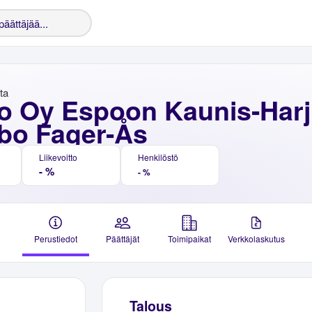
nta
o Oy Espoon Kaunis-Harj
bo Fager-Ås
Liikevoitto
Henkilöstö
- %
- %
Perustiedot
Päättäjät
Toimipaikat
Verkkolaskutus
Talous