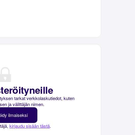
teröityneille
rityksen tarkat verkkolaskutiedot, kuten
sen ja välittäjän nimen.
öidy ilmaiseksi
ttäjä,
kirjaudu sisään tästä
.