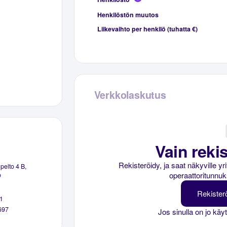
Henkilöstön muutos
Liikevaihto per henkilö (tuhatta €)
Verkkolaskutus
Vain rekis
Rekisteröidy, ja saat näkyville y
elto 4 B,
operaattoritunnuk
o
Rekister
1
697
Jos sinulla on jo käy