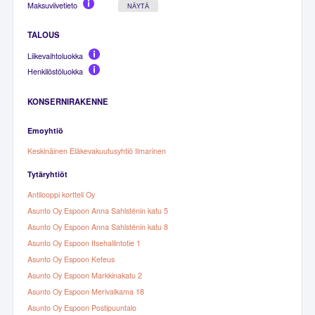
Maksuviivetieto
NÄYTÄ
TALOUS
Liikevaihtoluokka
Henkilöstöluokka
KONSERNIRAKENNE
Emoyhtiö
Keskinäinen Eläkevakuutusyhtiö Ilmarinen
Tytäryhtiöt
Antilooppi kortteli Oy
Asunto Oy Espoon Anna Sahlsténin katu 5
Asunto Oy Espoon Anna Sahlsténin katu 8
Asunto Oy Espoon Itsehallintotie 1
Asunto Oy Espoon Kefeus
Asunto Oy Espoon Markkinakatu 2
Asunto Oy Espoon Merivalkama 18
Asunto Oy Espoon Postipuuntalo