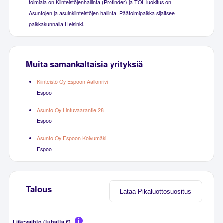
toimiala on Kiinteistöjenhallinta (Profinder) ja TOL-luokitus on
Asuntojen ja asuinkiinteistöjen hallinta. Päätoimipaikka sijaitsee
paikkakunnalla Helsinki.
Muita samankaltaisia yrityksiä
Kiinteistö Oy Espoon Aallonrivi
Espoo
Asunto Oy Lintuvaarantie 28
Espoo
Asunto Oy Espoon Koivumäki
Espoo
Talous
Lataa Pikaluottosuositus
Liikevaihto (tuhatta €)