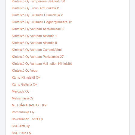
Kiinteistö Oy Tampereen Sellukatu 30
Kiinteistö Oy Turun Artturinkatu 2
Kiinteistö Oy Tuusulan Huurrekuja 2
Kiinteistö Oy Tuusulan Högberginhaara 12
Kiinteistö Oy Vantaan Aerolankaari 3
Kiinteistö Oy Vantaan Ainontie 1
Kiinteistö Oy Vantaan Ainontie 5
Kiinteistö Oy Vantaan Osmankäämi
Kiinteistö Oy Vantaan Pakkalantie 27
Kiinteistö Oy Vantaan Valimotien Kiinteistöt
Kiinteistö Oy Vega
Kämp-Kiinteistöt Oy
Kämp Galleria Oy
Mercada Oy
Metsämassi Oy
METSÄRAHASTO II KY
Pommisuoja Oy
Sokerilinnan Tontit Oy
SSC Ahti Oy
SSC Esko Oy