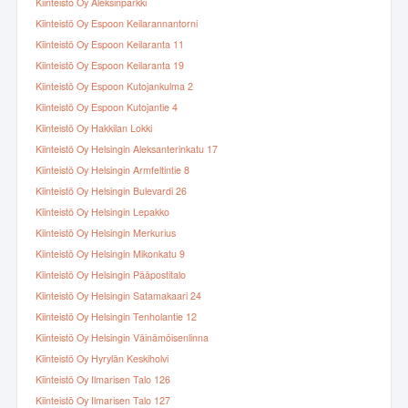
Kiinteistö Oy Aleksinparkki
Kiinteistö Oy Espoon Keilarannantorni
Kiinteistö Oy Espoon Keilaranta 11
Kiinteistö Oy Espoon Keilaranta 19
Kiinteistö Oy Espoon Kutojankulma 2
Kiinteistö Oy Espoon Kutojantie 4
Kiinteistö Oy Hakkilan Lokki
Kiinteistö Oy Helsingin Aleksanterinkatu 17
Kiinteistö Oy Helsingin Armfeltintie 8
Kiinteistö Oy Helsingin Bulevardi 26
Kiinteistö Oy Helsingin Lepakko
Kiinteistö Oy Helsingin Merkurius
Kiinteistö Oy Helsingin Mikonkatu 9
Kiinteistö Oy Helsingin Pääpostitalo
Kiinteistö Oy Helsingin Satamakaari 24
Kiinteistö Oy Helsingin Tenholantie 12
Kiinteistö Oy Helsingin Väinämöisenlinna
Kiinteistö Oy Hyrylän Keskiholvi
Kiinteistö Oy Ilmarisen Talo 126
Kiinteistö Oy Ilmarisen Talo 127