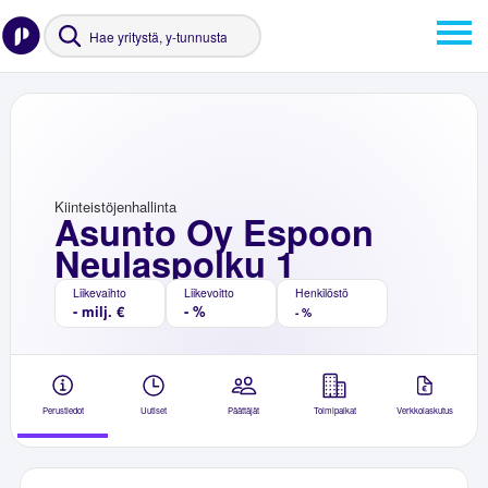
Kiinteistöjenhallinta
Asunto Oy Espoon
Neulaspolku 1
Liikevaihto
Liikevoitto
Henkilöstö
- milj. €
- %
- %
Perustiedot
Uutiset
Päättäjät
Toimipaikat
Verkkolaskutus