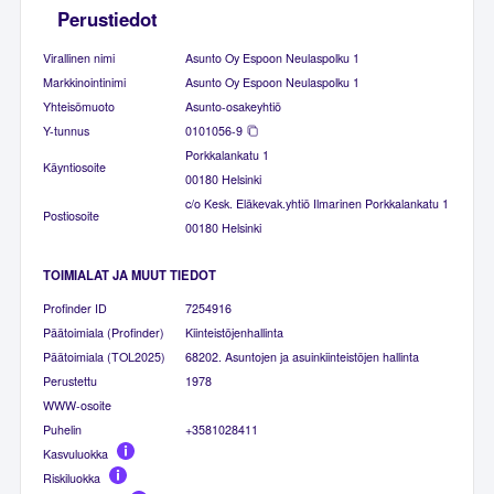
Perustiedot
Virallinen nimi
Asunto Oy Espoon Neulaspolku 1
Markkinointinimi
Asunto Oy Espoon Neulaspolku 1
Yhteisömuoto
Asunto-osakeyhtiö
Y-tunnus
0101056-9
Porkkalankatu 1
Käyntiosoite
00180 Helsinki
c/o Kesk. Eläkevak.yhtiö Ilmarinen Porkkalankatu 1
Postiosoite
00180 Helsinki
TOIMIALAT JA MUUT TIEDOT
Profinder ID
7254916
Päätoimiala (Profinder)
Kiinteistöjenhallinta
Päätoimiala (TOL2025)
68202. Asuntojen ja asuinkiinteistöjen hallinta
Perustettu
1978
WWW-osoite
Puhelin
+3581028411
Kasvuluokka
Riskiluokka