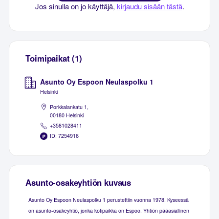
Jos sinulla on jo käyttäjä,
kirjaudu sisään tästä
.
Toimipaikat (1)
Asunto Oy Espoon Neulaspolku 1
Helsinki
Porkkalankatu 1,
00180 Helsinki
+3581028411
ID: 7254916
Asunto-osakeyhtiön kuvaus
Asunto Oy Espoon Neulaspolku 1 perustettiin vuonna 1978. Kyseessä
on asunto-osakeyhtiö, jonka kotipaikka on Espoo. Yhtiön pääasiallinen