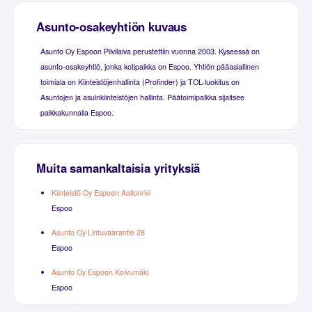
Asunto-osakeyhtiön kuvaus
Asunto Oy Espoon Pilvilaiva perustettiin vuonna 2003. Kyseessä on
asunto-osakeyhtiö, jonka kotipaikka on Espoo. Yhtiön pääasiallinen
toimiala on Kiinteistöjenhallinta (Profinder) ja TOL-luokitus on
Asuntojen ja asuinkiinteistöjen hallinta. Päätoimipaikka sijaitsee
paikkakunnalla Espoo.
Muita samankaltaisia yrityksiä
Kiinteistö Oy Espoon Aallonrivi
Espoo
Asunto Oy Lintuvaarantie 28
Espoo
Asunto Oy Espoon Koivumäki
Espoo