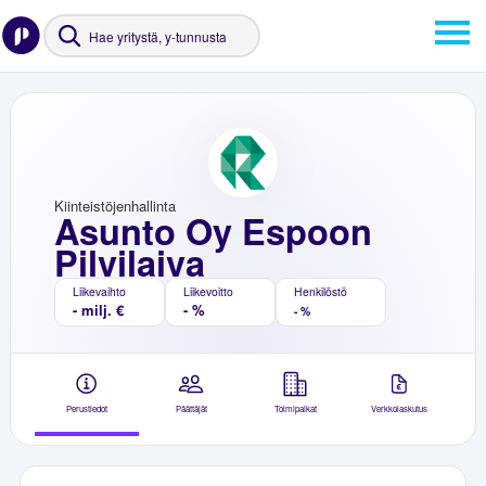
Kiinteistöjenhallinta
Asunto Oy Espoon
Pilvilaiva
Liikevaihto
Liikevoitto
Henkilöstö
- milj. €
- %
- %
Perustiedot
Päättäjät
Toimipaikat
Verkkolaskutus