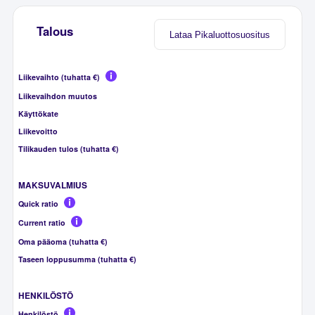
Talous
Lataa Pikaluottosuositus
Liikevaihto (tuhatta €)
Liikevaihdon muutos
Käyttökate
Liikevoitto
Tilikauden tulos (tuhatta €)
MAKSUVALMIUS
Quick ratio
Current ratio
Oma pääoma (tuhatta €)
Taseen loppusumma (tuhatta €)
HENKILÖSTÖ
Henkilöstö