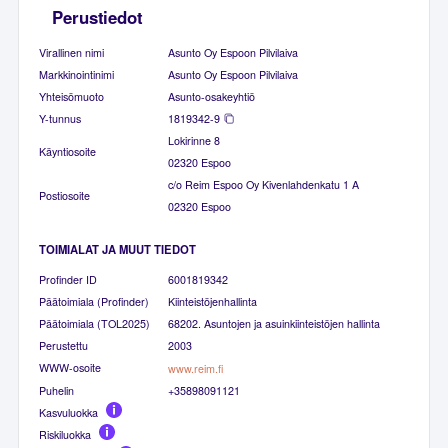
Perustiedot
Virallinen nimi
Asunto Oy Espoon Pilvilaiva
Markkinointinimi
Asunto Oy Espoon Pilvilaiva
Yhteisömuoto
Asunto-osakeyhtiö
Y-tunnus
1819342-9
Lokirinne 8
Käyntiosoite
02320 Espoo
c/o Reim Espoo Oy Kivenlahdenkatu 1 A
Postiosoite
02320 Espoo
TOIMIALAT JA MUUT TIEDOT
Profinder ID
6001819342
Päätoimiala (Profinder)
Kiinteistöjenhallinta
Päätoimiala (TOL2025)
68202. Asuntojen ja asuinkiinteistöjen hallinta
Perustettu
2003
WWW-osoite
www.reim.fi
Puhelin
+35898091121
Kasvuluokka
Riskiluokka