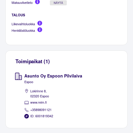
Maksuviivetieto
NÄYTÄ
TALOUS
Liikevaihtoluokka
Henkilöstöluokka
Toimipaikat (1)
Asunto Oy Espoon Pilvilaiva
Espoo
Lokirinne 8,
02320 Espoo
www.reim.fi
+35898091121
ID: 6001819342