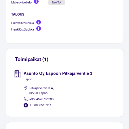
Maksuviivetieto
NÄYTÄ
TALOUS
Liikevaihtoluokka
Henkilöstöluokka
Toimipaikat (1)
Asunto Oy Espoon Pitkäjärventie 3
Espoo
Pitkäjärventie 3 A,
02720 Espoo
+3584578735288
ID: 6000513911