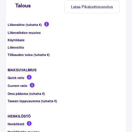
Talous
Lataa Pikaluottosuositus
Liikevaihto (tuhatta €)
Liikevaihdon muutos
Käyttökate
Liikevoitto
Tilikauden tulos (tuhatta €)
MAKSUVALMIUS
Quick ratio
Current ratio
Oma pääoma (tuhatta €)
Taseen loppusumma (tuhatta €)
HENKILÖSTÖ
Henkilöstö
Henkilöstön muutos