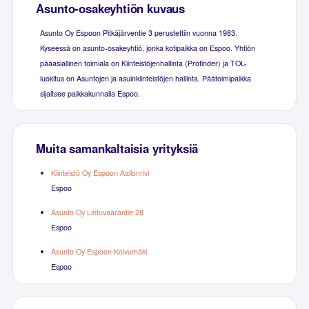
Asunto-osakeyhtiön kuvaus
Asunto Oy Espoon Pitkäjärventie 3 perustettiin vuonna 1983.
Kyseessä on asunto-osakeyhtiö, jonka kotipaikka on Espoo. Yhtiön
pääasiallinen toimiala on Kiinteistöjenhallinta (Profinder) ja TOL-
luokitus on Asuntojen ja asuinkiinteistöjen hallinta. Päätoimipaikka
sijaitsee paikkakunnalla Espoo.
Muita samankaltaisia yrityksiä
Kiinteistö Oy Espoon Aallonrivi
Espoo
Asunto Oy Lintuvaarantie 28
Espoo
Asunto Oy Espoon Koivumäki
Espoo