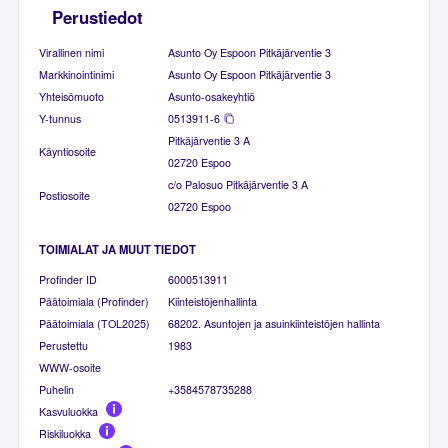
Perustiedot
Virallinen nimi
Asunto Oy Espoon Pitkäjärventie 3
Markkinointinimi
Asunto Oy Espoon Pitkäjärventie 3
Yhteisömuoto
Asunto-osakeyhtiö
Y-tunnus
0513911-6
Pitkäjärventie 3 A
Käyntiosoite
02720 Espoo
c/o Palosuo Pitkäjärventie 3 A
Postiosoite
02720 Espoo
TOIMIALAT JA MUUT TIEDOT
Profinder ID
6000513911
Päätoimiala (Profinder)
Kiinteistöjenhallinta
Päätoimiala (TOL2025)
68202. Asuntojen ja asuinkiinteistöjen hallinta
Perustettu
1983
WWW-osoite
Puhelin
+3584578735288
Kasvuluokka
Riskiluokka