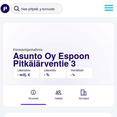
Kiinteistöjenhallinta
Asunto Oy Espoon
Pitkäjärventie 3
Liikevaihto
Liikevoitto
Henkilöstö
- milj. €
- %
- %
Perustiedot
Päättäjät
Toimipaikat