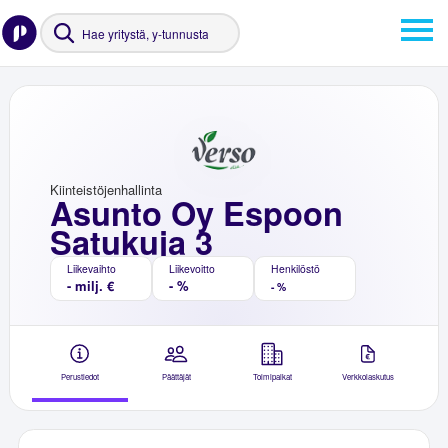
Kiinteistöjenhallinta
Asunto Oy Espoon
Satukuja 3
Liikevaihto
Liikevoitto
Henkilöstö
- milj. €
- %
- %
Perustiedot
Päättäjät
Toimipaikat
Verkkolaskutus