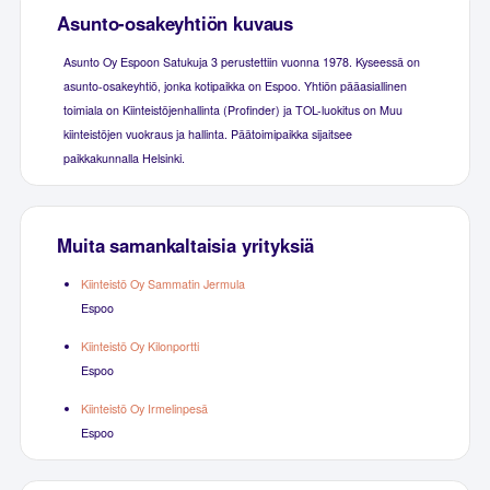
Asunto-osakeyhtiön kuvaus
Asunto Oy Espoon Satukuja 3 perustettiin vuonna 1978. Kyseessä on
asunto-osakeyhtiö, jonka kotipaikka on Espoo. Yhtiön pääasiallinen
toimiala on Kiinteistöjenhallinta (Profinder) ja TOL-luokitus on Muu
kiinteistöjen vuokraus ja hallinta. Päätoimipaikka sijaitsee
paikkakunnalla Helsinki.
Muita samankaltaisia yrityksiä
Kiinteistö Oy Sammatin Jermula
Espoo
Kiinteistö Oy Kilonportti
Espoo
Kiinteistö Oy Irmelinpesä
Espoo