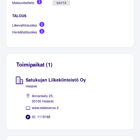
Maksuviivetieto
NÄYTÄ
TALOUS
Liikevaihtoluokka
Henkilöstöluokka
Toimipaikat (1)
Satukujan Liikekiinteistö Oy
Helsinki
Annankatu 25,
00100 Helsinki
www.elakeverso.fi
ID: 1119188