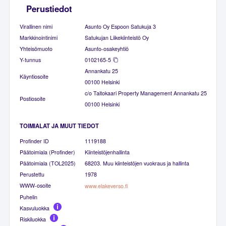
Perustiedot
Virallinen nimi
Asunto Oy Espoon Satukuja 3
Markkinointinimi
Satukujan Liikekiinteistö Oy
Yhteisömuoto
Asunto-osakeyhtiö
Y-tunnus
0102165-5
Annankatu 25
Käyntiosoite
00100 Helsinki
c/o Taitokaari Property Management Annankatu 25
Postiosoite
00100 Helsinki
TOIMIALAT JA MUUT TIEDOT
Profinder ID
1119188
Päätoimiala (Profinder)
Kiinteistöjenhallinta
Päätoimiala (TOL2025)
68203. Muu kiinteistöjen vuokraus ja hallinta
Perustettu
1978
WWW-osoite
www.elakeverso.fi
Puhelin
Kasvuluokka
Riskiluokka