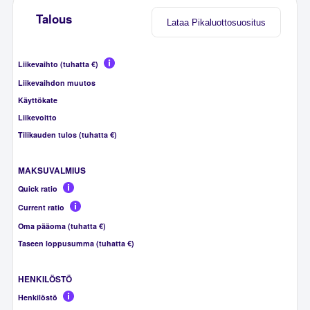
Talous
Lataa Pikaluottosuositus
Liikevaihto (tuhatta €)
Liikevaihdon muutos
Käyttökate
Liikevoitto
Tilikauden tulos (tuhatta €)
MAKSUVALMIUS
Quick ratio
Current ratio
Oma pääoma (tuhatta €)
Taseen loppusumma (tuhatta €)
HENKILÖSTÖ
Henkilöstö