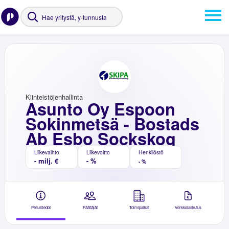
Kiinteistöjenhallinta
Asunto Oy Espoon
Sokinmetsä - Bostads
Ab Esbo Sockskog
Liikevaihto
Liikevoitto
Henkilöstö
- milj. €
- %
- %
Perustiedot
Päättäjät
Toimipaikat
Verkkolaskutus