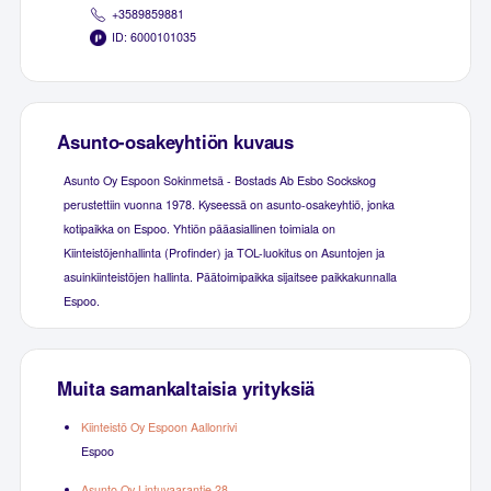
+3589859881
ID: 6000101035
Asunto-osakeyhtiön kuvaus
Asunto Oy Espoon Sokinmetsä - Bostads Ab Esbo Sockskog
perustettiin vuonna 1978. Kyseessä on asunto-osakeyhtiö, jonka
kotipaikka on Espoo. Yhtiön pääasiallinen toimiala on
Kiinteistöjenhallinta (Profinder) ja TOL-luokitus on Asuntojen ja
asuinkiinteistöjen hallinta. Päätoimipaikka sijaitsee paikkakunnalla
Espoo.
Muita samankaltaisia yrityksiä
Kiinteistö Oy Espoon Aallonrivi
Espoo
Asunto Oy Lintuvaarantie 28