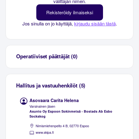
välittäjän nimen.
Rekisteröidy ilmaiseksi
Jos sinulla on jo käyttäjä,
kirjaudu sisään tästä
.
Operatiiviset päättäjät (0)
Hallitus ja vastuuhenkilöt (5)
Asovaara Carita Helena
Varsinainen jäsen
Asunto Oy Espoon Sokinmetsä - Bostads Ab Esbo
Sockskog
Nimismiehenpelto 4 B, 02770 Espoo
www.skipa.fi