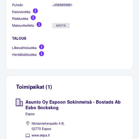
Puhelin
+3589859881
Kasvuluokka
Riskiluokka
Maksuviivetieto
NÄYTÄ
TALOUS
Liikevaihtoluokka
Henkilöstöluokka
Toimipaikat (1)
Asunto Oy Espoon Sokinmetsä - Bostads Ab
Esbo Sockskog
Espoo
Nimismiehenpelto 4 B,
02770 Espoo
www.skipa.fi