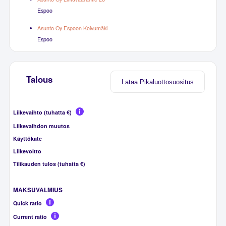
Espoo
Asunto Oy Espoon Koivumäki
Espoo
Talous
Lataa Pikaluottosuositus
Liikevaihto (tuhatta €)
Liikevaihdon muutos
Käyttökate
Liikevoitto
Tilikauden tulos (tuhatta €)
MAKSUVALMIUS
Quick ratio
Current ratio