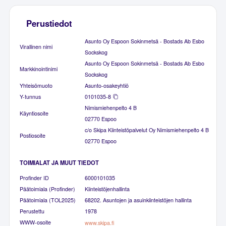
Perustiedot
Asunto Oy Espoon Sokinmetsä - Bostads Ab Esbo
Virallinen nimi
Sockskog
Asunto Oy Espoon Sokinmetsä - Bostads Ab Esbo
Markkinointinimi
Sockskog
Yhteisömuoto
Asunto-osakeyhtiö
Y-tunnus
0101035-8
Nimismiehenpelto 4 B
Käyntiosoite
02770 Espoo
c/o Skipa Kiinteistöpalvelut Oy Nimismiehenpelto 4 B
Postiosoite
02770 Espoo
TOIMIALAT JA MUUT TIEDOT
Profinder ID
6000101035
Päätoimiala (Profinder)
Kiinteistöjenhallinta
Päätoimiala (TOL2025)
68202. Asuntojen ja asuinkiinteistöjen hallinta
Perustettu
1978
WWW-osoite
www.skipa.fi