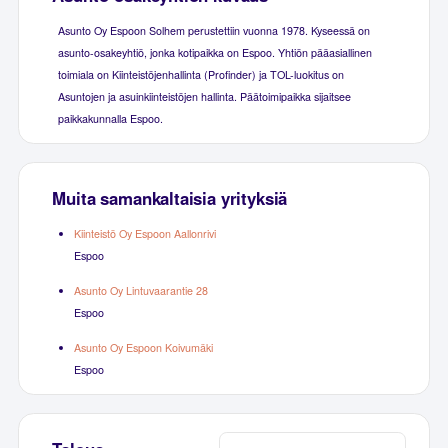
Asunto Oy Espoon Solhem perustettiin vuonna 1978. Kyseessä on
asunto-osakeyhtiö, jonka kotipaikka on Espoo. Yhtiön pääasiallinen
toimiala on Kiinteistöjenhallinta (Profinder) ja TOL-luokitus on
Asuntojen ja asuinkiinteistöjen hallinta. Päätoimipaikka sijaitsee
paikkakunnalla Espoo.
Muita samankaltaisia yrityksiä
Kiinteistö Oy Espoon Aallonrivi
Espoo
Asunto Oy Lintuvaarantie 28
Espoo
Asunto Oy Espoon Koivumäki
Espoo