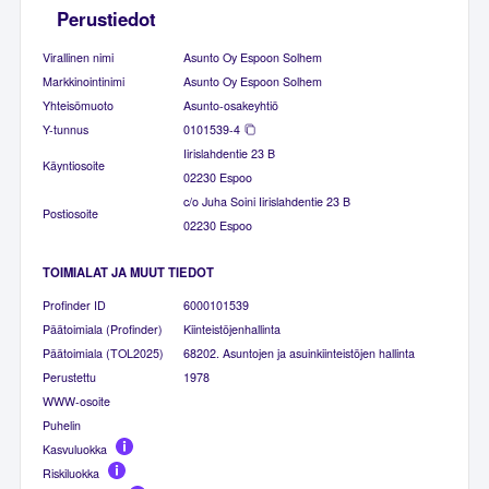
Perustiedot
Virallinen nimi
Asunto Oy Espoon Solhem
Markkinointinimi
Asunto Oy Espoon Solhem
Yhteisömuoto
Asunto-osakeyhtiö
Y-tunnus
0101539-4
Iirislahdentie 23 B
Käyntiosoite
02230 Espoo
c/o Juha Soini Iirislahdentie 23 B
Postiosoite
02230 Espoo
TOIMIALAT JA MUUT TIEDOT
Profinder ID
6000101539
Päätoimiala (Profinder)
Kiinteistöjenhallinta
Päätoimiala (TOL2025)
68202. Asuntojen ja asuinkiinteistöjen hallinta
Perustettu
1978
WWW-osoite
Puhelin
Kasvuluokka
Riskiluokka