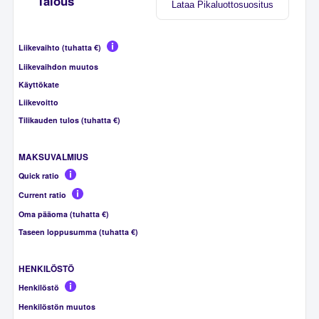
Talous
Lataa Pikaluottosuositus
Liikevaihto (tuhatta €)
Liikevaihdon muutos
Käyttökate
Liikevoitto
Tilikauden tulos (tuhatta €)
MAKSUVALMIUS
Quick ratio
Current ratio
Oma pääoma (tuhatta €)
Taseen loppusumma (tuhatta €)
HENKILÖSTÖ
Henkilöstö
Henkilöstön muutos