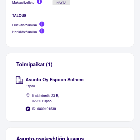
Maksuviivetieto
NÄYTÄ
TALOUS
Liikevaihtoluokka
Henkilöstöluokka
Toimipaikat (1)
Asunto Oy Espoon Solhem
Espoo
Iirislahdentie 23 B,
02230 Espoo
ID: 6000101539
Asunto-osakeyhtiön kuvaus