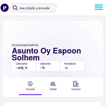
Kiinteistöjenhallinta
Asunto Oy Espoon
Solhem
Liikevaihto
Liikevoitto
Henkilöstö
- milj. €
- %
- %
Perustiedot
Päättäjät
Toimipaikat